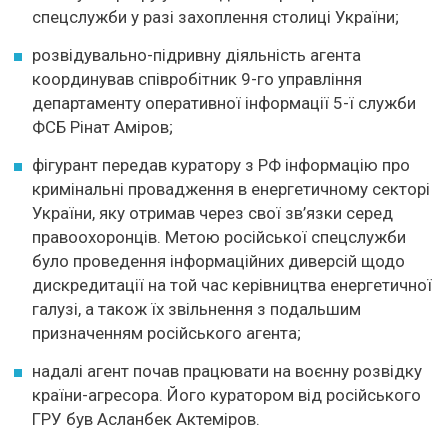
спецслужби у разі захоплення столиці України;
розвідувально-підривну діяльність агента
координував співробітник 9-го управління
департаменту оперативної інформації 5-ї служби
ФСБ Рінат Аміров;
фігурант передав куратору з РФ інформацію про
кримінальні провадження в енергетичному секторі
України, яку отримав через свої зв’язки серед
правоохоронців. Метою російської спецслужби
було проведення інформаційних диверсій щодо
дискредитації на той час керівництва енергетичної
галузі, а також їх звільнення з подальшим
призначенням російського агента;
надалі агент почав працювати на воєнну розвідку
країни-агресора. Його куратором від російського
ГРУ був Асланбек Актеміров.