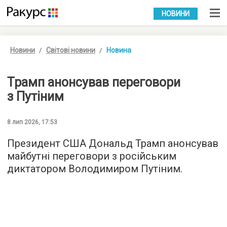
УКР
РУС
НОВИНИ
Новини
Світові новини
Новина
Трамп анонсував переговори
з Путіним
8 лип 2026, 17:53
Президент США Дональд Трамп анонсував
майбутні переговори з російським
диктатором Володимиром Путіним.