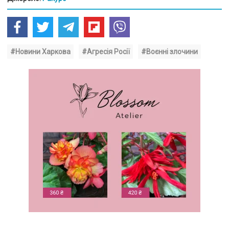
#Новини Харкова
#Агресія Росії
#Воєнні злочини