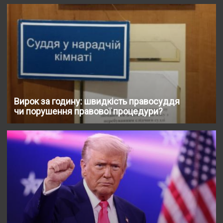
Вирок за годину: швидкість правосуддя
чи порушення правової процедури?