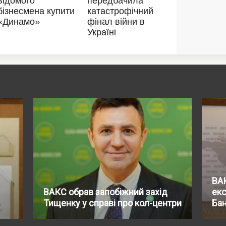
ВАК
ВАКС обрав запобіжний захід
ек
Тищенку у справі про кол-центри
Ба