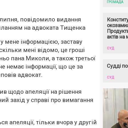
ГРОМАДА
9 липня, повідомило видання
Констит
окозами
силанням на адвоката Тищенка
Продукти
актів на 
у мене інформацією, заставу
СУД
скільки мені відомо, це гроші
ьо пана Миколи, а також третьої
Судді по
не немає інформації, що це за
зповів адвокат.
СУД
ив щодо апеляції на рішення
ий захід у справі про вимагання
ся апеляції, тільки вчора у другій