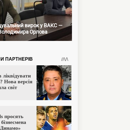
увальний вирок у ВАКС —
Володимира Орлова