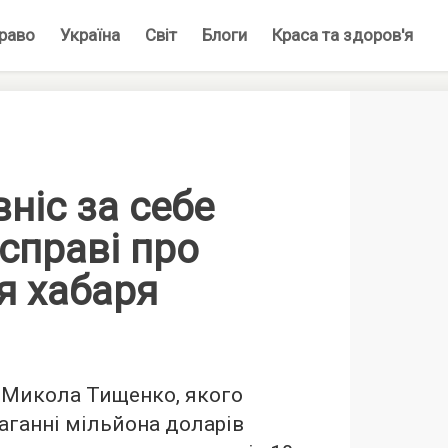
раво
Україна
Світ
Блоги
Краса та здоров'я
ніс за себе
 справі про
я хабаря
 Микола Тищенко, якого
аганні мільйона доларів