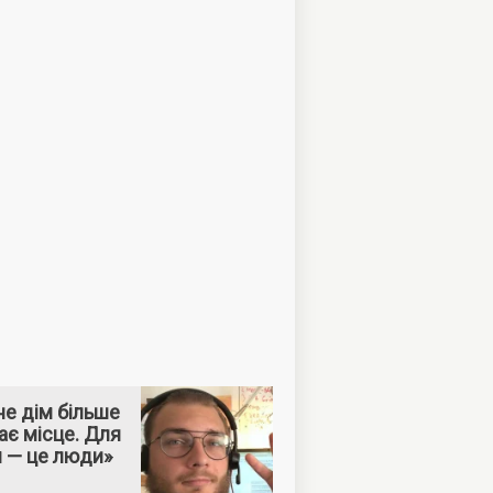
е дім більше
ає місце. Для
м — це люди»