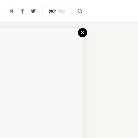
УКР
РУС