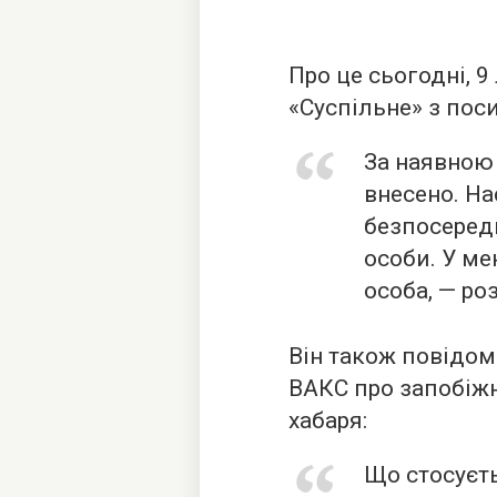
Про це сьогодні, 
«Суспільне» з по
За наявною 
внесено. На
безпосередн
особи. У ме
особа, — ро
Він також повідом
ВАКС про запобіжн
хабаря:
Що стосуєть