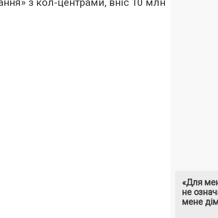
ання» з кол-центрами, вніс 10 млн
«Для мен
не означ
мене ді