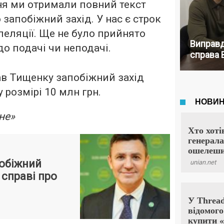
ня ми отримали повний текст
 запобіжний захід. У нас є строк
пеляції. Ще не було прийнято
Виправд
о подачі чи неподачі.
справа 
ав Тищенку запобіжний захід
у розмірі 10 млн грн.
не»
обіжний
 справі про