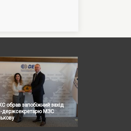
С обрав запобіжний захід
с-держсекретарю МЗС
нькову