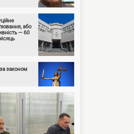
уційне
лювання, або
вність — 60
місяць
за законом