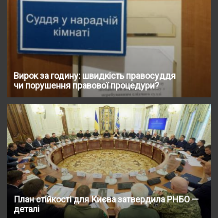
Вирок за годину: швидкість правосуддя
чи порушення правової процедури?
План стійкості для Києва затвердила РНБО —
деталі