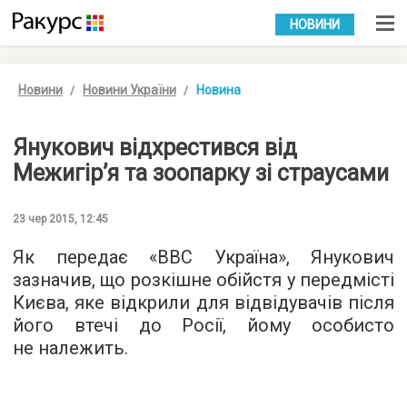
УКР
РУС
НОВИНИ
Новини
Новини України
Новина
Янукович відхрестився від
Межигір’я та зоопарку зі страусами
23 чер 2015, 12:45
Як передає «
ВВС Україна
», Янукович
зазначив, що розкішне обійстя у передмісті
Києва, яке відкрили для відвідувачів після
його втечі до Росії, йому особисто
не належить.