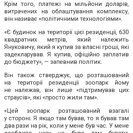
Крім того, платежі на мільйони доларів,
витрачених на облаштування комплексу,
він називає «політичними технологіями».
«Є будинок на території цієї резиденції, 630
квадратних метрів, який належить
Януковичу, який я купив за власні гроші, які
задекларував. Я купив, офіційно заплатив
до бюджету», — запевнив політик.
Він також стверджує, що розташований
на території резиденції зоопарк йому
не належав, він лише «підтримував цих
страусів», які «просто жили там».
«Цей зоопарк розташований взагалі
у стороні. Я якщо там бував, то я бував там
два рази на рік, коли у мене був час. У мене