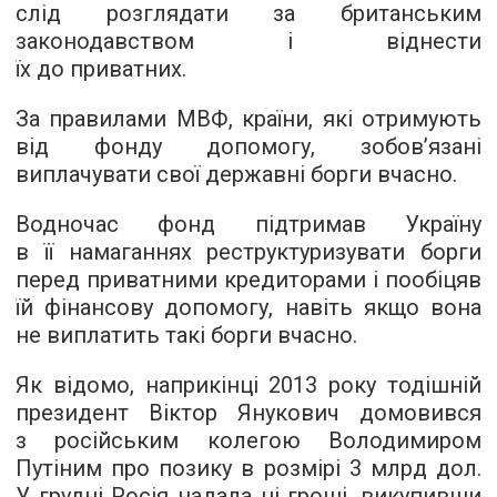
слід розглядати за британським
законодавством і віднести
їх до приватних.
За правилами МВФ, країни, які отримують
від фонду допомогу, зобов’язані
виплачувати свої державні борги вчасно.
Водночас фонд підтримав Україну
в її намаганнях реструктуризувати борги
перед приватними кредиторами і пообіцяв
їй фінансову допомогу, навіть якщо вона
не виплатить такі борги вчасно.
Як відомо, наприкінці 2013 року тодішній
президент Віктор Янукович домовився
з російським колегою Володимиром
Путіним про позику в розмірі 3 млрд дол.
У грудні Росія надала ці гроші, викупивши