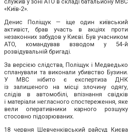
служив у зоні АТО в складі батальйону МВС
«Київ-2».
Денис Поліщук — іще один київський
активіст, брав участь в акціях проти
незаконних забудов у Києві. Був учасником
АТО, командував взводом у 54-й
розвідувальній бригаді.
За версією слідства, Поліщук і Медведько
спланували та виконали убивство Бузини.
У МВС нібито є експертиза ДНК
із залишеного на місці злочину одягу,
слідів в автомобілі, впізнання свідків
і матеріали негласного спостереження, яке
вели оперативники карного розшуку
стосовно підозрюваних.
18 червня Шевченківський райсуд Києва