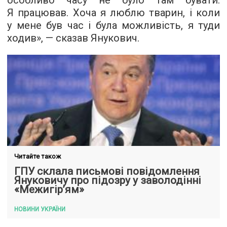
особливо часу не було там бувати.
Я працював. Хоча я люблю тварин, і коли
у мене був час і була можливість, я туди
ходив», — сказав Янукович.
Читайте також
ГПУ склала письмові повідомлення
Януковичу про підозру у заволодінні
«Межигір’ям»
НОВИНИ УКРАЇНИ