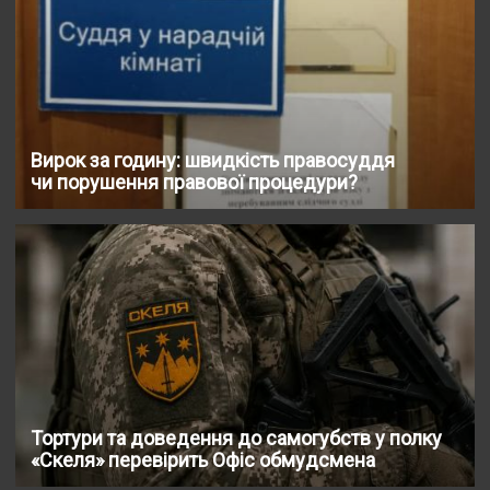
Вирок за годину: швидкість правосуддя
чи порушення правової процедури?
Тортури та доведення до самогубств у полку
«Скеля» перевірить Офіс обмудсмена