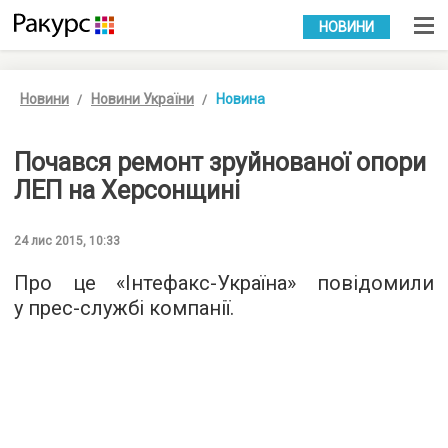
УКР
РУС
НОВИНИ
Новини
Новини України
Новина
Почався ремонт зруйнованої опори
ЛЕП на Херсонщині
24 лис 2015, 10:33
Про це «
Інтефакс-Україна
» повідомили
у прес-службі компанії.