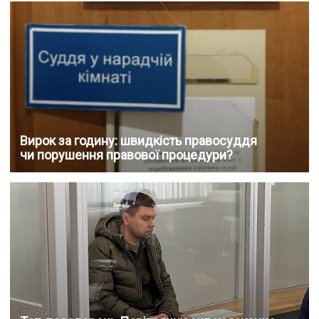
Вирок за годину: швидкість правосуддя
чи порушення правової процедури?