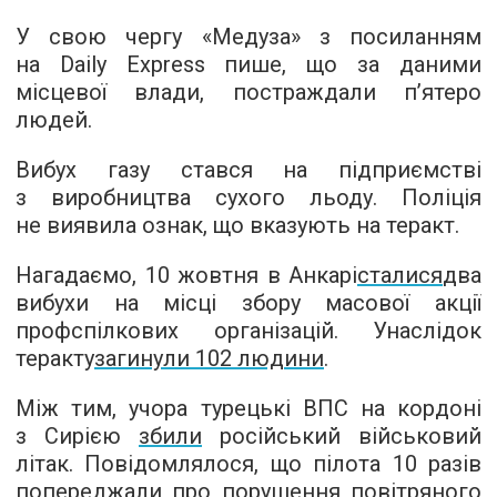
У свою чергу «
Медуза
» з посиланням
на Daily Express пише, що за даними
місцевої влади, постраждали п’ятеро
людей.
Вибух газу стався на підприємстві
з виробництва сухого льоду. Поліція
не виявила ознак, що вказують на теракт.
Нагадаємо, 10 жовтня в Анкарі
сталися
два
вибухи на місці збору масової акції
профспілкових організацій. Унаслідок
теракту
загинули 102 людини
.
Між тим, учора турецькі ВПС на кордоні
з Сирією
збили
російський військовий
літак. Повідомлялося, що пілота 10 разів
попереджали про порушення повітряного