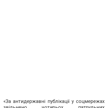
«За антидержавні публікації у соцмережах
звільнено чотирьох патрульних