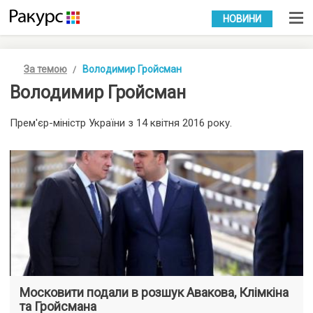
УКР
РУС
НОВИНИ
За темою
Володимир Гройсман
Володимир Гройсман
Прем'єр-міністр України з 14 квітня 2016 року.
Московити подали в розшук Авакова, Клімкіна
та Гройсмана