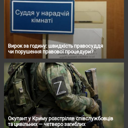
Вирок за годину: швидкість правосуддя
чи порушення правової процедури?
Окупант у Криму розстріляв співслужбовців
та цивільних — четверо загиблих