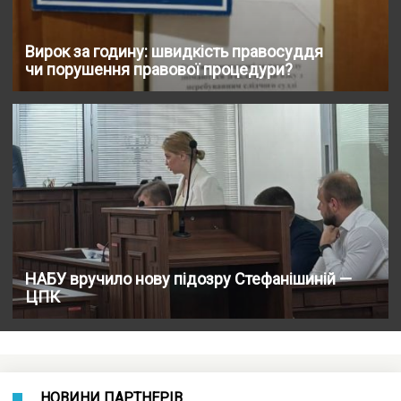
Вирок за годину: швидкість правосуддя
чи порушення правової процедури?
НАБУ вручило нову підозру Стефанішиній —
ЦПК
НОВИНИ ПАРТНЕРІВ