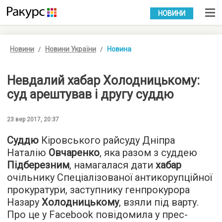
УКР
РУС
НОВИНИ
Новини
Новини України
Новина
Невдалий хабар Холодницькому:
суд арештував і другу суддю
23 вер 2017, 20:37
Суддю
Кіровського райсуду Дніпра
Наталію
Овчаренко
, яка разом з суддею
Підберезним
, намагалася дати
хабар
очільнику Спеціалізованої антикорупційної
прокуратури, заступнику генпрокурора
Назару
Холодницькому
, взяли під варту.
Про це у Facebook повідомила у прес-