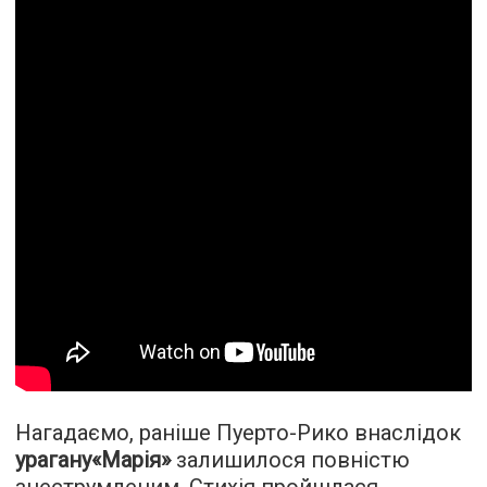
Нагадаємо, раніше Пуерто-Рико внаслідок
урагану«Марія»
залишилося повністю
знеструмленим. Стихія пройшлася