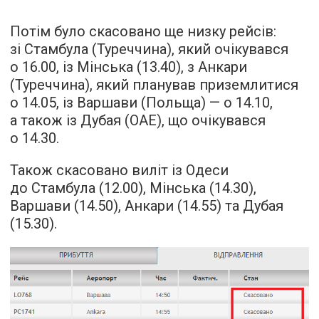
Потім було скасовано ще низку рейсів:
зі Стамбула (Туреччина), який очікувався
о 16.00, із Мінська (13.40), з Анкари
(Туреччина), який планував приземлитися
о 14.05, із Варшави (Польща) — о 14.10,
а також із Дубая (ОАЕ), що очікувався
о 14.30.
Також скасовано виліт із Одеси
до Стамбула (12.00), Мінська (14.30),
Варшави (14.50), Анкари (14.55) та Дубая
(15.30).