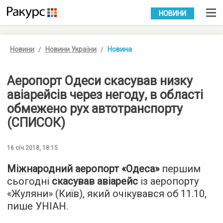
УКР
РУС
НОВИНИ
Новини
Новини України
Новина
Аеропорт Одеси скасував низку
авіарейсів через негоду, в області
обмежено рух автотранспорту
(СПИСОК)
16 січ 2018, 18:15
Міжнародний аеропорт «Одеса»
першим
сьогодні
скасував авіарейс
із аеропорту
«Жуляни» (Київ), який очікувався об 11.10,
пише
УНІАН
.