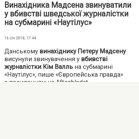
Винахідника Мадсена звинуватили
у вбивстві шведської журналістки
на субмарині «Наутілус»
16 січ 2018, 17:44
Данському
винахіднику Петеру Мадсену
висунули звинувачення у
вбивстві
журналістки Кім Валль
на субмарині
«Наутілус», пише «
Європейська правда
»
з посиланням на Aftonbladet.