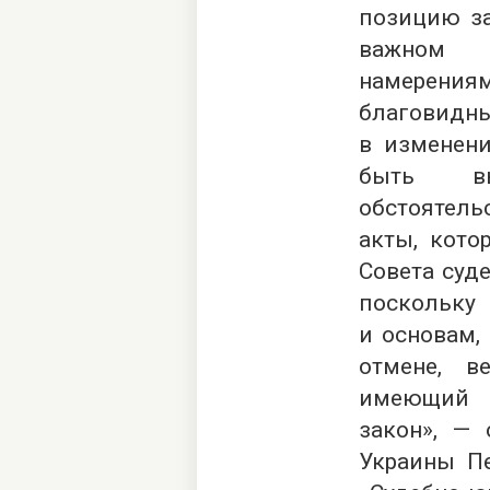
позицию за
важном 
намерения
благовидн
в изменени
быть в
обстоятель
акты, кото
Совета суде
поскольку
и основам,
отмене, в
имеющий 
закон», — 
Украины П