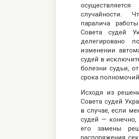
осуществляется
случайности. Ч
паралича работ
Совета судей У
делегировано п
изменении автом
судей в исключите
болезни судьи, о
срока полномочий
Исходя из решен
Совета судей Укра
в случае, если ме
судей — конечно,
его замены реш
распоряжения сек