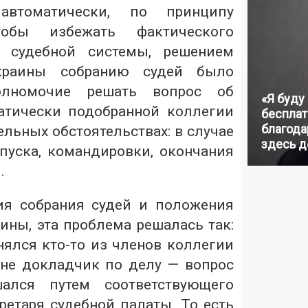
 автоматически, по принципу
тобы избежать фактического
ы судебной системы, решением
краины собранию судей было
олномочие решать вопрос об
«Я буду
атически подобранной коллегии
бесплат
благодар
льных обстоятельствах: в случае
здесь д
тпуска, командировки, окончания
.
ия собрания судей и положения
ины, эта проблема решалась так:
нялся кто-то из членов коллегии
 не докладчик по делу — вопрос
ался путем соответствующего
ретаря судебной палаты. То есть