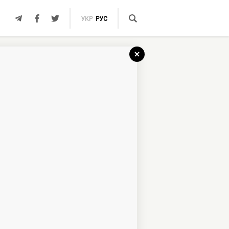
УКР
РУС