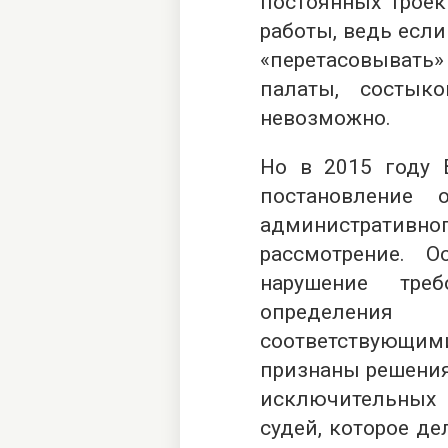
постоянных троек
работы, ведь есл
«перетасовывать»
палаты, состык
невозможно.
Но в 2015 году 
постановление
административног
рассмотрение. 
нарушение треб
определени
соответствующи
признаны решения
исключительных
судей, которое де