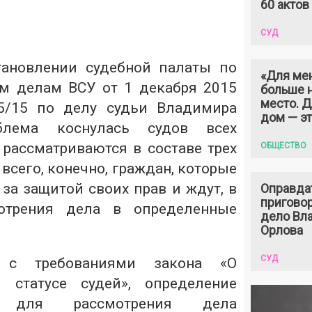
60 актов
СУД
тановлении судебной палаты
по
«Для ме
м делам ВСУ от 1 декабря 2015
больше н
место. 
5/15 по делу судьи Владимира
дом — э
блема коснулась судов всех
 рассматриваются в составе трех
ОБЩЕСТВО
 всего, конечно, граждан, которые
за защитой своих прав и ждут, в
Оправда
пригово
мотрения дела в определенные
дело Вл
Орлова
СУД
и с требованиями закона «
О
и статусе судей
», определение
 для рассмотрения дела