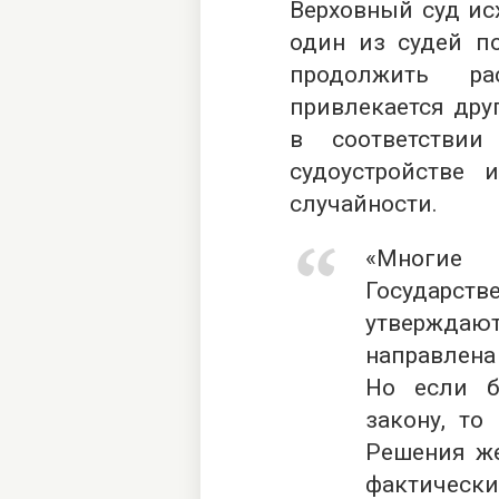
Верховный суд исх
один из судей п
продолжить р
привлекается дру
в соответстви
судоустройстве 
случайности.
«Многи
Государст
утвержда
направлена
Но если б
закону, то
Решения же
фактичес