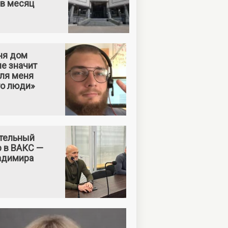
 в месяц
ня дом
е значит
Для меня
то люди»
тельный
р в ВАКС —
адимира