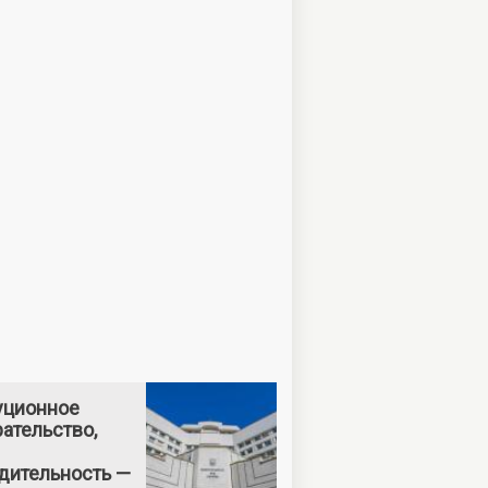
уционное
ательство,
дительность —