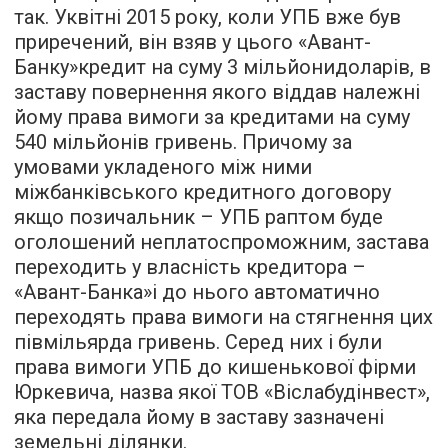
так. Уквітні 2015 року, коли УПБ вже був
приречений, він взяв у цього «Авант-
Банку»кредит на суму 3 мільйонидоларів, в
заставу повернення якого віддав належні
йому права вимоги за кредитами на суму
540 мільйонів гривень. Причому за
умовами укладеного між ними
міжбанківського кредитного договору
якщо позичальник – УПБ раптом буде
оголошений неплатоспроможним, застава
переходить у власність кредитора –
«Авант-Банка»і до нього автоматично
переходять права вимоги на стягнення цих
півмільярда гривень. Серед них і були
права вимоги УПБ до кишенькової фірми
Юркевича, назва якої ТОВ «Віслабудінвест»,
яка передала йому в заставу зазначені
земельні ділянки.