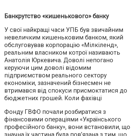
Банкрутство «кишенькового» банку
У свої найкращі часи УПБ був звичайним
невеличким кишеньковим банком, який
обслуговував корпорацію «Мілкіленд»,
реальним власником котрої називають
Анатолія Юркевича. Доволі непогано
керуючи цим доволі відомим
підприємством реального сектору
економіки, зазначений бізнесмен не
втримався від спокуси присмоктатися до
бюджетних грошей. Коли фахівці
Фонду ГВФО почали розбиратися з
фінансовими операціями «Українського
професійного банку», вони встановили, що
значна їх частина була пов’язана з тим, що