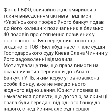
Фонд ГВФО, звичайно ж,не змирився з
таким виведенням активів і від імені
«Українського професійного банку» подав
до його колишніх позичальників близько
40 позовів про стягнення позичених у
нього коштів. Був серед них і позов до
згаданого ТОВ «Віслабудінвест», але суддя
Господарського суду Києва Олена Чинчин у
його задоволенні відмовила.
Мотивувалаце тим, що права вимоги на
вказанийактив перейшли до «Авант-
Банку», і УПБ, яким керує уповноважена
особа Фонду, вже не має до нього
жодного відношення. Юристи позивача
намагалися довести, що договір, за яким ці
права були передані від одного банку до
іншого, є недійсним, але суд першої