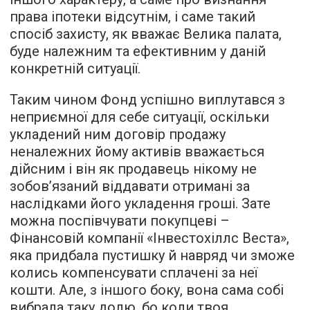
права іпотеки відсутнім, і саме такий
спосіб захисту, як вважає Велика палата,
буде належним та ефективним у даній
конкретній ситуації.
Таким чином Фонд успішно виплутався з
неприємної для себе ситуації, оскільки
укладений ним договір продажу
неналежних йому активів вважається
дійсним і він як продавець нікому не
зобов’язаний віддавати отримані за
наслідками його укладення гроші. Зате
можна поспівчувати покупцеві –
Фінансовій компанії «Інвестохіллс Веста»,
яка придбала пустишку й навряд чи зможе
колись компенсувати сплачені за неї
кошти. Але, з іншого боку, вона сама собі
вибрала таку долю, бо коли твоя