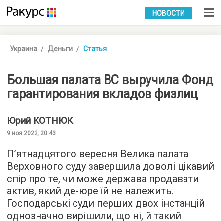
УКР
РУС
НОВОСТИ
Украина
Деньги
Статья
Большая палата ВС выручила Фонд
гарантирования вкладов физлиц
Юрий
КОТНЮК
9 ноя 2022, 20:43
П’ятнадцятого вересня Велика палата
Верховного суду завершила доволі цікавий
спір про те, чи може держава продавати
актив, який де-юре їй не належить.
Господарські суди перших двох інстанцій
однозначно вирішили, що ні, й такий