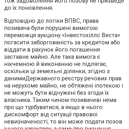
тож задоволення його позову не призведе
до їх поновлення.
Відповідно до логіки ВПВС, права
позивача були порушені вимогою
переможця аукціону «Інвестохіллс Веста»
погасити заборгованість за кредитом або
віддати в рахунок його погашення
заставне майно. Але така вимога є
нікчемною й виконанню не підлягає,
оскільки ці земельні ділянки, згідно з
данимиДержавного реєстру речових прав
на нерухоме майно, не обтяжені іпотекою і
не можуть бути відчужені без згоди їх
власника. Таким чином позивачеві нема
про що турбуватися, а якщо в нього
дискомфорт від ситуації правової
невизначеності, то він може подати позов
іншого характеру, а саме про визнання