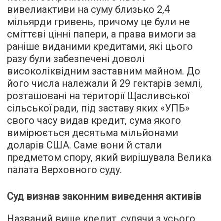
вивелиактиви на суму близько 2,4
мільярди гривень, причому це були не
сміттєві цінні папери, а права вимоги за
раніше виданими кредитами, які цього
разу були забезпечені доволі
високоліквідним заставним майном. До
його числа належали й 29 гектарів землі,
розташовані на території Щасливської
сільської ради, під заставу яких «УПБ»
свого часу видав кредит, сума якого
вимірюється десятьма мільйонами
доларів США. Саме вони й стали
предметом спору, який вирішувала Велика
палата Верховного суду.
Суд визнав законним виведення активів
Названий вище кредит, судячи з усього,