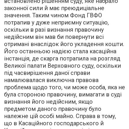
встановлено рішенням суду, яке набрало
законної сили й має преюдиціальне
значення. Таким чином Фонд ГВФО
потрапив у дуже неприємну ситуацію,
оскільки в разі визнання правочину
недійсним він мав би повернути всі
отримані внаслідок його укладення кошти.
Його останньою надією стала касаційна
інстанція, де скарга потрапила на розгляд
Великої палати Верховного суду, оскільки
під часвирішення даної справи
намалювалася виключна правова
проблема щодо того, чи може особа, яка не
була стороною правочину, вимагати в суді
визнання його недійсним, якщо
предметом даного правочину було
належне цій особі майно. Справа в тому,
що в Касаційного господарського й