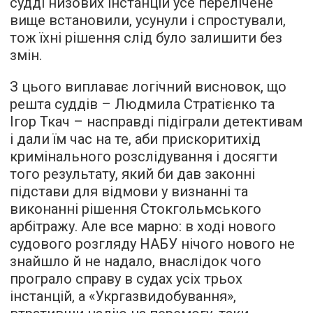
судді низових інстанцій усе перелічене
вище встановили, усунули і спростували,
тож їхні рішення слід було залишити без
змін.
З цього виплаває логічний висновок, що
решта суддів – Людмила Стратієнко та
Ігор Ткач – насправді підіграли детективам
і дали їм час на те, аби прискоритихід
кримінального розслідування і досягти
того результату, який би дав законні
підстави для відмови у визнанні та
виконанні рішення Стокгольмського
арбітражу. Але все марно: в ході нового
судового розгляду НАБУ нічого нового не
знайшло й не надало, внаслідок чого
програло справу в судах усіх трьох
інстанцій, а «Укргазвидобування»,