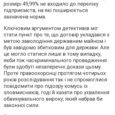
розмірі 49,99% не входило до переліку
підприємств, на які поширюється
зазначена норма.
Ключовим аргументом детективів міг
стати пункт про те, що договір укладався з
метою заволодіння державним майном і
був завідомо збитковим для держави. Але
це могло статися лише в тому випадку,
якби піж часкримінального провадження
були здобуті незаперечні докази цьому.
Проте правоохоронці протягом чотирьох
років розслідування так і не спромоглися
повідомити про підозру комусь із
зловмисників, годі й казати про ухвалення
обвинувального вироку, який набрав би
законної сили.