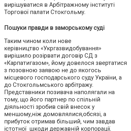
вирішуватися в Арбітражному інституті
Торгової палати Стокгольму.
Пошуки правди в заморському суді
Таким чином коли нове
керівництво «Укргазвидобування»
вирішило розірвати договір СД з
«Карпатигазом», йому довелося звертатися
з позовною заявою не до якогось
місцевого господарського суду України, а
до Стокгольмського арбітражу.
Представники позивача наполягали на
тому, що його партнер по спільній
діяльності зробив свій внесок у
меншому,ніж домовлялися,обсязі, а
прибуток отримав більший, чим завдав
істотної шкоди державній корпорації.