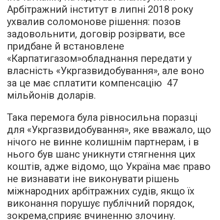
Арбітражний інститут в липні 2018 року
ухвалив соломонове рішення: позов
задовольнити, договір розірвати, все
придбане й встановлене
«Карпатигазом»обладнання передати у
власність «Укргазвидобування», але воно
за це має сплатити компенсацію 47
мільйонів доларів.
Така перемога була рівносильна поразці
для «Укргазвидобування», яке вважало, що
нічого не винне колишнім партнерам, і в
нього був шанс уникнути стягнення цих
коштів, адже відомо, що Україна має право
не визнавати іне виконувати рішень
міжнародних арбітражних судів, якщо їх
виконання порушує публічний порядок,
зокрема,сприяє вчиненню злочину.