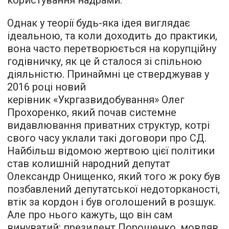
користування надрами.
Однак у теорії будь-яка ідея виглядає
ідеальною, та коли доходить до практики,
вона часто перетворюється на корупційну
годівничку, як це й сталося зі спільною
діяльністю. Принаймні це стверджував у
2016 році новий
керівник «Укргазвидобування» Олег
Прохоренко, який почав системне
видавлювання приватних структур, котрі
свого часу уклали такі договори про СД.
Найбільш відомою жертвою цієї політики
став колишній народний депутат
Олександр Онищенко, який того ж року був
позбавлений депутатської недоторканості,
втік за кордон і був оголошений в розшук.
Але про нього кажуть, що він сам
винуватий: президент Порошенко, мовляв,