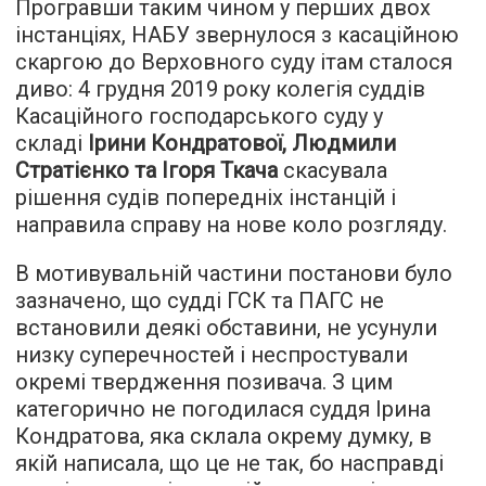
Програвши таким чином у перших двох
інстанціях, НАБУ звернулося з касаційною
скаргою до Верховного суду ітам сталося
диво: 4 грудня 2019 року колегія суддів
Касаційного господарського суду у
складі
Ірини
Кондратової, Людмили
Стратієнко та Ігоря Ткача
скасувала
рішення судів попередніх інстанцій і
направила справу на нове коло розгляду.
В мотивувальній частини постанови було
зазначено, що судді ГСК та ПАГС не
встановили деякі обставини, не усунули
низку суперечностей і неспростували
окремі твердження позивача. З цим
категорично не погодилася суддя Ірина
Кондратова, яка склала окрему думку, в
якій написала, що це не так, бо насправді