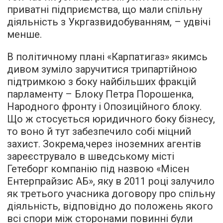
приватні підприємства, що мали спільну
діяльність з Укргазвидобуванням, – удвічі
менше.
В політичному плані «Карпатигаз» якимсь
дивом зуміло заручитися трипартійною
підтримкою з боку найбільших фракцій
парламенту – Блоку Петра Порошенка,
Народного фронту і Опозиційного блоку.
Що ж стосується юридичного боку бізнесу,
то воно й тут забезпечило собі міцний
захист. Зокрема,через іноземних агентів
зареєструвало в шведському місті
Гетеборг компанію під назвою «Місен
Ентерпрайзис АБ», яку в 2011 році залучило
як третього учасника договору про спільну
діяльність, відповідно до положень якого
всі спори між сторонами повинні були