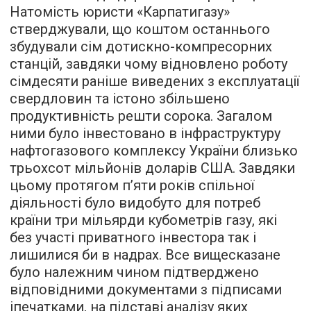
Натомість юристи «Карпатигазу»
стверджували, що коштом останнього
збудували сім дотискно-компресорних
станцій, завдяки чому відновлено роботу
сімдесяти раніше виведених з експлуатації
свердловин та істоно збільшено
продуктивність решти сорока. Загалом
ними було інвестовано в інфраструктуру
нафтогазового комплексу України близько
трьохсот мільйонів доларів США. Завдяки
цьому протягом п’яти років спільної
діяльності було видобуто для потреб
країни три мільярди кубометрів газу, які
без участі приватного інвестора так і
лишилися би в надрах. Все вищесказане
було належним чином підтверджено
відповідними документами з підписами
іпечатками, на підставі аналізу яких