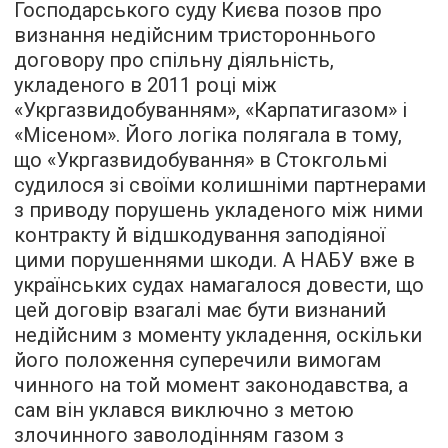
Господарського суду Києва позов про
визнання недійсним тристороннього
договору про спільну діяльність,
укладеного в 2011 році між
«Укргазвидобуванням», «Карпатигазом» і
«Місеном». Його логіка полягала в тому,
що «Укргазвидобування» в Стокгольмі
судилося зі своїми колишніми партнерами
з приводу порушень укладеного між ними
контракту й відшкодування заподіяної
цими порушеннями шкоди. А НАБУ вже в
українських судах намагалося довести, що
цей договір взагалі має бути визнаний
недійсним з моменту укладення, оскільки
його положення суперечили вимогам
чинного на той момент законодавства, а
сам він уклався виключно з метою
злочинного заволодінням газом з