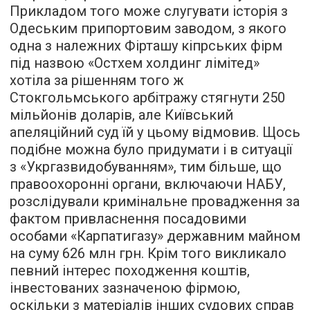
Прикладом того може слугувати історія з
Одеським припортовим заводом, з якого
одна з належних Фірташу кіпрських фірм
під назвою «Остхем холдинг лімітед»
хотіла за рішенням того ж
Стокгольмського арбітражу стягнути 250
мільйонів доларів, але Київський
апеляційний суд їй у цьому відмовив. Щось
подібне можна було придумати і в ситуації
з «Укргазвидобуванням», тим більше, що
правоохоронні органи, включаючи НАБУ,
розслідували кримінальне провадження за
фактом привласнення посадовими
особами «Карпатигазу» державним майном
на суму 626 млн грн. Крім того викликало
певний інтерес походження коштів,
інвестованих зазначеною фірмою,
оскільки з матеріалів інших судових справ