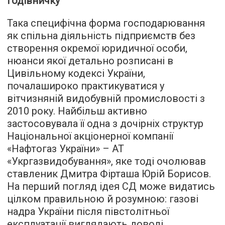
годівничку
Така специфічна форма господарювання
як спільна діяльність підприємств без
створення окремої юридичної особи,
нюанси якої детально розписані в
Цивільному кодексі України,
почалашироко практикуватися у
вітчизняній видобувній промисловості з
2010 року. Найбільш активно
застосовувала її одна з дочірніх структур
Національної акціонерної компанії
«Нафтогаз України» – АТ
«Укргазвидобування», яке тоді очолював
ставленик Дмитра Фірташа Юрій Борисов.
На перший погляд ідея СД може видатись
цілком правильною й розумною: газові
надра України після півстолітньої
експлуатації виглядають доволі