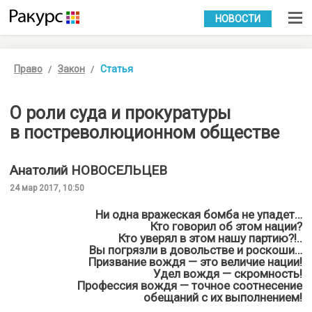
УКР
РУС
НОВОСТИ
Право
Закон
Статья
О роли суда и прокуратуры
в постреволюционном обществе
Анатолий
НОВОСЕЛЬЦЕВ
24 мар 2017, 10:50
Ни одна вражеская бомба не упадет…
Кто говорил об этом нации?
Кто уверял в этом нашу партию?!..
Вы погрязли в довольстве и роскоши…
Призвание вождя — это величие нации!
Удел вождя — скромность!
Профессия вождя — точное соотнесение
обещаний с их выполнением!