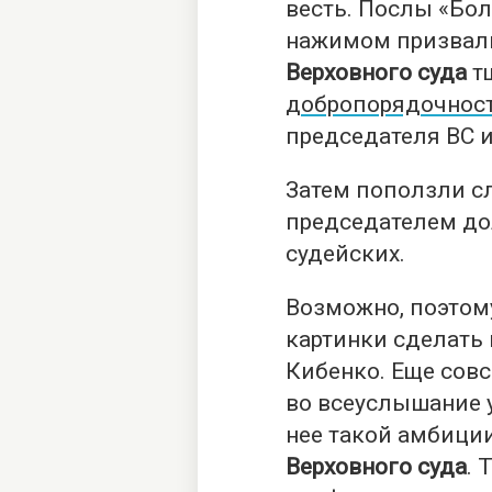
весть. Послы «Бо
нажимом призвали
Верховного суда
т
добропорядочнос
председателя ВС и
Затем поползли сл
председателем дол
судейских.
Возможно, поэтом
картинки сделать 
Кибенко. Еще совс
во всеуслышание у
нее такой амбиции
Верховного суда
. 