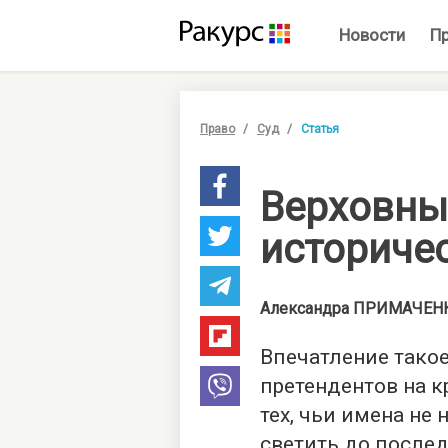
Новости
П
Право
Суд
Статья
Верховны
историче
Александра
ПРИМАЧЕН
Впечатление такое
претендентов на 
тех, чьи имена не 
светить до после