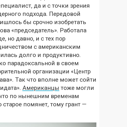
специалист, да и с точки зрения
дерного подхода. Передовой
ришлось бы срочно изобретать
ова «председатель». Работала
, но давно, и с тех пор
дничеством с американским
дилась долго и продуктивно.
ко парадоксальной в своем
орительной организации «Центр
ва». Так что вполне может сойти
дидата».
Американцы
тоже могли
 что по нынешним временам
о старое помянет, тому грант —