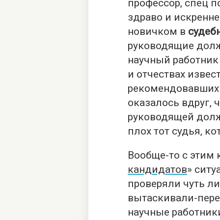
профессор, спец п
здраво и искренне
новичком в
судеб
руководящие долж
научный работник
и отчествах извес
рекомендовавших е
оказалось вдруг, 
руководящей должн
плох тот судья, к
Вообще-то с этим 
кандидатов
» ситу
проверяли чуть ли
вытаскивали-пере
научные работник