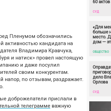
60 актов
СУД
«Для ме
больше н
ред Пленумом обозначились
место. 
дом — э
ой активностью кандидата на
дателя Владимира Кравчука,
ОБЩЕСТВО
буря и натиск» провел настоящую
мпанию и даже посулил
Оправда
ителей своим конкурентам.
пригово
дело Вл
й напор, по отзывам, раздражает.
Орлова
о.
СУД
ные доброжелатели прислали в
тельной телеграмме
важную