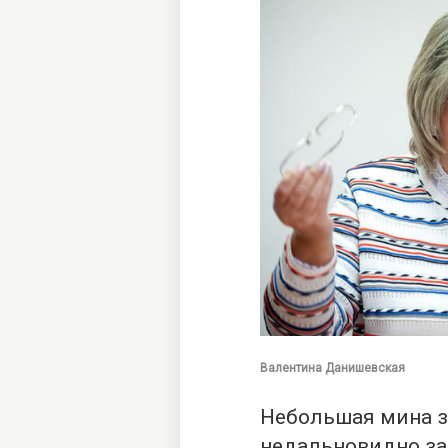
Валентина Данишевская
Небольшая мина з
недальновидно за