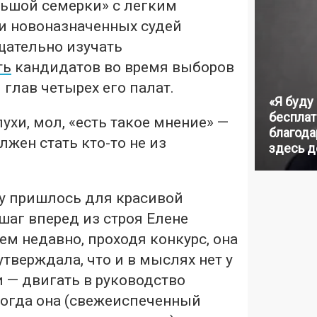
льшой семерки» с легким
 новоназначенных судей
щательно изучать
ть
кандидатов во время выборов
 глав четырех его палат.
«Я буду
бесплат
ухи, мол, «есть такое мнение» —
благодар
жен стать кто-то не из
здесь д
у пришлось для красивой
шаг вперед из строя Елене
ем недавно, проходя конкурс, она
тверждала, что и в мыслях нет у
 — двигать в руководство
Тогда она (свежеиспеченный