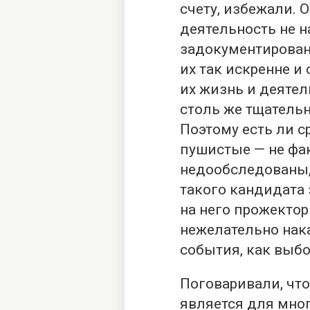
счету, избежали. О
деятельность не 
задокументирован
их так искренне и 
их жизнь и деяте
столь же тщательн
Поэтому есть ли с
пушистые — не фак
недообследованы, 
такого кандидата
на него прожектор
нежелательно нак
события, как выб
Поговаривали, чт
является для мно