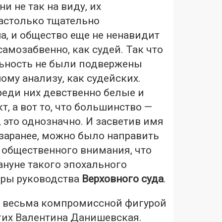
ни не так на виду, их
настолько тщательно
а, и общество еще не ненавидит
самозабвенно, как судей. Так что
льность не были подвержены
ому анализу, как судейских.
реди них девственно белые и
т, а вот то, что большинство —
это однозначно. И засветив имя
 заранее, можно было направить
 общественного внимания, что
ануне такого эпохального
оры руководства
Верховного суда
.
о весьма компромиссной фигурой
гих Валентина Данишевская.