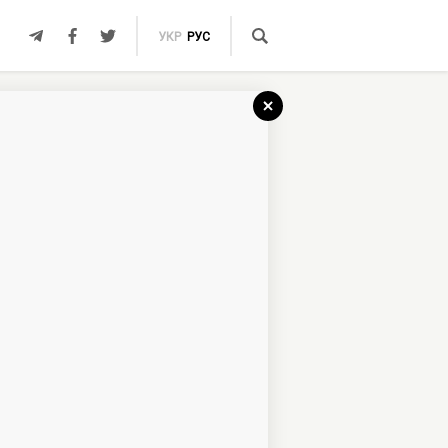
УКР
РУС