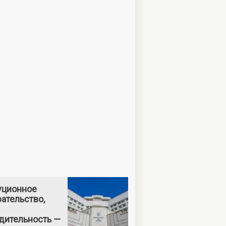
уционное
ательство,
дительность —