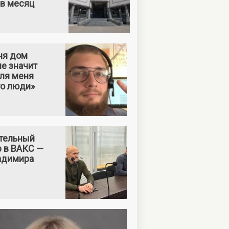
 в месяц
ня дом
е значит
Для меня
то люди»
тельный
р в ВАКС —
адимира