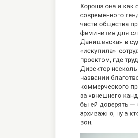
Хороша она и как 
современного ген
части общества п
феминитив для сл
Данишевская в суде
«искупила» сотру
проектом, где тру
Директор несколь
названии благотв
коммерческого пра
за «внешнего кан
бы ей доверять —
архиважно, ну а кт
вон.