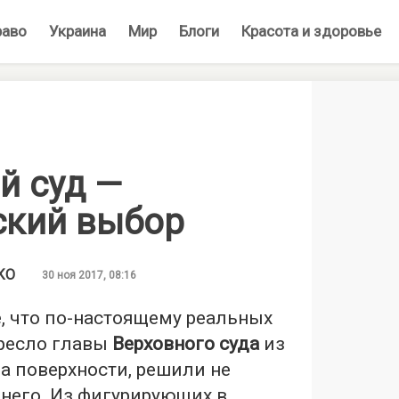
раво
Украина
Мир
Блоги
Красота и здоровье
й суд —
ский выбор
КО
30 ноя 2017, 08:16
, что по-настоящему реальных
кресло главы
Верховного суда
из
на поверхности, решили не
днего. Из фигурирующих в