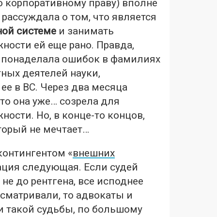
о корпоративному праву) вполне
 рассуждала о том, что является
ной системе
и занимать
ности ей еще рано. Правда,
 понаделала ошибок в фамилиях
тных деятелей науки,
е в ВС. Через два месяца
что она уже… созрела для
ости. Но, в конце-то концов,
оторый не мечтает…
контингентом «
внешних
ация следующая. Если судей
 не до рентгена, все исподнее
сматривали, то адвокаты и
и такой судьбы, по большому