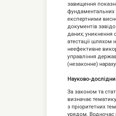
завищення показни
фундаментальних
експертними висн
документів завідо
даних; уникнення
атестації шляхом н
неефективне вико
управління держа
(незаконне) нарах
Науково-дослідни
За законом та ста
визначає тематику
з пріоритетних те
урядом. Водночас 