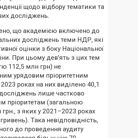
енденції щодо відбору тематики та
вих досліджень.
ено, що академією включено до
альних досліджень теми НДР, які
ивної оцінки з боку Національної
їни. При цьому дев'ять з цих тем
ю 112,5 млн грн) не
ним урядовим пріоритетним
2023 роках на них виділено 40,1
м досліджень лише частково
им пріоритетам (загальною
 грн., з яких у 2021–2023 роках
гривень). Така невідповідність,
ного до проведення аудиту