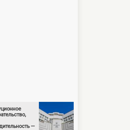
уционное
ательство,
дительность —