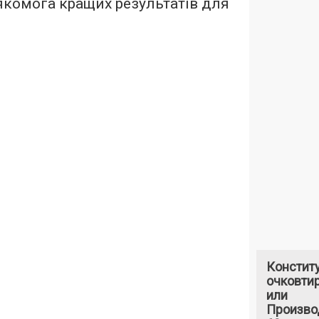
якомога кращих результатів для
Констит
очковтир
или
Произво