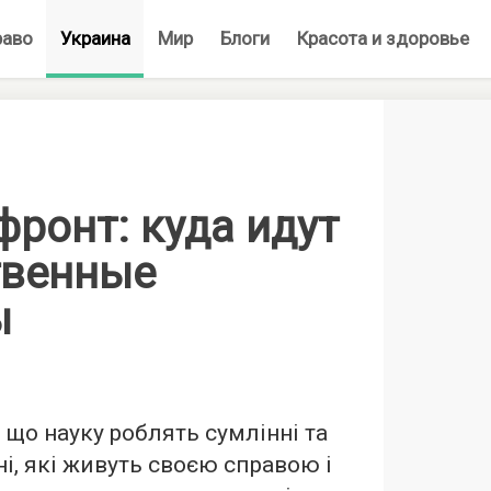
раво
Украина
Мир
Блоги
Красота и здоровье
ронт: куда идут
твенные
ы
 що науку роблять сумлінні та
ні, які живуть своєю справою і