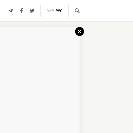
УКР
РУС