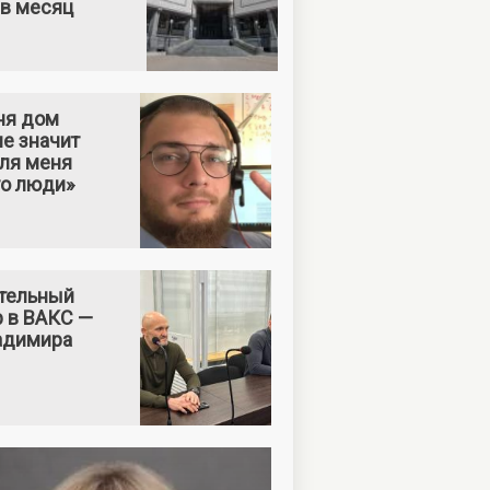
 в месяц
ня дом
е значит
Для меня
то люди»
тельный
р в ВАКС —
адимира