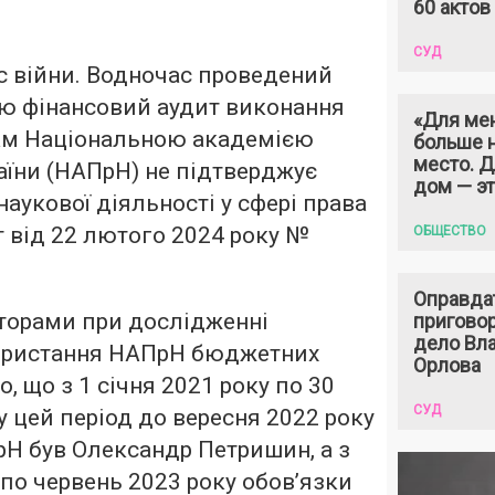
60 актов
СУД
с війни. Водночас проведений
 фінансовий аудит виконання
«Для ме
ам Національною академією
больше н
место. 
аїни (НАПрН) не підтверджує
дом — э
аукової діяльності у сфері права
т від 22 лютого 2024 року №
ОБЩЕСТВО
Оправда
орами при дослідженні
пригово
дело Вл
ористання НАПрН бюджетних
Орлова
, що з 1 січня 2021 року по 30
СУД
у цей період до вересня 2022 року
Н був Олександр Петришин, а з
 по червень 2023 року обов’язки