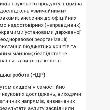
ків наукового продукту; підміна
 досліджень «звичайними»
овками; внесення до офіційних
мо недостовірних (неправдивих)
 окремими установами державної
еодноразової реорганізації;
ристання бюджетних коштів та
вним майном; безпідставне
ування та виплата коштів.
цька робота (НДР)
тутом академія самостійно
 наукових досліджень, виходячи
матичних напрямів, визначених
результати аудиту засвідчили