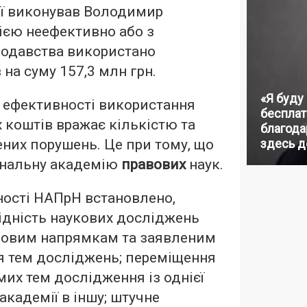
ії виконував Володимир
ією неефективно або з
одавства використано
на суму 157,3 млн грн.
«Я буду
 ефективності використання
бесплат
коштів вражає кількістю та
благодар
них порушень. Це при тому, що
здесь д
ональну академію
правових
наук.
ності НАПрН встановлено,
ідність наукових досліджень
довим напрямкам та заявленим
я тем досліджень; переміщення
мих тем дослідження із однієї
 академії в іншу; штучне