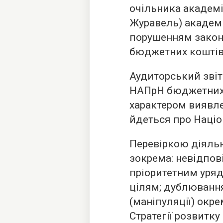
очільника академ
Журавель) академ
порушенням закон
бюджетних коштів 
Аудиторський звіт
НАПрН бюджетних 
характером виявле
йдеться про Наці
Перевіркою діяль
зокрема: невідпов
пріоритетним уря
цілям; дублюванн
(маніпуляції) окре
Стратегії розвитку