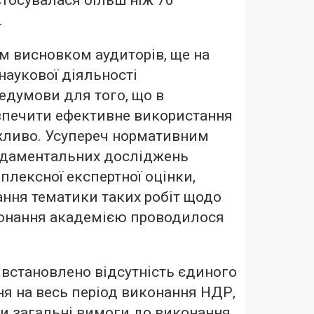
стосувалася більш ніж 70
.
им висновком аудиторів, ще на
наукової діяльності
едумови для того, що в
печити ефективне використання
жливо. Усупереч нормативним
даментальних досліджень
лексної експертної оцінки,
ння тематики таких робіт щодо
конання академією проводилося
встановлено відсутність єдиного
ня на весь період виконання НДР,
и загальні вимоги до виконання