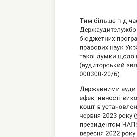
Тим більше під ча
Держаудитслужбою
бюджетних прогр
правових наук Укр
такої думки щодо н
(аудиторський зві
000300-20/6).
Державними аудит
ефективності вик
коштів установлено
червня 2023 року (
президентом НАПр
вересня 2022 року