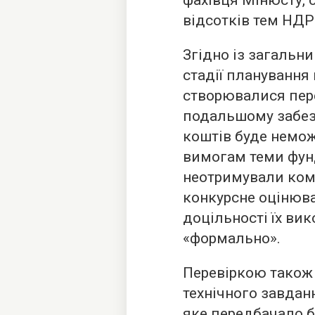
фахівця Мінюсту, 
відсотків тем НДР
Згідно із загальн
стадії планування 
створювалися пер
подальшому забез
коштів буде немо
вимогам теми фун
неотримували комп
конкурсне оцінюва
доцільності їх ви
«формально».
Перевіркою також 
технічного завдан
яке передбачало б