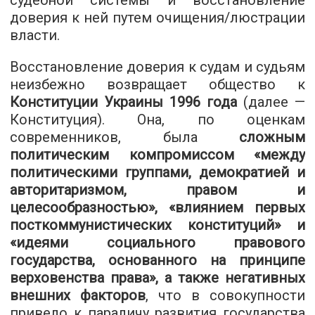
судебной системы и восстановление
доверия к ней путем очищения/люстрации
власти.
Восстановление доверия к судам и судьям
неизбежно возвращает общество к
Конституции Украины 1996 года
(далее —
Конституция). Она, по оценкам
современников, была
сложным
политическим компромиссом «между
политическими группами, демократией и
авторитаризмом, правом и
целесообразностью», «влиянием первых
посткоммунистических конституций» и
«идеями социального правового
государства, основанного на принципе
верховенства права», а также негативных
внешних факторов
, что в совокупности
привело к параличу развития государства