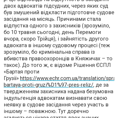
двох адвокатів підсудних, через яких суд
був змушений відкласти підготовче судове
засідання на місяць. Причинами стала
відпустка одного з захисників (зрозуміло,
бо 10 травня сьогодні, день Перемоги
вчора, скоро Трійця), і зайнятість другого
адвоката в іншому судовому процесі (теж
зрозуміло, бо кримінальна справа із
вбивства правоохоронців в Княжичах – то
такоє). До того ж, є відоме Рішення ЄСПЛ
«Бартая проти
Грузії»
https://www.echr.com.ua/translation/spra
bartaya-proti-gruzi%D1%97-pres-reliz/
, де за
твердженням захисника надана безумовна
індульгенція адвокатам визнавати свою
неявку в судове засідання через участь в
іншому – поважною. Тут доречно
згадується цікава стаття двох знаних