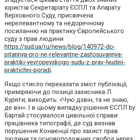
юристів Секретаріату ЄСПЛ та Апарату
Верховного Суду, присвячена
нерелевантному та недоречному
посиланню на практику Європейського
суду з прав людини
https://sud.ua/ru/news/blog/140972-do-
pitannya-pro-ne-relevantne-zastosuvannya-
praktiki-yevropeyskogo-sudu-z-prav-lyudini-
praktichni-poradi
.
Якщо стисло переказати зміст публікації,
приміряючи до позиції захисника Л.
Куряти, виходить: «Чую дзвін, та не знаю,
де він». І в цьому випадку рішення ЄСПЛ by
Бартай стосувалося цивільної справи
працівника типографії, де суд визнав
порушення Конвенції про захист прав
людини та основоположних свобод через