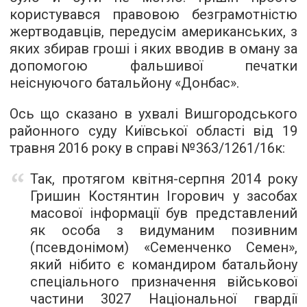
користувався правовою безграмотністю
жертводавців, передусім американських, з
яких збирав гроші і яких вводив в оману за
допомогою фальшивої печатки
неіснуючого батальйону «Донбас».
Ось що сказано в ухвалі Вишгородського
районного суду Київської області від 19
травня 2016 року в справі №363/1261/16к:
Так, протягом квітня-серпня 2014 року
Гришин Костянтин Ігорович у засобах
масової інформації був представлений
як особа з видуманим позивним
(псевдонімом) «Семенченко Семен»,
який нібито є командиром батальйону
спеціального призначення військової
частини 3027 Національної гвардії