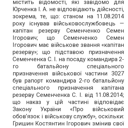
містить відомості, які завідомо для
Юрченка І. А. не відповідають дійсності,
зокрема, те, що: станом на 11.08.2014
року існував військовослужбовець —
капітан резерву Семенченко Семен
Ігорович; що Семенченко Семен
Ігорович має військове звання «капітан
резерву»; що підставою призначення
Семенченка С. І. на посаду командира 2-
го батальйону спеціального
призначення військової частини 3027
був рапорт командира 2-го батальйону
спеціального призначення капітана
резерву Семенченка С. І. від 11.08.2014;
що наказ у цій частині відповідає
Закону України «Про військовий
обов’язок і військову службу», оскільки:
Гришин Костянтин Ігорович змінив свої