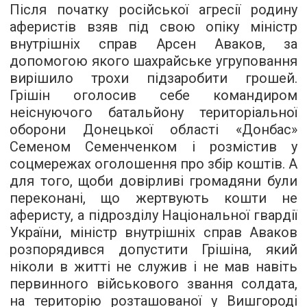
Після початку російської агресії родину
аферистів взяв під свою опіку міністр
внутрішніх справ Арсен Аваков, за
допомогою якого шахрайське угруповання
вирішило трохи підзаробити грошей.
Грішін оголосив себе командиром
неіснуючого батальйону територіальної
оборони Донецької області «Донбас»
Семеном Семенченком і розмістив у
соцмережах оголошення про збір коштів. А
для того, щоби довірливі громадяни були
переконані, що жертвують кошти не
аферисту, а підрозділу Національної гвардії
України, міністр внутрішніх справ Аваков
розпорядився допустити Грішіна, який
ніколи в житті не служив і не мав навіть
первинного військового звання солдата,
на територію розташованої у Вишгороді