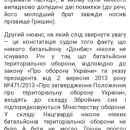
випадково допущені дві помилки (до речі,
його молодший брат завжди носив
прізвище Гришин).
Другий нюанс, на який слід звернути увагу
— це констатація судом того факту, що
ніякого батальйону «Донбас» ніколи не
існувало. Річ у тім, що батальйони
територіальної оборони, відповідно до
закону «Про оборону України» та указу
президента від 2 вересня 2013 року
№471/2013 «Про затвердження Положення
про територіальну оборону України»,
входять до складу Збройних сил і
підпорядковуються Міністерству оборони.
У складі Нацгвардії ніколи ніяких
батальйонів територіальної оборони не
було й бути не могло. Грішін просто