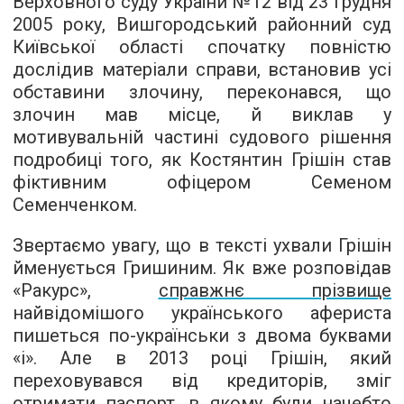
Верховного суду України №12 від 23 грудня
2005 року, Вишгородський районний суд
Київської області спочатку повністю
дослідив матеріали справи, встановив усі
обставини злочину, переконався, що
злочин мав місце, й виклав у
мотивувальній частині судового рішення
подробиці того, як Костянтин Грішін став
фіктивним офіцером Семеном
Семенченком.
Звертаємо увагу, що в тексті ухвали Грішін
йменується Гришиним. Як вже розповідав
«Ракурс»,
справжнє прізвище
найвідомішого українського афериста
пишеться по-українськи з двома буквами
«і». Але в 2013 році Грішін, який
переховувався від кредиторів, зміг
отримати паспорт, в якому були начебто