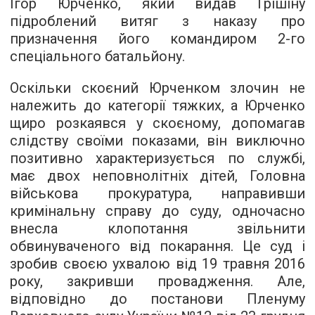
Ігор Юрченко, який видав Грішіну
підроблений витяг з наказу про
призначення його командиром 2-го
спеціального батальйону.
Оскільки скоєний Юрченком злочин не
належить до категорії тяжких, а Юрченко
щиро розкаявся у скоєному, допомагав
слідству своїми показами, він виключно
позитивно характеризується по службі,
має двох неповнолітніх дітей, Головна
військова прокуратура, направивши
кримінальну справу до суду, одночасно
внесла клопотання звільнити
обвинуваченого від покарання. Це суд і
зробив своєю ухвалою від 19 травня 2016
року, закривши провадження. Але,
відповідно до
постанови Пленуму