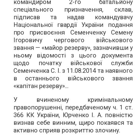
командиром 2-го батальйону
спеціального призначення, склав,
підписав та надав командувачу
Національної гвардії України подання
про присвоєння Семенченку Семену
Ігоровичу чергового військового
звання — «майор резерву», зазначивши у
ньому відомості з цього документа
щодо початку військової служби
Семенченка С. І. з 11.08.2014 та наявного
в останнього військового звання
«капітан резерву»…
У вчиненому кримінальному
правопорушенні, передбаченому ч. 1 ст.
366 КК України, Юрченко І. А. повністю
визнав себе винним, щиро покаявся та
активно сприяв розкриттю злочину.