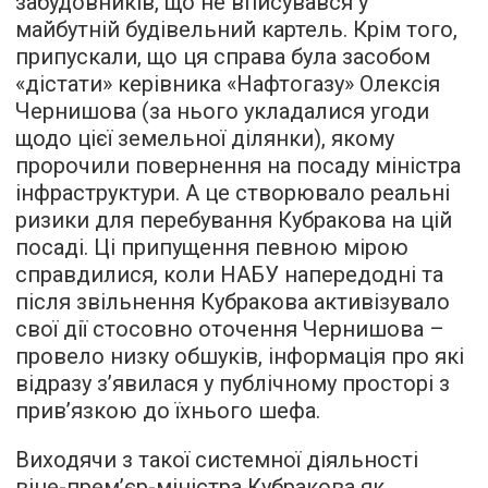
забудовників, що не вписувався у
майбутній будівельний картель. Крім того,
припускали, що ця справа була засобом
«дістати» керівника «Нафтогазу» Олексія
Чернишова (за нього укладалися угоди
щодо цієї земельної ділянки), якому
пророчили повернення на посаду міністра
інфраструктури. А це створювало реальні
ризики для перебування Кубракова на цій
посаді. Ці припущення певною мірою
справдилися, коли НАБУ напередодні та
після звільнення Кубракова активізувало
свої дії стосовно оточення Чернишова –
провело низку обшуків, інформація про які
відразу з’явилася у публічному просторі з
прив’язкою до їхнього шефа.
Виходячи з такої системної діяльності
віце-прем’єр-міністра Кубракова як