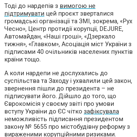
Тоді до нардепів з
вимогою не
підтримувати
цей проєкт зверталися
громадські організації та ЗМІ, зокрема, «Рух
Чесно», Центр протидії корупції, DЕJURE,
Автомайдан, «Наші гроші», «Дзеркало
тижня», «Главком», Асоціація міст України з
підписами 40 очільників населених пунктів
країни тощо.
А коли нардепи не дослухались до
суспільства та Заходу і ухвалили цей закон,
звернення пішли до президента – не
підписувати його. Дійшло до того, що
Єврокомісія у своєму звіті про умови
вступу України до ЄС чітко
зафіксувала
неможливість підписання президентом
закону № 5655 про містобудівну реформу з
вираженими корупційними ризиками.