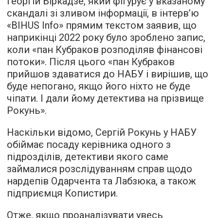
Георгій Біркадзе, який фігурує у вказаному
скандалі зі зливом інформації, в інтерв’ю
«BIHUS Info» прямим текстом заявив, що
наприкінці 2022 року було зроблено запис,
коли «пан Кубраков розподіляв фінансові
потоки». Після цього «пан Кубраков
прийшов здаватися до НАБУ і вирішив, що
буде непогано, якщо його ніхто не буде
чіпати. І дали йому детектива на прізвище
Рокунь».
Наскільки відомо, Сергій Рокунь у НАБУ
обіймає посаду керівника одного з
підрозділів, детективи якого саме
займалися розслідуванням справ щодо
нардепів Одарчента та Лабзюка, а також
підприємця Копистири.
Отже, якщо проаналізувати увесь