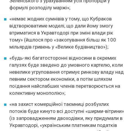
Зеленського з урахуванням усіх пропорцій у
формулі розподілу маржі»;
«немає жодних сумнівів у тому, що Кубраков
відтворюватиме моделі, що дали йому змогу
втриматися в Укравтодорі при зміні влади рік
тому» (йшлося про «закопування більш як 100
мільярдів гривень у «Велике будівництво»);
«будь-які багатосторонні відносини в окремих
галузях буде зведено до умовного картелю, коли
невелике угруповання отримує ринкову владу над
певним сектором економіки, а потім шляхом
поїдання найслабших членів перетворюється на
колективну монополію»;
«на захист комерційної таємниці розбухлих
потоків буде кинуто всі доступні «ширми-вітрини»
(із запровадженням двоходівки, яку придумали в
Укравтодорі, «українським платникам податків