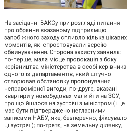
На засіданні ВАКСу при розгляді питання
про обрання вказаному підприємцю
запобіжного заходу спливло кілька цікавих
моментів, які спростовували версію
обвинувачення. Сторона захисту заявила:
по-перше, мала місце провокація з боку
керівництва міністерства в особі керівника
одного із департаментів, який штучно
створював обстановку пропонування
неправомірної вигоди; по-друге, вказані
квартири у новобудовах мали йти на ЗСУ,
про що йшлося на зустрічі з міністром (і це
має бути підтверджено негласними
записами НАБУ, яке, безперечно, фіксувало
ці зустрічі); по-третє, на земельну ділянку,