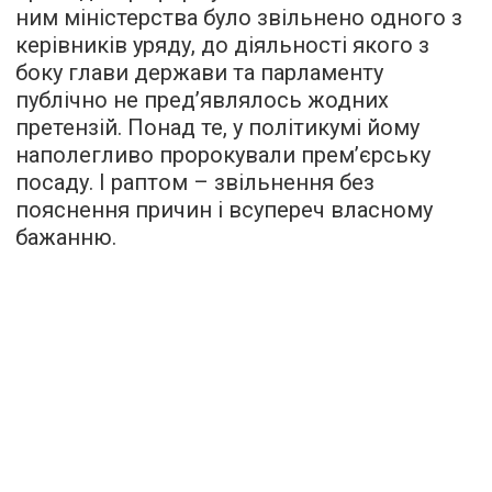
ним міністерства було звільнено одного з
керівників уряду, до діяльності якого з
боку глави держави та парламенту
публічно не пред’являлось жодних
претензій. Понад те, у політикумі йому
наполегливо пророкували прем’єрську
посаду. І раптом – звільнення без
пояснення причин і всупереч власному
бажанню.