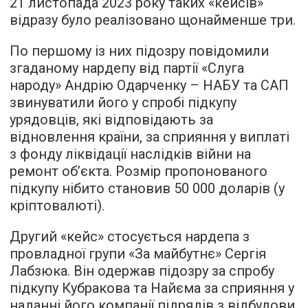
21 листопада 2023 року таких «кейсів»
відразу було реалізовано щонайменше три.
По першому із них підозру повідомили
згаданому нардепу від партії «Слуга
народу» Андрію Одарченку – НАБУ та САП
звинуватили його у спробі підкупу
урядовців, які відповідають за
відновлення країни, за сприяння у виплаті
з фонду ліквідації наслідків війни на
ремонт об’єкта. Розмір пропонованого
підкупу нібито становив 50 000 доларів (у
кріптовалюті).
Другий «кейс» стосується нардепа з
провладної групи «За майбутнє» Сергія
Лабзюка. Він одержав підозру за спробу
підкупу Кубракова та Найєма за сприяння у
наданні його компанії підрядів з відбудови