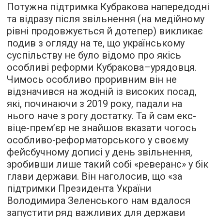
Потужна підтримка Кубракова напередодні
та відразу після звільнення (на медійному
рівні продовжується й дотепер) викликає
подив з огляду на те, що українському
суспільству не було відомо про якісь
особливі реформи Кубракова–урядовця.
Чимось особливо проривним він не
відзначився на жодній із високих посад,
які, починаючи з 2019 року, падали на
нього наче з рогу достатку. Та й сам екс-
віце-прем’єр не знайшов вказати чогось
особливо-реформаторського у своєму
фейсбучному дописі у день звільнення,
зробивши лише такий собі «реверанс» у бік
глави держави. Він наголосив, що «за
підтримки Президента України
Володимира Зеленського нам вдалося
запустити ряд важливих для держави