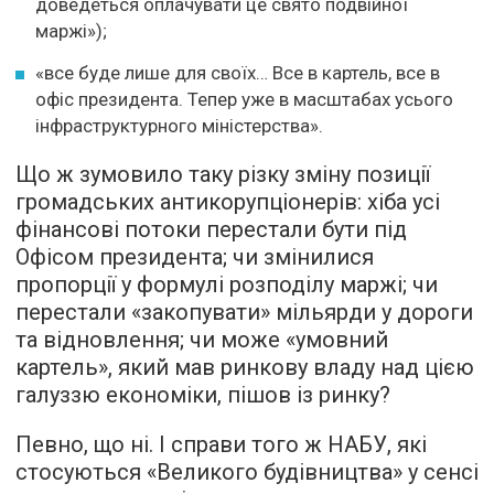
доведеться оплачувати це свято подвійної
маржі»);
«все буде лише для своїх… Все в картель, все в
офіс президента. Тепер уже в масштабах усього
інфраструктурного міністерства».
Що ж зумовило таку різку зміну позиції
громадських антикорупціонерів: хіба усі
фінансові потоки перестали бути під
Офісом президента; чи змінилися
пропорції у формулі розподілу маржі; чи
перестали «закопувати» мільярди у дороги
та відновлення; чи може «умовний
картель», який мав ринкову владу над цією
галуззю економіки, пішов із ринку?
Певно, що ні. І справи того ж НАБУ, які
стосуються «Великого будівництва» у сенсі