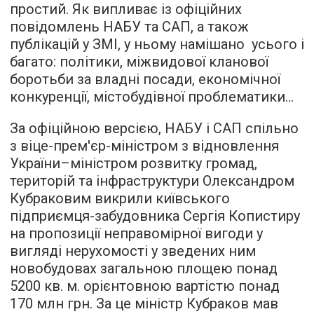
простий. Як випливає із офіційних
повідомлень НАБУ та САП, а також
публікацій у ЗМІ, у ньому намішано усього і
багато: політики, міжвидової кланової
боротьби за владні посади, економічної
конкуренції, містобудівної проблематики…
За офіційною версією, НАБУ і САП спільно
з віце-прем'єр-міністром з відновлення
України–міністром розвитку громад,
територій та інфраструктури Олександром
Кубраковим викрили київського
підприємця-забудовника Сергія Копистиру
на пропозиції неправомірної вигоди у
вигляді нерухомості у зведених ним
новобудовах загальною площею понад
5200 кв. м. орієнтовною вартістю понад
170 млн грн. За це міністр Кубраков мав