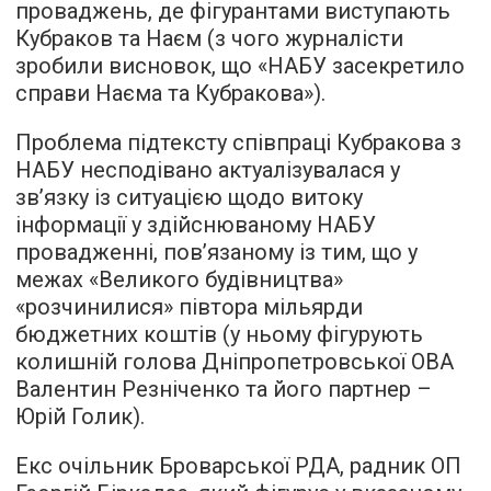
проваджень, де фігурантами виступають
Кубраков та Наєм (з чого журналісти
зробили висновок, що «НАБУ засекретило
справи Наєма та Кубракова»).
Проблема підтексту співпраці Кубракова з
НАБУ несподівано актуалізувалася у
зв’язку із ситуацією щодо витоку
інформації у здійснюваному НАБУ
провадженні, пов’язаному із тим, що у
межах «Великого будівництва»
«розчинилися» півтора мільярди
бюджетних коштів (у ньому фігурують
колишній голова Дніпропетровської ОВА
Валентин Резніченко та його партнер –
Юрій Голик).
Екс очільник Броварської РДА, радник ОП