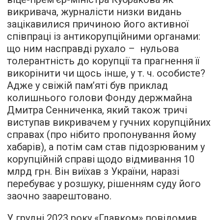
викривача, журналісти низки видань
зацікавилися причиною його активної
співпраці із антикорупційними органами:
що ним насправді рухало – нульова
толерантність до корупції та прагнення її
викорінити чи щось інше, у т. ч. особисте?
Адже у свіжій пам’яті був приклад
колишнього голови Фонду держмайна
Дмитра Сенниченка, який також тричі
виступав викривачем у гучних корупційних
справах (про нібито пропонування йому
хабарів), а потім сам став підозрюваним у
корупційній справі щодо відмивання 10
млрд грн. Він виїхав з України, наразі
перебуває у розшуку, рішенням суду його
заочно заарештовано.
У грудні 2023 року «Главком»
повідомив
,