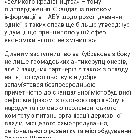
«великого крадівництва» – тому
підтвердження. Скандал із витоком
інформації із НАБУ щодо розслідування
однієї із таких справ ще більше утверджує
у думці, що принципово у цій сфері
економіки нічого не змінилося.
Дивним заступництво за Кубракова з боку
не лише громадських антикорупціонерів,
але й західних партнерів є також з огляду
на те, що суспільству він добре
запам’ятався безпосередньою
причетністю до скандальної містобудівної
реформи (разом із головою партії «Слуга
народу» та головою парламентського
комітету з питань організації державної
влади, місцевого самоврядування,
регіонального розвитку та містобудування