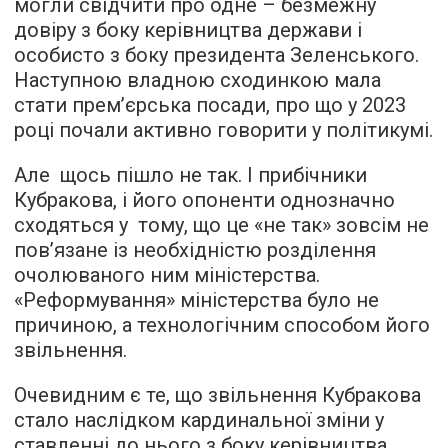
могли свідчити про одне – безмежну
довіру з боку керівництва держави і
особисто з боку президента Зеленського.
Наступною владною сходинкою мала
стати прем’єрська посади, про що у 2023
році почали активно говорити у політикумі.
Але щось пішло не так. І прибічники
Кубракова, і його опоненти однозначно
сходяться у тому, що це «не так» зовсім не
пов’язане із необхідністю розділення
очолюваного ним міністерства.
«Реформування» міністерства було не
причиною, а технологічним способом його
звільнення.
Очевидним є те, що звільнення Кубракова
стало наслідком кардинальної зміни у
ставленні до нього з боку керівництва