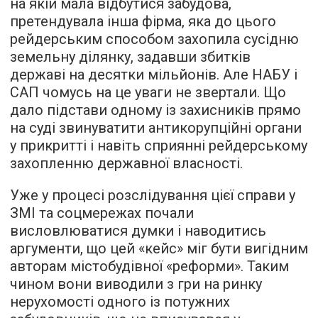
на якій мала відбутися забудова,
претендувала інша фірма, яка до цього
рейдерським способом захопила сусідню
земельну ділянку, задавши збитків
державі на десятки мільйонів. Але НАБУ і
САП чомусь на це уваги не звертали. Що
дало підстави одному із захисників прямо
на суді звинуватити антикорупційні органи
у прикритті і навіть сприянні рейдерському
захопленню державної власності.
Уже у процесі розслідування цієї справи у
ЗМІ та соцмережах почали
висловлюватися думки і наводитись
аргументи, що цей «кейс» міг бути вигідним
авторам містобудівної «реформи». Таким
чином вони виводили з гри на ринку
нерухомості одного із потужних