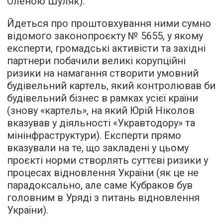
Оленою Шуляк).
Йдеться про проштовхування ними сумно
відомого законопроєкту № 5655, у якому
експерти, громадські активісти та західні
партнери побачили великі корупційні
ризики на намагання створити умовний
будівельний картель, який контролював би
будівельний бізнес в рамках усієї країни
(знову «картель», на який Юрій Ніколов
вказував у діяльності «Укравтодору» та
мінінфраструктури). Експерти прямо
вказували на те, що закладені у цьому
проєкті норми створлять суттєві ризики у
процесах відновлення України (як це не
парадоксально, але саме Кубраков був
головним в Уряді з питань відновлення
України).