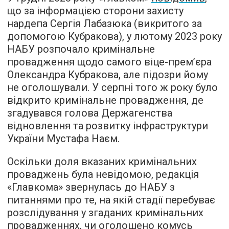
що за інформацією сторони захисту
нардепа Сергія Лабазюка (викритого за
допомогою Кубракова), у лютому 2023 року
НАБУ розпочало кримінальне
провадження щодо самого віце-прем’єра
Олександра Кубракова, але підозри йому
не оголошували. У серпні того ж року було
відкрито кримінальне провадження, де
згадувався голова Держагенства
відновлення та розвитку інфраструктури
України Мустафа Наєм.
Оскільки доля вказаних кримінальних
проваджень була невідомою, редакція
«Главкома» звернулась до НАБУ з
питаннями про те, на якій стадії перебуває
розслідування у згаданих кримінальних
провадженнях, чи оголошено комусь