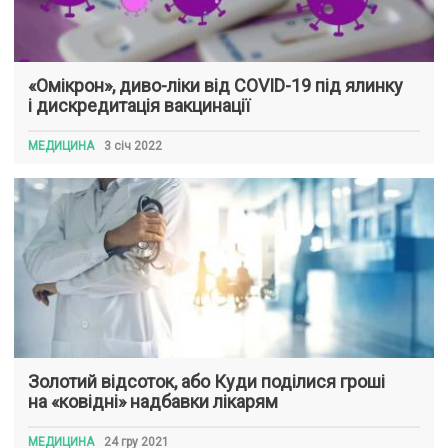
«Омікрон», диво-ліки від COVID-19 під ялинку
і дискредитація вакцинації
МЕДИЦИНА
3 січ 2022
Золотий відсоток, або Куди поділися гроші
на «ковідні» надбавки лікарям
МЕДИЦИНА
24 гру 2021