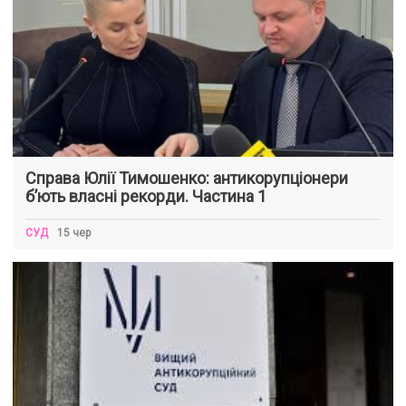
Справа Юлії Тимошенко: антикорупціонери
б’ють власні рекорди. Частина 1
СУД
15 чер