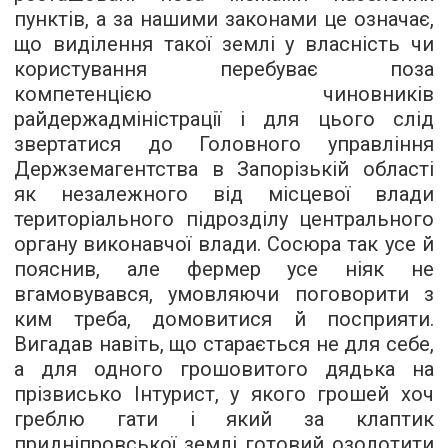
пунктів, а за нашими законами це означає,
що виділення такої землі у власність чи
користування перебуває поза
компетенцією чиновників
райдержадміністрації і для цього слід
звертатися до Головного управління
Держземагентства в Запорізькій області
як незалежного від місцевої влади
територіального підрозділу центрального
органу виконавчої влади. Сосюра так усе й
пояснив, але фермер усе ніяк не
вгамовувався, умовляючи поговорити з
ким треба, домовитися й посприяти.
Вигадав навіть, що старається не для себе,
а для одного грошовитого дядька на
прізвисько Інтурист, у якого грошей хоч
греблю гати і який за клаптик
придніпровської землі готовий озолотити