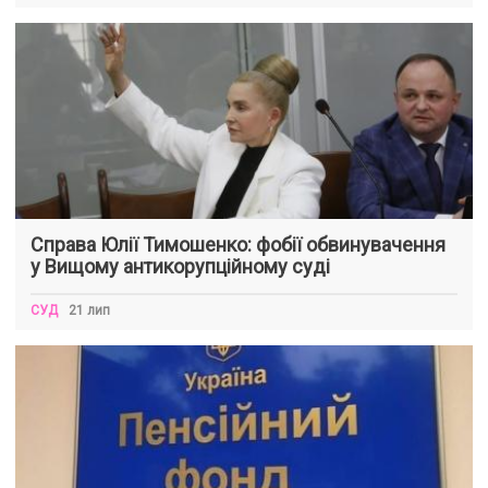
Справа Юлії Тимошенко: фобії обвинувачення
у Вищому антикорупційному суді
СУД
21 лип