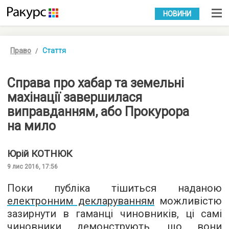
УКР
РУС
НОВИНИ
Право
Стаття
Справа про хабар та земельні
махінації завершилася
виправданням, або Прокурора
на мило
Юрій
КОТНЮК
9 лис 2016, 17:56
Поки публіка тішиться наданою
електронним декларуванням
можливістю
зазирнути в гаманці чиновників, ці самі
чиновники демонструють, що вони