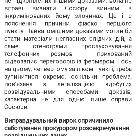
не підкріплених іншими доказами, вона не
вправі визнати Сосюру винним в
інкримінованих йому злочинах. Це і є
пояснення причини фіаско першого
пункту. Найвагомішими доказами могли би
стати матеріали негласних слідчих дій, а
саме стенограми прослуховування
телефонних розмов і прихований
відеозапис переговорів із фермером. І ось
на цьому, четвертому за ліком пункті, треба
зупинитися окремо, оскільки проблема,
пов’язана з легалізацією здобутих
розвідувальними способами доказів,
характерна не для однієї лише справи
Сосюри.
Виправдувальний вирок спричинило
саботування прокурором розсекречування
розвідницьких даних