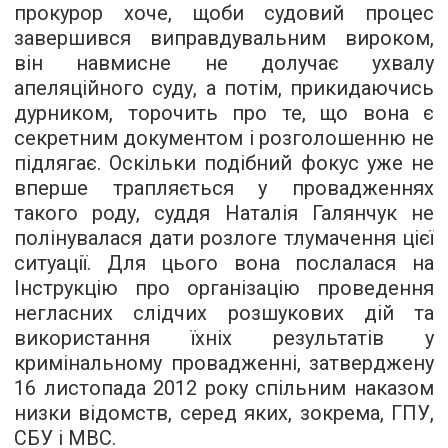
прокурор хоче, щоби судовий процес
завершився виправдувальним вироком,
він навмисне не долучає ухвалу
апеляційного суду, а потім, прикидаючись
дурником, торочить про те, що вона є
секретним документом і розголошенню не
підлягає. Оскільки подібний фокус уже не
вперше трапляється у провадженнях
такого роду, суддя Наталія Галянчук не
полінувалася дати розлоге тлумачення цієї
ситуації. Для цього вона послалася на
Інструкцію про організацію проведення
негласних слідчих розшукових дій та
використання їхніх результатів у
кримінальному провадженні, затверджену
16 листопада 2012 року спільним наказом
низки відомств, серед яких, зокрема, ГПУ,
СБУ і МВС.