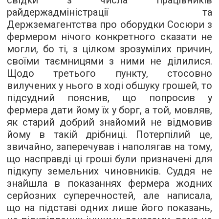
свідки з числа працівників
райдержадміністрації та
Держземагентства про оборудки Сосюри з
фермером нічого конкретного сказати не
могли, бо ті, з цілком зрозумілих причин,
своїми таємницями з ними не ділилися.
Щодо третього пункту, стосовно
вилучених у нього в ході обшуку грошей, то
підсудний пояснив, що попросив у
фермера дати йому їх у борг, а той, мовляв,
як старий добрий знайомий не відмовив
йому в такій дрібниці. Потерпілий це,
звичайно, заперечував і наполягав на тому,
що насправді ці гроші були призначені для
підкупу земельних чиновників. Суддя не
знайшла в показаннях фермера жодних
серйозних суперечностей, але написала,
що на підставі одних лише його показань,