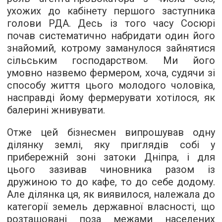
ухожих до кабінету першого заступника
голови РДА. Десь із того часу Сосюрі
почав систематично набридати один його
знайомий, котрому заманулося зайнятися
сільським господарством. Ми його
умовно назвемо фермером, хоча, судячи зі
способу життя цього молодого чоловіка,
насправді йому фермерувати хотілося, як
балерині жнивувати.
Отже цей бізнесмен випрошував одну
ділянку землі, яку приглядів собі у
прибережній зоні затоки Дніпра, і для
цього зазивав чиновника разом із
дружиною то до кафе, то до себе додому.
Але ділянка ця, як виявилося, належала до
категорії земель державної власності, що
розташовані поза межами населених