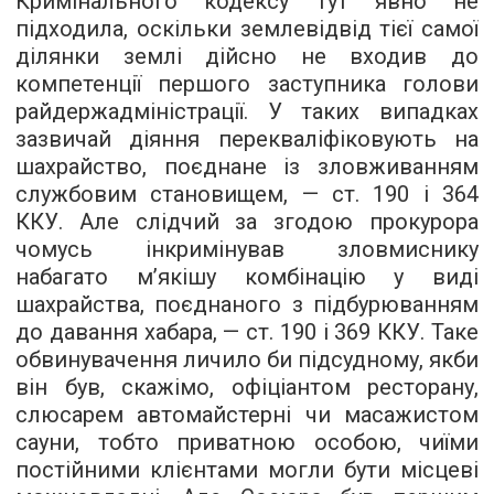
Кримінального кодексу тут явно не
підходила, оскільки землевідвід тієї самої
ділянки землі дійсно не входив до
компетенції першого заступника голови
райдержадміністрації. У таких випадках
зазвичай діяння перекваліфіковують на
шахрайство, поєднане із зловживанням
службовим становищем, — ст. 190 і 364
ККУ. Але слідчий за згодою прокурора
чомусь інкримінував зловмиснику
набагато м’якішу комбінацію у виді
шахрайства, поєднаного з підбурюванням
до давання хабара, — ст. 190 і 369 ККУ. Таке
обвинувачення личило би підсудному, якби
він був, скажімо, офіціантом ресторану,
слюсарем автомайстерні чи масажистом
сауни, тобто приватною особою, чиїми
постійними клієнтами могли бути місцеві