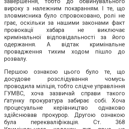
завершення, тобто до обвинувального
вироку з належним покаранням. І те, що
зловмисника було спровоковано, ролі не
грає, оскільки за нашими законами факт
провокації хабара не виключає
кримінальної відповідальності за його
одержання. А відтак кримінальне
провадження тихим ходом пішло до
розвалу.
Першою ознакою цього було те, що
досудове розслідування чомусь
проводила міліція, тобто слідче управління
ГУМВС, хоча зазвичай справи такого
ґатунку прокуратура забирає собі. Хоча
процесуальне керівництво однаково
здійснював прокурор. Другою ознакою
була перекваліфікація. Ст. 368