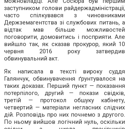
можновладці. Але Сосюра був першим
заступником голови райдержадміністрації,
часто спілкувався з чиновниками
Держземагентства зі службових питань, а
відтак мав більше можливостей
поговорити, домовитись і посприяти. Але
вийшло так, як сказав прокурор, який 10
червня 2016 року затвердив
обвинувальний акт.
Як написала в тексті вироку суддя
Галянчук, обвинувачення ґрунтувалося на
таких доказах. Перший пункт — показання
потерпілого, другий — покази свідків,
третій — протокол обшуку кабінету,
четвертий — матеріали негласних слідчих
дій. Розповідь про них почнемо з другого.
По ньому вийшов логічний нуль, оскільки