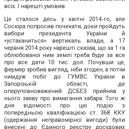
всіх. І нарешті умовив.
Це сталося десь у квітні 2014-го, але
Сосюра попросив почекати, доки пройдуть
вибори президента України й
«устаканиться» вертикаль влади, а 17
червня 2014 року нарешті сказав, що за 1 га
облюбованої ним землі треба буде за все
про все дати 10 тис. дол. Почувши це,
фермер зробив вигляд, ніби згоден, а потім
чимдуж побіг до ГУМВС України в
Запорізькій області, де
оперуповноважений ДСБЕЗ прийняв у
нього заяву про вимагання хабара. Того ж
дня відомості про цю подію з
попередньою кваліфікацією ст. 368 ККУ
(одержання неправомірної вигоди) були
внесені до Єдиного реєстру досудових