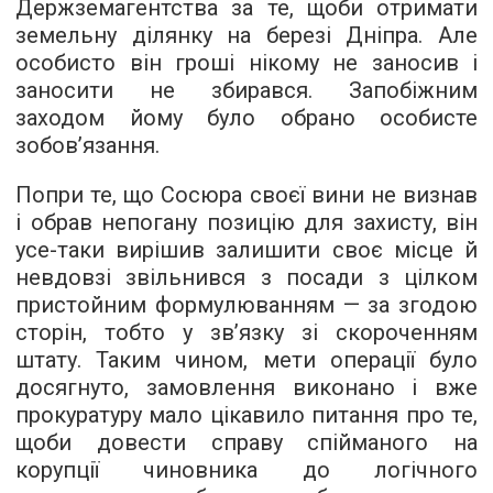
Держземагентства за те, щоби отримати
земельну ділянку на березі Дніпра. Але
особисто він гроші нікому не заносив і
заносити не збирався. Запобіжним
заходом йому було обрано особисте
зобов’язання.
Попри те, що Сосюра своєї вини не визнав
і обрав непогану позицію для захисту, він
усе-таки вирішив залишити своє місце й
невдовзі звільнився з посади з цілком
пристойним формулюванням — за згодою
сторін, тобто у зв’язку зі скороченням
штату. Таким чином, мети операції було
досягнуто, замовлення виконано і вже
прокуратуру мало цікавило питання про те,
щоби довести справу спійманого на
корупції чиновника до логічного