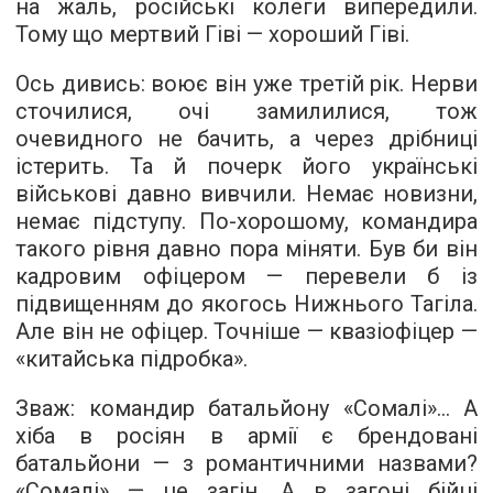
на жаль, російські колеги випередили.
Тому що мертвий Гіві — хороший Гіві.
Ось дивись: воює він уже третій рік. Нерви
сточилися, очі замилилися, тож
очевидного не бачить, а через дрібниці
істерить. Та й почерк його українські
військові давно вивчили. Немає новизни,
немає підступу. По-хорошому, командира
такого рівня давно пора міняти. Був би він
кадровим офіцером — перевели б із
підвищенням до якогось Нижнього Тагіла.
Але він не офіцер. Точніше — квазіофіцер —
«китайська підробка».
Зваж: командир батальйону «Сомалі»... А
хіба в росіян в армії є брендовані
батальйони — з романтичними назвами?
«Сомалі» — це загін. А в загоні бійці