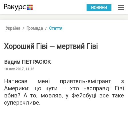
УКР
РУС
НОВИНИ
Україна
Громада
Стаття
Хороший Гіві — мертвий Гіві
Вадим
ПЕТРАСЮК
10 лют 2017, 11:16
Написав мені приятель-емігрант з
Америки: що чути — хто насправді Гіві
вбив? А то, мовляв, у Фейсбуці все таке
суперечливе.