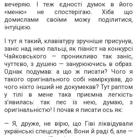
вечеряю. І теж єдності думок в його
«меню» не спостерігаю. Хіба що
домислами своїми можу поділитися,
інтуїцією.
І тут я такий, клавіатуру зручніше присунув,
заніс над нею пальці, як піаніст на конкурсі
Чайковського — проникливо так заніс,
чуттєво, з душею — занурюючись в образ.
Однак подумав: а що ж писати? Чого я
такого оригінального собі наміркував, до
чого ніхто інший не докумекав? Тут раптом
у тілі в мене така приємна легкість
з’явилась: так пес із нею, думаю, з
оригінальністю! І почав я писати ось як:
— Я, друже, не вірю, що Гіві ліквідували
українські спецслужби. Вони й раді б, але —