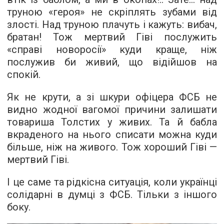
труною «героя» не скріплять зубами від
злості. Над труною плачуть і кажуть: вибач,
братан! Тож мертвий Гіві послужить
«справі новоросії» куди краще, ніж
послужив би живий, що відійшов на
спокій.
Як не крути, а зі шкури офіцера ФСБ не
видно жодної вагомої причини залишати
товариша Толстих у живих. Та й бабла
вкраденого на нього списати можна куди
більше, ніж на живого. Тож хороший Гіві —
мертвий Гіві.
І це саме та рідкісна ситуація, коли українці
солідарні в думці з ФСБ. Тільки з іншого
боку.