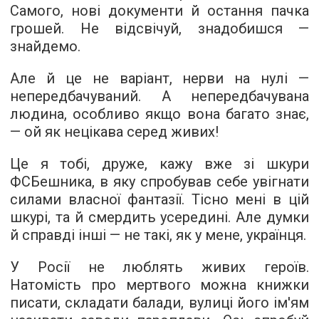
Самого, нові документи й остання пачка
грошей. Не відсвічуй, знадобишся —
знайдемо.
Але й це не варіант, нерви на нулі —
непередбачуваний. А непередбачувана
людина, особливо якщо вона багато знає,
— ой як нецікава серед живих!
Це я тобі, друже, кажу вже зі шкури
ФСБешника, в яку спробував себе увігнати
силами власної фантазії. Тісно мені в цій
шкурі, та й смердить усередині. Але думки
й справді інші — не такі, як у мене, українця.
У Росії не люблять живих героїв.
Натомість про мертвого можна книжки
писати, складати балади, вулиці його ім'ям