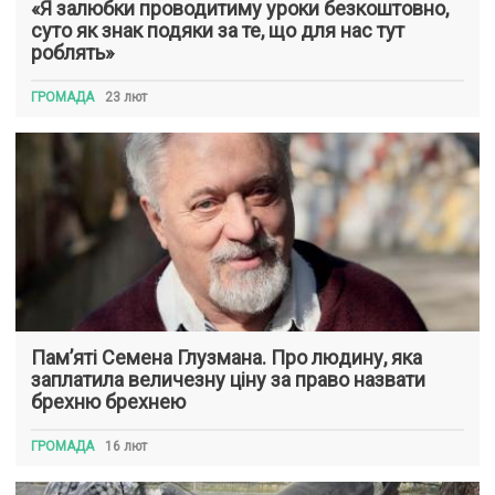
«Я залюбки проводитиму уроки безкоштовно,
суто як знак подяки за те, що для нас тут
роблять»
ГРОМАДА
23 лют
Пам’яті Семена Глузмана. Про людину, яка
заплатила величезну ціну за право назвати
брехню брехнею
ГРОМАДА
16 лют