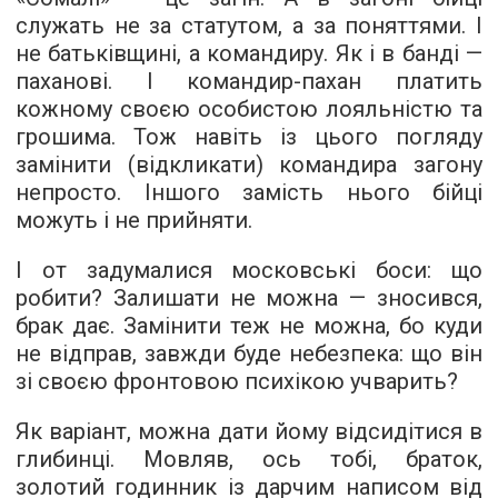
служать не за статутом, а за поняттями. І
не батьківщині, а командиру. Як і в банді —
паханові. І командир-пахан платить
кожному своєю особистою лояльністю та
грошима. Тож навіть із цього погляду
замінити (відкликати) командира загону
непросто. Іншого замість нього бійці
можуть і не прийняти.
І от задумалися московські боси: що
робити? Залишати не можна — зносився,
брак дає. Замінити теж не можна, бо куди
не відправ, завжди буде небезпека: що він
зі своєю фронтовою психікою учварить?
Як варіант, можна дати йому відсидітися в
глибинці. Мовляв, ось тобі, браток,
золотий годинник із дарчим написом від