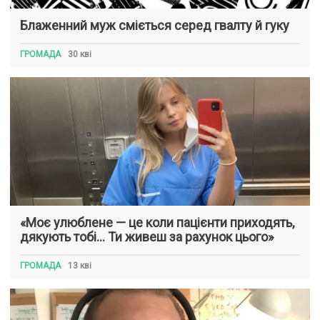
Блаженний муж сміється серед гвалту й гуку
ГРОМАДА
30 кві
«Моє улюблене — це коли пацієнти приходять,
дякують тобі… Ти живеш за рахунок цього»
ГРОМАДА
13 кві