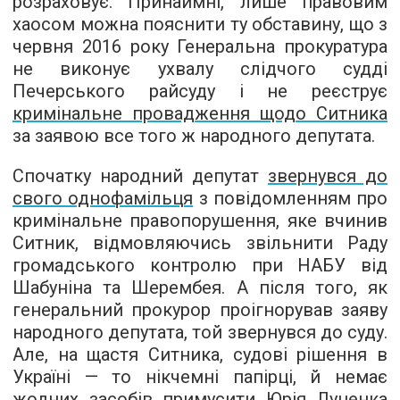
розраховує. Принаймні, лише правовим
хаосом можна пояснити ту обставину, що з
червня 2016 року Генеральна прокуратура
не виконує ухвалу слідчого судді
Печерського райсуду і не реєструє
кримінальне провадження щодо Ситника
за заявою все того ж народного депутата.
Спочатку народний депутат
звернувся до
свого однофамільця
з повідомленням про
кримінальне правопорушення, яке вчинив
Ситник, відмовляючись звільнити Раду
громадського контролю при НАБУ від
Шабуніна та Шерембея. А після того, як
генеральний прокурор проігнорував заяву
народного депутата, той звернувся до суду.
Але, на щастя Ситника, судові рішення в
Україні — то нікчемні папірці, й немає
жодних засобів примусити Юрія Луценка