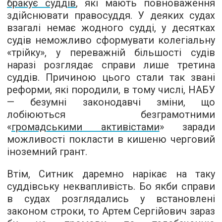
бракує суддів
, які мають повноваження
здійснювати правосуддя. У деяких судах
взагалі немає жодного судді, у десятках
судів неможливо сформувати колегіальну
«трійку», у переважній більшості судів
наразі розглядає справи лише третина
суддів. Причиною цього стали так звані
реформи, які породили, в тому числі, НАБУ
— безумні законодавчі зміни, що
лобіюються безграмотними
«
громадськими активістами
» заради
можливості покласти в кишеню черговий
іноземний грант.
Втім, Ситник даремно нарікає на таку
суддівську неквапливість. Бо якби справи
в судах розглядались у встановлені
законом строки, то Артем Сергійович зараз