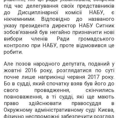
під час делегування своїх представників
до Дисциплінарної комісії НАБУ, є
нікчемними. Відповідно до названого
указу президента директор НАБУ Ситник
зобов’язаний був негайно призначити нові
вибори членів Ради громадського
контролю при НАБУ, проте відмовився це
робити.
Але позов народного депутата, поданий у
жовтні 2016 року, розглядатися по суті
почне лише наприкінці червня 2017 року.
Бо в судді, який спочатку взяв був його до
свого провадження, скінчились
повноваження, а ті судді, які ще мають
право здійснювати правосуддя в
Окружному адміністративному суді Києва,
фізично неспроможні забезпечити розгляд