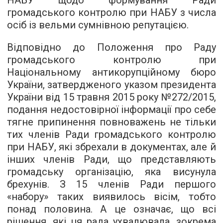
НАБУ щодо формування Ради
громадського контролю при НАБУ з числа
осіб із вельми сумнівною репутацією.
Відповідно до Положення про Раду
громадського контролю при
Національному антикорупційному бюро
України, затвердженого указом президента
України від 15 травня 2015 року №272/2015,
подання недостовірної інформації про себе
тягне припинення повноважень не тільки
тих членів Ради громадського контролю
при НАБУ, які збрехали в документах, але й
інших членів Ради, що представляють
громадську організацію, яка висунула
брехунів. З 15 членів Ради першого
«набору» таких виявилось вісім, тобто
понад половина. А це означає, що всі
рішення, які ця рада ухвалювала, зокрема