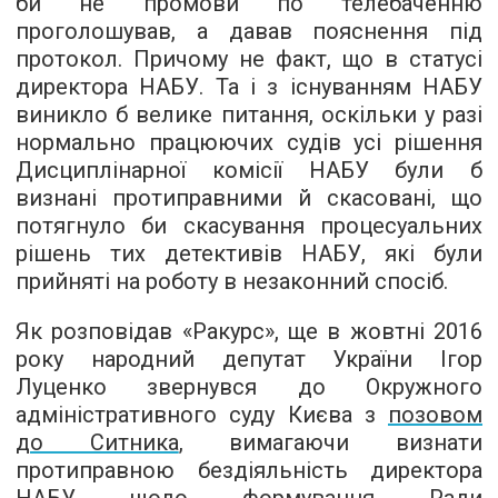
би не промови по телебаченню
проголошував, а давав пояснення під
протокол. Причому не факт, що в статусі
директора НАБУ. Та і з існуванням НАБУ
виникло б велике питання, оскільки у разі
нормально працюючих судів усі рішення
Дисциплінарної комісії НАБУ були б
визнані протиправними й скасовані, що
потягнуло би скасування процесуальних
рішень тих детективів НАБУ, які були
прийняті на роботу в незаконний спосіб.
Як розповідав «Ракурс», ще в жовтні 2016
року народний депутат України Ігор
Луценко звернувся до Окружного
адміністративного суду Києва з
позовом
до Ситника
, вимагаючи визнати
протиправною бездіяльність директора