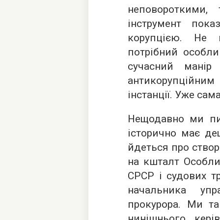
неповороткими,
інструмент пок
корупцією. Не 
потрібний особли
сучасний манір
антикорупційним 
інстанції. Уже сам
Нещодавно ми пи
історично має де
йдеться про ство
на кшталт Особл
СРСР і судових тр
начальника уп
прокурора. Ми та
нинішнього кері