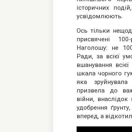
історичних подій
усвідомлюють.
Ось тільки нещод
присвячені 100
Наголошу: не 100
Ради, за всієї ум
вшанування всієї
шкала чорного гум
яка зруйнувала 
призвела до важ
війни, внаслідок
удобрення ґрунту
вперед, а відкотил