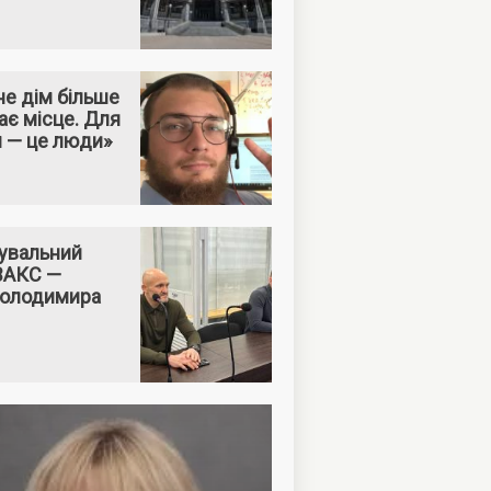
е дім більше
ає місце. Для
м — це люди»
увальний
 ВАКС —
Володимира