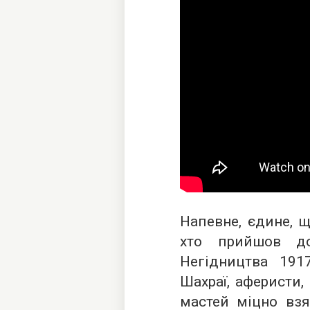
Напевне, єдине, щ
хто прийшов д
Негідництва 191
Шахраї, аферисти,
мастей міцно взя