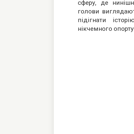
сферу, де нинішн
голови виглядают
підігнати істор
нікчемного опорту