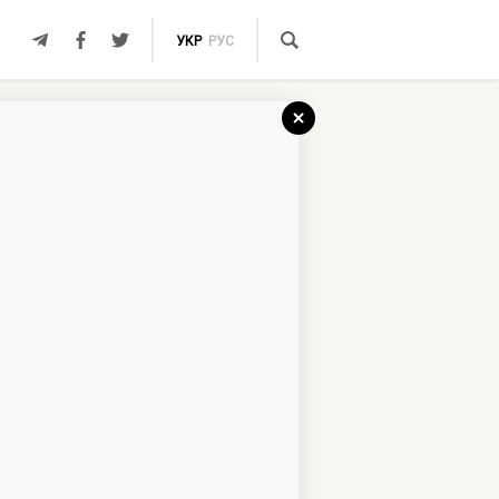
УКР
РУС