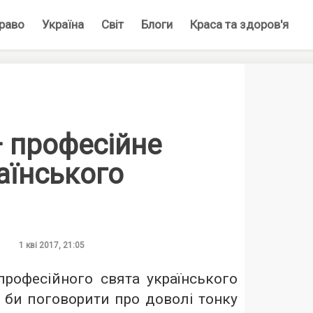
раво
Україна
Світ
Блоги
Краса та здоров'я
— професійне
аїнського
1 кві 2017, 21:05
професійного свята українського
я би поговорити про доволі тонку