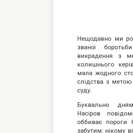
Нещодавно ми ро
званої бороть
викрадення з 
колишнього кері
мала жодного сто
слідства з метою
суду.
Буквально дня
Насіров повідо
оббиває пороги 
забутим: нікому ві