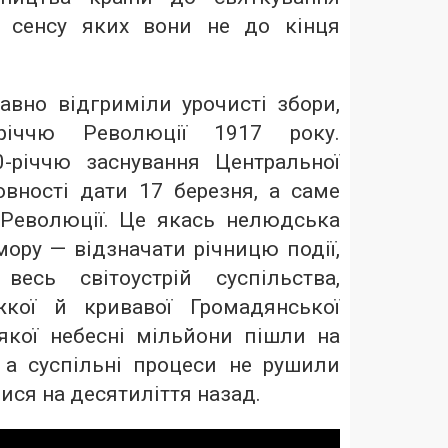
, сенсу яких вони не до кінця
авно відгриміли урочисті збори,
-річчю Революції 1917 року.
-річчю заснування Центральної
овності дати 17 березня, а саме
 Революції. Це якась нелюдська
ору — відзначати річницю події,
весь світоустрій суспільства,
кої й кривавої Громадянської
 якої небесні мільйони пішли на
, а суспільні процеси не рушили
ися на десятиліття назад.