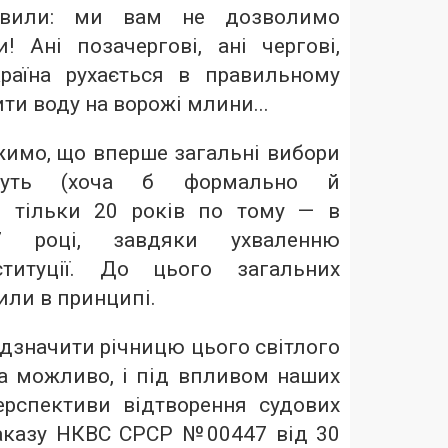
аявили: ми вам не дозволимо
! Ані позачергові, ані чергові,
раїна рухається в правильному
ити воду на ворожі млини...
жимо, що вперше загальні вибори
уть (хоча б формально й
) тільки 20 років по тому — в
7 році, завдяки ухваленню
ституції. До цього загальних
или в принципі.
дзначити річницю цього світлого
 а можливо, і під впливом наших
ерспективи відтворення судових
наказу НКВС СРСР №00447 від 30