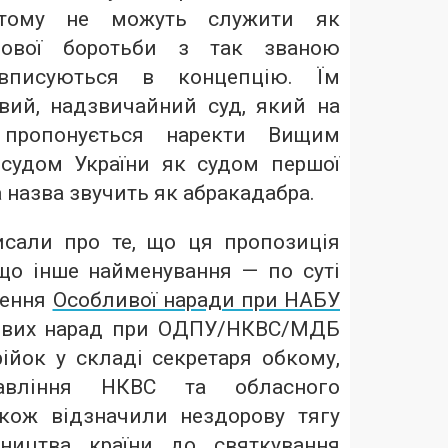
 тому не можуть служити як
азової боротьби з так званою
вписуються в концепцію. Їм
вий, надзвичайний суд, який на
 пропонується наректи Вищим
судом України як судом першої
а назва звучить як абракадабра.
сали про те, що ця пропозиція
що інше найменування — по суті
рення
Особливої ​​наради при НАБУ
ивих нарад при ОДПУ/НКВС/МДБ
ійок у складі секретаря обкому,
равління НКВС та обласного
кож відзначили нездорову тягу
вництва країни до святкування