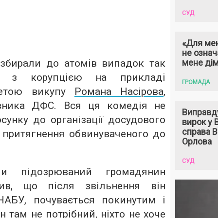
СУД
«Для мен
не означ
збирали до атомів випадок так
мене ді
би з корупцією на прикладі
ГРОМАДА
метою викупу
Романа Насірова
,
вника ДФС. Вся ця комедія не
Виправд
сунку до організації досудового
вирок у
справа 
 притягнення обвинуваченого до
Орлова
СУД
ми підозрюваний громадянин
мив, що після звільнення він
НАБУ, почувається покинутим і
н там не потрібний, ніхто не хоче