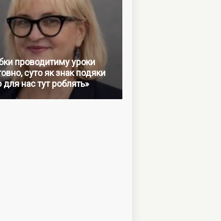
бки проводитиму уроки
овно, суто як знак подяки
о для нас тут роблять»