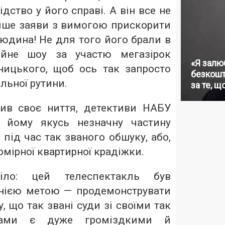
дство у його справі. А він все не
ише заяви з вимогою прискорити
людина! Не для того його брали в
зійне шоу за участю мегазірок
«Я залю
ицького, щоб ось так запросто
безкошт
льної рутини.
за те, щ
ив своє ниття, детективи НАБУ
и йому якусь незначну частину
 під час так званого обшуку, або,
омірної квартирної крадіжки.
іло: цей телеспектакль був
нією метою — продемонструвати
у, що так звані суди зі своїми так
сами є дуже громіздкими й