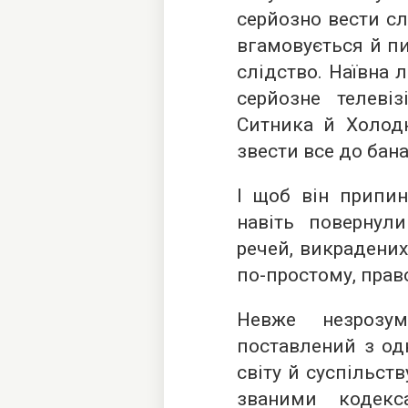
серйозно вести слі
вгамовується й п
слідство. Наївна 
серйозне телеві
Ситника й Холодн
звести все до бана
І щоб він припин
навіть повернул
речей, викрадених
по-простому, прав
Невже незрозум
поставлений з од
світу й суспільств
званими кодек