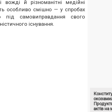
і вожді й різноманітні медійні
ь особливо смішно — у спробах
ію під самовиправдання свого
ністичного існування.
Констит
окозами
Продукти
актів на 