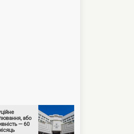
уційне
лювання, або
вність — 60
місяць