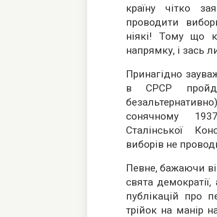
країну чітко з
проводити вибори
ніякі! Тому що к
напрямку, і зась л
Принагідно заува
в СРСР пройд
безальтернативно
сонячному 193
Сталінської Кон
виборів не провод
Певне, бажаючи ві
свята демократії,
публікацій про п
трійок на манір 