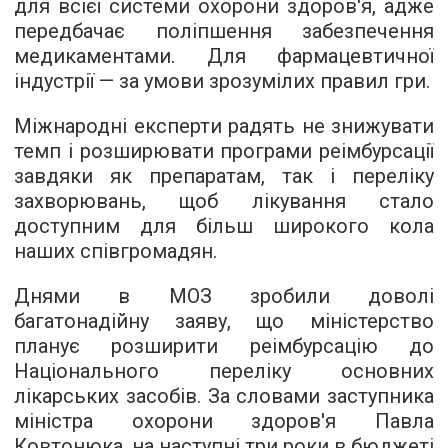
для всієї системи охорони здоров'я, адже
передбачає поліпшення забезпечення
медикаментами. Для фармацевтичної
індустрії — за умови зрозумілих правил гри.
Міжнародні експерти радять не знижувати
темп і розширювати програми реімбурсації
завдяки як препаратам, так і переліку
захворювань, щоб лікування стало
доступним для більш широкого кола
наших співгромадян.
Днями в МОЗ зробили доволі
багатонадійну заяву, що міністерство
планує розширити реімбурсацію до
Національного переліку основних
лікарських засобів. За словами заступника
міністра охорони здоров'я Павла
Ковтонюка, на наступні три роки в бюджеті