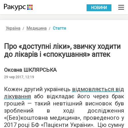
УКР
РУС
НОВИНИ
Україна
Медицина
Стаття
Про «доступні ліки», звичку ходити
до лікарів і «спокушання» аптек
Оксана
ШКЛЯРСЬКА
29 чер 2017, 12:19
Кожен другий українець
відмовляється від
лікування
або відкладає його через брак
грошей — такий невтішний висновок був
зроблений в ході дослідження
«(Без)коштовна медицина», проведеного у
2017 році БФ «Пацієнти України». Цю сумну