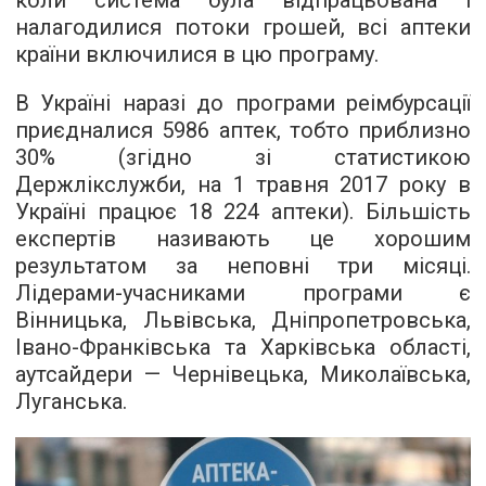
коли система була відпрацьована і
налагодилися потоки грошей, всі аптеки
країни включилися в цю програму.
В Україні наразі до програми реімбурсації
приєдналися 5986 аптек, тобто приблизно
30% (згідно зі статистикою
Держлікслужби, на 1 травня 2017 року в
Україні працює 18 224 аптеки). Більшість
експертів називають це хорошим
результатом за неповні три місяці.
Лідерами-учасниками програми є
Вінницька, Львівська, Дніпропетровська,
Івано-Франківська та Харківська області,
аутсайдери — Чернівецька, Миколаївська,
Луганська.