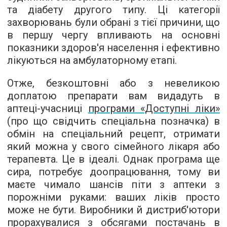
та діабету другого типу. Ці категорії
захворювань були обрані з тієї причини, що
в першу чергу впливають на основні
показники здоров'я населення і ефективно
лікуються на амбулаторному етапі.
Отже, безкоштовні або з невеликою
доплатою препарати вам видадуть в
аптеці-учасниці
програми «Доступні ліки»
(про що свідчить спеціальна позначка) в
обмін на спеціальний рецепт, отримати
який можна у свого сімейного лікаря або
терапевта. Це в ідеалі. Однак програма ще
сира, потребує доопрацювання, тому ви
маєте чимало шансів піти з аптеки з
порожніми руками: ваших ліків просто
може не бути. Виробники й дистриб'ютори
прорахувалися з обсягами постачань в