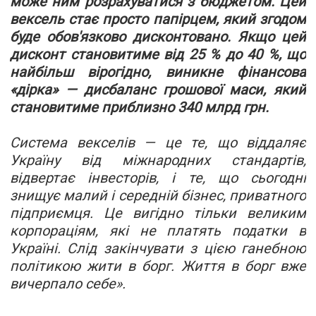
може ним розрахуватися з бюджетом. Цей
вексель стає просто папірцем, який згодом
буде обов
'
язково дисконтовано. Якщо цей
дисконт становитиме від 25 % до 40 %, що
найбільш вірогідно, виникне фінансова
«
дірка
»
— дисбаланс грошової маси, який
становитиме приблизно 340 млрд грн.
Система векселів — це те, що віддаляє
Україну від міжнародних стандартів,
відвертає інвесторів, і те, що сьогодні
знищує малий і середній бізнес, приватного
підприємця. Це вигідно тільки великим
корпораціям, які не платять податки в
Україні. Слід закінчувати з цією ганебною
політикою жити в борг. Життя в борг вже
вичерпало себе
»
.