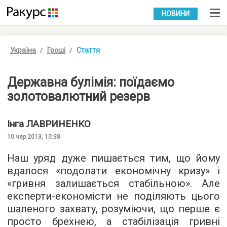
УКР
РУС
НОВИНИ
Україна
Гроші
Стаття
Державна булімія: поїдаємо
золотовалютний резерв
Інга
ЛАВРИНЕНКО
10 чер 2013, 10:38
Наш уряд дуже пишається тим, що йому
вдалося
«
подолати економічну кризу
»
і
«
гривня залишається стабільною
»
. Але
експерти-економісти не поділяють цього
шаленого захвату, розуміючи, що перше є
просто брехнею, а стабілізація гривні