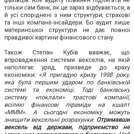
фахівців. Але аудиту повинен підлягати не
тільки сам банк, як це зараз відбувається, а
й усі споріднені
з ним
структури, страхові
та інші компанії-інсайдери. Бо аудит лише
материнської структури не дає повної
правдивої картини фінансового стану.
Також Степан Кубів вважає, що
впровадження системи векселів, на якій
наполягає уряд, призведе до краху
економіки:
«
Я пригадую кризу 1998 року,
яка була першим ударом по банківській
системі та економіці. Тоді банківську
систему
«
поклали
»
трастові компанії,
всілякі фінансові піраміди на кшалт
«
МММ
»
. А сьогодні економіку можуть
знищити вексельні розрахунки.
Отримавши
вексель від держави, підприємство не