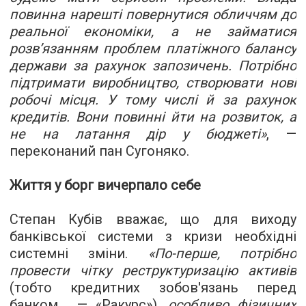
повинна нарешті повернутися обличчям до
реальної економіки, а не займатися
розв’язанням проблем платіжного балансу
держави за рахунок запозичень. Потрібно
підтримати виробництво, створювати нові
робочі місця. У тому числі й за рахунок
кредитів. Вони повинні йти на розвиток, а
не на латання дір у бюджеті
»
, —
переконаний пан Сугоняко.
Життя у борг вичерпало себе
Степан Кубів вважає, що для виходу
банківської системи з кризи необхідні
системні зміни.
«
По-перше, потрібно
провести чітку реструктуризацію активів
(тобто кредитних
зобов'я
зань перед
банком. —
«
Ракурс
»
),
особливо фізичних