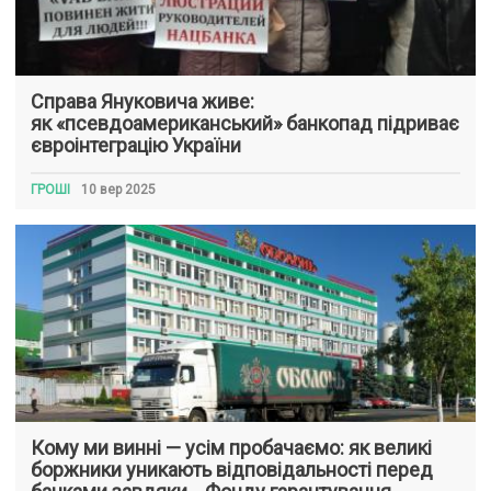
Справа Януковича живе:
як «псевдоамериканський» банкопад підриває
євроінтеграцію України
ГРОШІ
10 вер 2025
Кому ми винні — усім пробачаємо: як великі
боржники уникають відповідальності перед