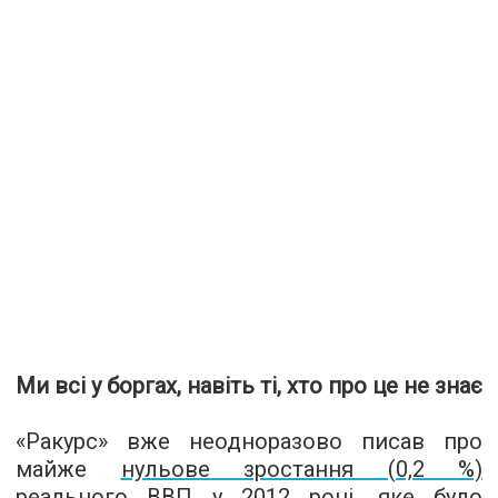
Ми всі у боргах, навіть ті, хто про це не знає
«
Ракурс
»
вже неодноразово писав про
майже
нульове зростання (0,2 %)
реального ВВП у 2012 році
,
яке було