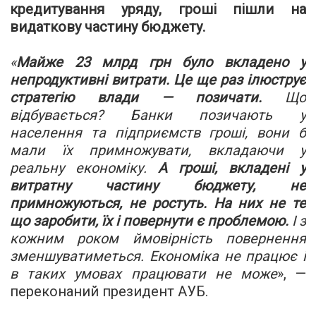
кредитування уряду, гроші пішли на
видаткову частину бюджету.
«
Майже 23 млрд грн було вкладено у
непродуктивні витрати. Це ще раз ілюструє
стратегію влади — позичати.
Що
відбувається? Банки позичають у
населення та підприємств гроші, вони б
мали їх примножувати, вкладаючи у
реальну економіку.
А гроші, вкладені у
витратну частину бюджету, не
примножуються, не ростуть. На них не те
що заробити, їх і повернути є проблемою.
І з
кожним роком ймовірність повернення
зменшуватиметься. Економіка не працює і
в таких умовах працювати не може
»
, —
переконаний президент АУБ.