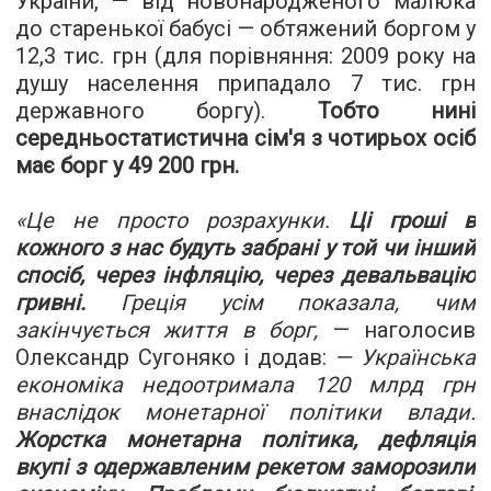
України, — від новонародженого малюка
до старенької бабусі — обтяжений боргом у
12,3 тис. грн (для порівняння: 2009 року на
душу населення припадало 7 тис. грн
державного боргу).
Тобто нині
середньостатистична сім
'
я з чотирьох осіб
має борг у 49 200 грн.
«
Це не просто розрахунки.
Ці гроші в
кожного з нас будуть забрані у той чи інший
спосіб, через інфляцію, через девальвацію
гривні.
Греція усім показала, чим
закінчується життя в борг,
— наголосив
Олександр Сугоняко і додав:
— Українська
економіка недоотримала 120 млрд грн
внаслідок монетарної політики влади.
Жорстка монетарна політика, дефляція
вкупі з одержавленим рекетом заморозили