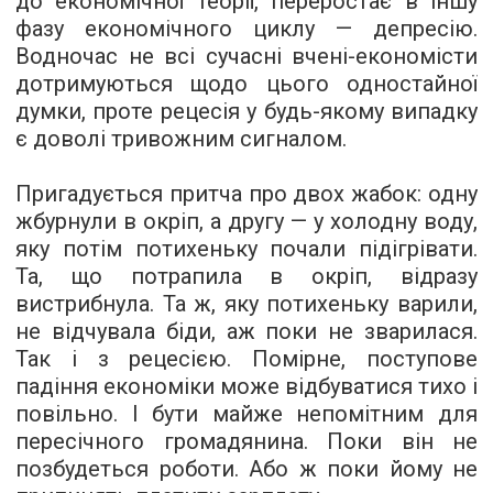
до економічної теорії, переростає в іншу
фазу економічного циклу — депресію.
Водночас не всі сучасні вчені-економісти
дотримуються щодо цього одностайної
думки, проте рецесія у будь-якому випадку
є доволі тривожним сигналом.
Пригадується притча про двох жабок: одну
жбурнули в окріп, а другу — у холодну воду,
яку потім потихеньку почали підігрівати.
Та, що потрапила в окріп, відразу
вистрибнула. Та ж, яку потихеньку варили,
не відчувала біди, аж поки не зварилася.
Так і з рецесією. Помірне, поступове
падіння економіки може відбуватися тихо і
повільно. І бути майже непомітним для
пересічного громадянина. Поки він не
позбудеться роботи. Або ж поки йому не