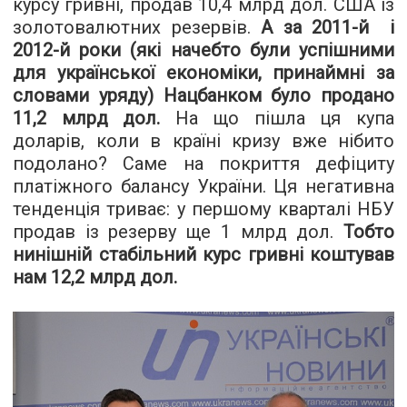
курсу гривні, продав 10,4 млрд дол. США із
золотовалютних резервів.
А за 2011-й і
2012-й роки (які начебто були успішними
для української економіки, принаймні за
словами уряду) Нацбанком було продано
11,2 млрд дол.
На що пішла ця купа
доларів, коли в країні кризу вже нібито
подолано? Саме на покриття дефіциту
платіжного балансу України. Ця негативна
тенденція триває: у першому кварталі НБУ
продав із резерву ще 1 млрд дол.
Тобто
нинішній стабільний курс гривні коштував
нам 12,2 млрд дол.