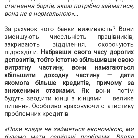
стягнення боргів, якою потрібно займатися,
вона не є нормальною
»
...
За рахунок чого банки виживають? Вони
зменшують чисельність працівників,
закривають відділення, скорочують
підрозділи.
Набравши свого часу дорогих
депозитів, тобто істотно збільшивши свою
витратну частину, вони намагаються
збільшити доходну частину — дати
якомога більше кредитів, причому за
зниженими ставками.
Як вони потім
будуть зводити кінці з кінцями — велике
питання. Особливо враховуючи статистику
проблемних кредитів.
«
Поки влада не займеться економікою, ми
будемо мати серйозні проблеми. Влада