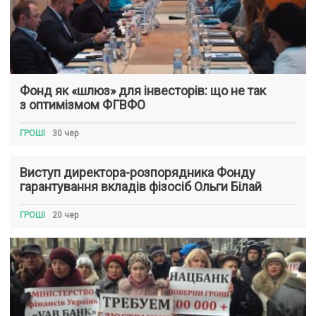
Фонд як «шлюз» для інвесторів: що не так
з оптимізмом ФГВФО
ГРОШІ
30 чер
Виступ директора-розпорядника Фонду
гарантування вкладів фізосіб Ольги Білай
ГРОШІ
20 чер