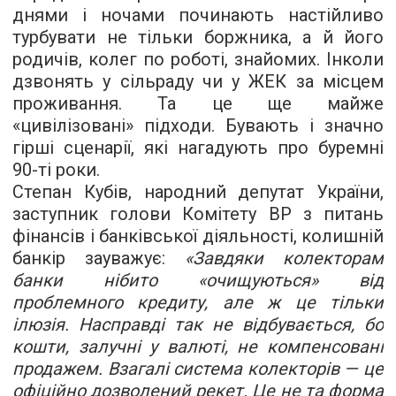
днями і ночами починають настійливо
турбувати не тільки боржника, а й його
родичів, колег по роботі, знайомих. Інколи
дзвонять у сільраду чи у ЖЕК за місцем
проживання. Та це ще майже
«цивілізовані» підходи. Бувають і значно
гірші сценарії, які нагадують про буремні
90-ті роки.
Степан Кубів, народний депутат України,
заступник голови Комітету ВР з питань
фінансів і банківської діяльності, колишній
банкір зауважує:
«Завдяки колекторам
банки нібито «очищуються» від
проблемного кредиту, але ж це тільки
ілюзія. Насправді так не відбувається, бо
кошти, залучні у валюті, не компенсовані
продажем. Взагалі система колекторів — це
офіційно дозволений рекет. Це не та форма