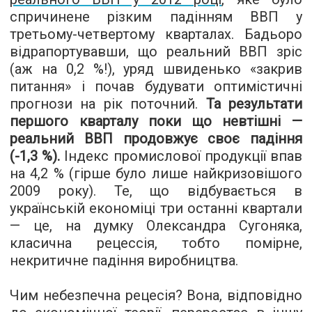
спричинене різким падінням ВВП у
третьому-четвертому кварталах.
Бадьоро
відрапортувавши, що реальний ВВП зріс
(аж на 0,2 %!), уряд швиденько
«
закрив
питання
»
і почав будувати оптимістичні
прогнози на рік поточний.
Та результати
першого кварталу поки що невтішні —
реальний ВВП продовжує своє падіння
(-1,3 %).
Індекс промислової продукції впав
на 4,2 % (гірше було лише найкризовішого
2009 року). Те, що відбувається в
українській економіці три останні квартали
— це, на думку Олександра Сугоняка,
класична рецессія, тобто помірне,
некритичне падіння виробництва.
Чим небезпечна рецесія? Вона, відповідно