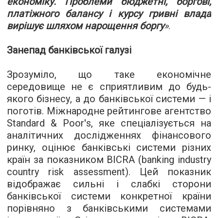
економіку. Проблеми бюджетні, боргові,
платіжного балансу і курсу гривні влада
вирішує шляхом нарощення боргу
»
.
Занепад банківської галузі
Зрозуміло, що таке економічне
середовище не є сприятливим до будь-
якого бізнесу, а до банківської системи — і
поготів. Міжнародне рейтингове агентство
Standard
&
Poor
'
s
, яке спеціалізується на
аналітичних дослідженнях фінансового
ринку, оцінює банківські системи різних
країн за показником BICRA (banking industry
country risk assessment). Цей показник
відображає сильні і слабкі сторони
банківської системи конкретної країни
порівняно з банківськими системами