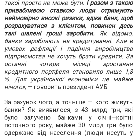
такої просто не може бути.
І разом з такою
привабливою ставкою люди отримують
неймовірно високі ризики, адже банк, щоб
розрахуватися з клієнтом, повинен десь
такі шалені гроші заробити.
Як відомо,
банки заробляють на кредитуванні. Але в
умовах дефляції і падіння виробництва
підприємства не хочуть брати кредити. За
останні чотири місяці зростання
кредитного портфеля становило лише 1,8
%. Для української економіки це майже
нічого
»
, — говорить президент АУБ.
За рахунок чого, а точніше — кого живуть
банки? Як виявилося, з 43 млрд грн, які
було залучено банками у січні—квітні
поточного року, майже 30 млрд грн було
одержано від населення (люди несуть у