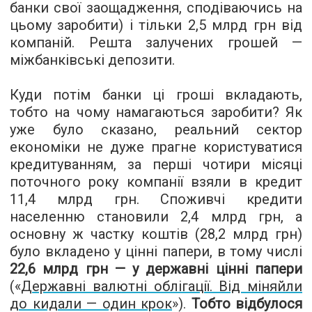
банки свої заощадження, сподіваючись на
цьому заробити) і тільки 2,5 млрд грн від
компаній. Решта залучених грошей —
міжбанківські депозити.
Куди потім банки ці гроші вкладають,
тобто на чому намагаються заробити? Як
уже було сказано, реальний сектор
економіки не дуже прагне користуватися
кредитуванням, за перші чотири місяці
поточного року компанії взяли в кредит
11,4 млрд грн. Споживчі кредити
населенню становили 2,4 млрд грн, а
основну ж частку коштів (28,2 млрд грн)
було вкладено у цінні папери, в тому числі
22,6 млрд грн — у державні цінні папери
(«
Державні валютні облігації. Від міняйли
до кидали — один крок
»).
Тобто відбулося