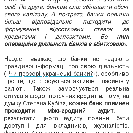
осіб. По-друге, банкам слід збільшити обсяг
свого капіталу. А по-третє, банки повинні
більш відповідально підходити до
формування відсоткових ставок за
кредитами і депозитами. Бо
нині
операційна діяльність банків є збитковою
»
.
Нардеп вважає, що банки не надають
правдивої інформації про свою діяльність
(
«
Чи прозорі українські банки?
»
), особливо
про те, що стосується активів і пасивів у
валюті. Також замовчується реальна
ситуація щодо іпотечних кредитів. Тому, на
думку Степана Кубіва,
кожен банк повинен
проходити міжнародний аудит.
І
результати цього аудиту повинні бути
доступні для вкладників, журналістів,