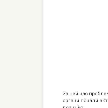
За цей час пробле
органи почали ак
позицію.