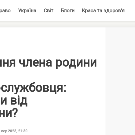
раво
Україна
Світ
Блоги
Краса та здоров'я
ння члена родини
ослужбовця:
и від
ни?
 сер 2023, 21:30