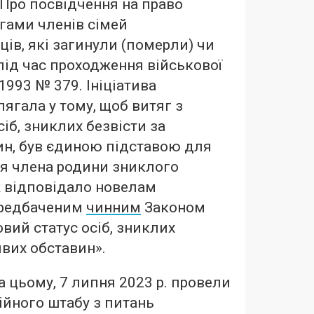
Про посвідчення на право
гами членів сімей
ів, які загинули (померли) чи
під час проходження військової
1993 № 379. Ініціатива
лягала у тому, щоб витяг з
іб, зниклих безвісти за
ин, був єдиною підставою для
ня члена родини зниклого
ж відповідало новелам
ередбаченим
чинним
Законом
вий статус осіб, зниклих
ивих обставин».
 цьому, 7 липня 2023 р. провели
йного штабу з питань