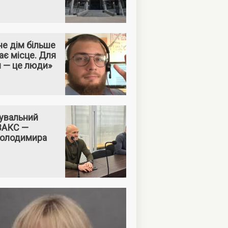
е дім більше
ає місце. Для
м — це люди»
увальний
 ВАКС —
Володимира