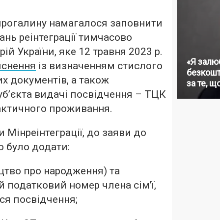
прогалину намагалося заповнити
ань реінтеграції тимчасово
ій України, яке 12 травня 2023 р.
«Я залю
яснення
із визначенням стислого
безкошт
их документів, а також
за те, щ
б’єкта видачі посвідчення – ТЦК
фактичного проживання.
 Мінреінтеграції, до заяви до
о було додати:
цтво про народження) та
 податковий номер члена сім’ї,
ся посвідчення;