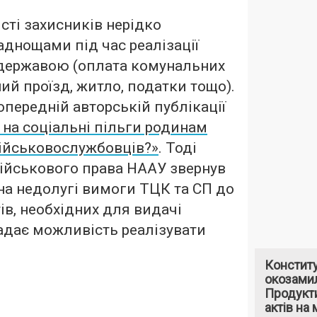
істі захисників нерідко
аднощами під час реалізації
 державою (оплата комунальних
ий проїзд, житло, податки тощо).
опередній авторській публікації
 на соціальні пільги родинам
військовослужбовців?»
. Тоді
військового права НААУ звернув
 на недолугі вимоги ТЦК та СП до
ів, необхідних для видачі
адає можливість реалізувати
Констит
окозами
Продукти
актів на 