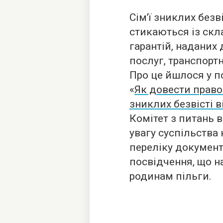
Сім’ї зниклих безв
стикаються із скл
гарантій, наданих
послуг, транспортн
Про це йшлося у п
«
Як довести право
зниклих безвісті 
Комітет з питань 
увагу суспільства
переліку документ
посвідчення, що н
родинам пільги.