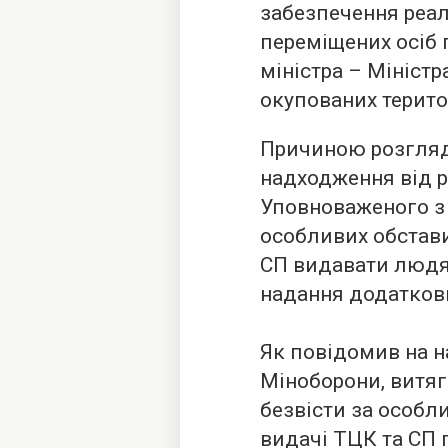
забезпечення реалі
переміщених осіб 
міністра – Міністр
окупованих терито
Причиною розгляд
надходження від р
Уповноваженого з 
особливих обстав
СП видавати людя
надання додатков
Як повідомив на 
Міноборони, витяг
безвісти за особл
видачі ТЦК та СП 