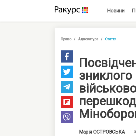
Новини
П
Право
Адвокатура
Стаття
Посвідче
зниклого
військов
перешкод
Міноборо
Марія
ОСТРОВСЬКА
3