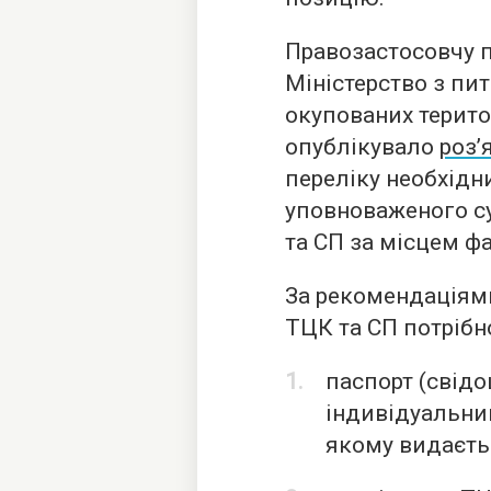
Правозастосовчу 
Міністерство з пит
окупованих територ
опублікувало
роз’
переліку необхідн
уповноваженого су
та СП за місцем 
За рекомендаціями
ТЦК та СП потрібн
паспорт (свідо
індивідуальний
якому видаєть