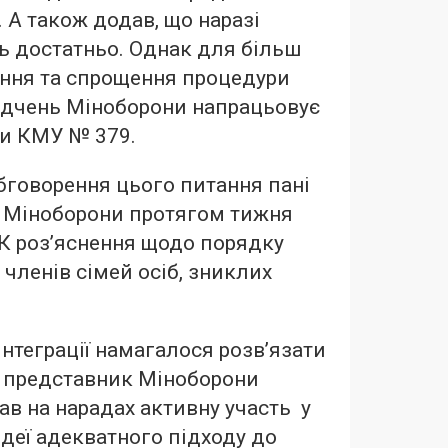
 А також додав, що наразі
ь достатньо. Однак для більш
ання та спрощення процедури
ідчень Міноборони напрацьовує
ви КМУ № 379.
бговорення цього питання пані
 Міноборони протягом тижня
ЦК роз’яснення щодо порядку
 членів сімей осіб, зниклих
нтеграції намагалося розв’язати
а представник Міноборони
в на нарадах активну участь у
ідеї адекватного підходу до