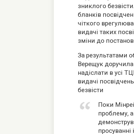
зниклого безвісти.
бланків посвідчен
чіткого врегулюв
видачі таких посв
зміни до постано
За результатами о
Верещук доручила
надіслати в усі Т
видачі посвідчень
безвісти
Поки Мінреі
проблему, 
демонструва
просуванні 