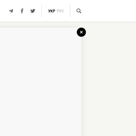
УКР
РУС