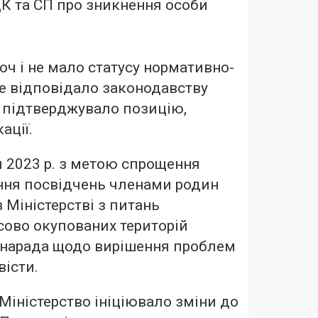
К та СП про зникнення особи
оч і не мало статусу нормативно-
ле відповідало законодавству
о, підтверджувало позицію,
ації.
я 2023 р. з метою спрощення
ння посвідчень членами родин
 Міністерстві з питань
асово окупованих територій
я нарада щодо вирішення проблем
вісти.
 Міністерство ініціювало зміни до