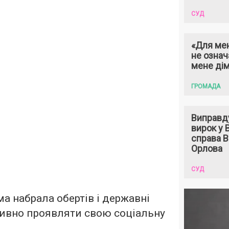
СУД
«Для мен
не означ
мене ді
ГРОМАДА
Виправд
вирок у
справа 
Орлова
СУД
ма набрала обертів і державні
тивно проявляти свою соціальну