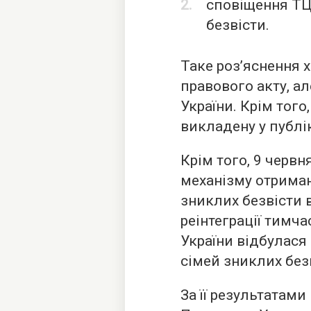
сповіщення ТЦ
безвісти.
Таке роз’яснення х
правового акту, а
України. Крім тог
викладену у публік
Крім того, 9 червн
механізму отрима
зниклих безвісти в
реінтеграції тимч
України відбулас
сімей зниклих без
За її результатами