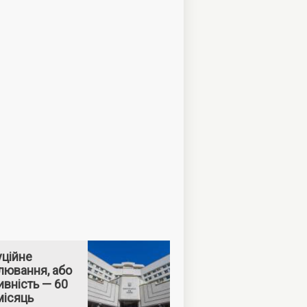
уційне
лювання, або
вність — 60
місяць