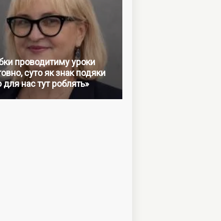
бки проводитиму уроки
овно, суто як знак подяки
о для нас тут роблять»