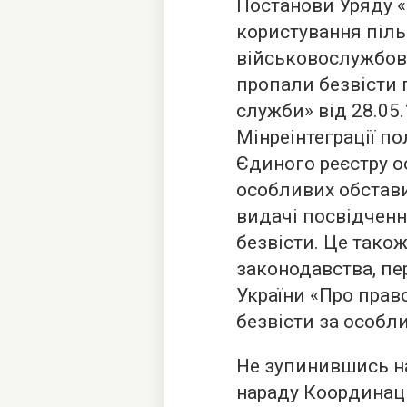
Постанови Уряду «
користування піль
військовослужбовц
пропали безвісти 
служби» від 28.05.
Мінреінтеграції по
Єдиного реєстру ос
особливих обстав
видачі посвідчен
безвісти. Це тако
законодавства, п
України «Про право
безвісти за особл
Не зупинившись на
нараду Координаці