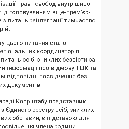
зації прав і свобод внутрішньо
під головуванням віце-прем'єр-
а з питань реінтеграції тимчасово
рій.
у цього питання стало
егіональних координаторів
питань осіб, зниклих безвісти за
ин
інформації
про відмову ТЦК та
м відповідні посвідчення без
их документів.
нараді Коорштабу представник
 з Єдиного реєстру осіб, зниклих
ивих обставин, є підставою для
посвідчення члена родини