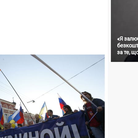
«Я залю
безкошт
за те, щ