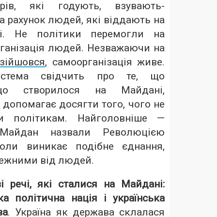
ерів, які годують, взувають-
а рахунок людей, які віддають на
ші. Не політики перемогли на
рганізація людей. Незважаючи на
зійшовся
, самоорганізація живе.
истема свідчить про те, що
 що створилося на Майдані,
допомагає досягти того, чого не
ти політикам. Найголовніше —
 Майдан назвали Революцією
коли виникає подібне єднання,
лежними від людей.
і речі, які сталися на Майдані:
ка політична нація і українська
ва
. Україна як держава склалася