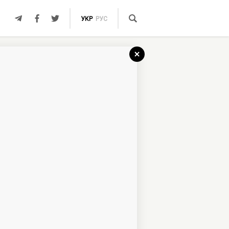
УКР
РУС