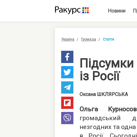
Новини
П
Україна
Громада
Стаття
Підсумки
із Росії
Оксана
ШКЛЯРСЬКА
Ольга Курносов
громадський ді
незгодних та одна
в Росії. Сьогодн