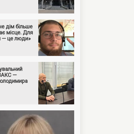
е дім більше
ає місце. Для
м — це люди»
увальний
 ВАКС —
Володимира