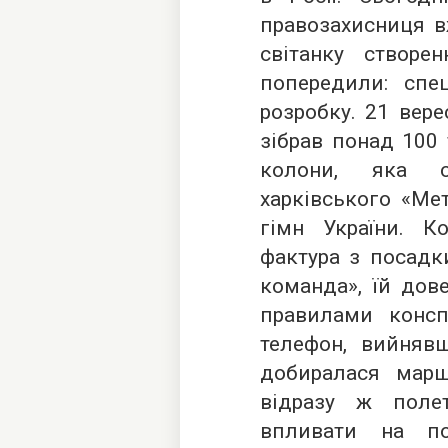
правозахисниця в
світанку створен
попередили: спе
розробку. 21 вер
зібрав понад 100
колони, яка с
харківського «Мет
гімн України. К
фактура з посадки
команда», їй дов
правилами консп
телефон, вийнявш
добиралася марш
відразу ж поле
впливати на по