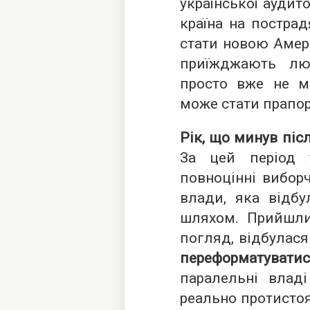
української аудито
країна на пострад
стати новою Амер
приїжджають люд
просто вже не м
може стати прапор
Рік, що минув пі
За цей період 
повноцінні виборч
влади, яка відб
шляхом. Прийшли
погляд, відбулася
переформатувати
паралельні владі
реально протистоят