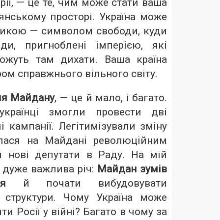
рії, — це те, чим може стати ваша
янському просторі. Україна може
икою — символом свободи, куди
и, пригноблені імперією, які
ожуть там дихати. Ваша країна
ом справжнього вільного світу.
сля Майдану
, — це й мало, і багато.
українці змогли провести дві
і кампанії. Легітимізували зміну
улася на Майдані революційним
 нові депутати в Раду. На мій
 дуже важлива річ:
Майдан зумів
ся
й почати вибудовувати
 структури. Чому Україна може
и Росії у війні? Багато в чому за