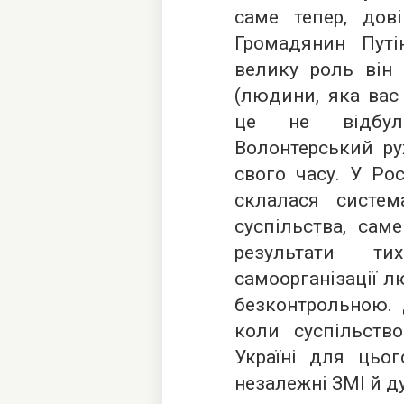
саме тепер, дов
Громадянин Путі
велику роль він 
(людини, яка вас
це не відбул
Волонтерський ру
свого часу. У Рос
склалася систем
суспільства, сам
результати т
самоорганізації л
безконтрольною. 
коли суспільств
Україні для цьог
незалежні ЗМІ й д