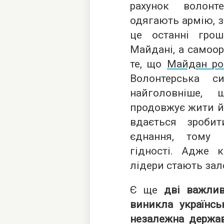
рахунок волонт
одягають армію, з
це останні гро
Майдані, а самоо
те, що
Майдан ро
Волонтерська с
найголовніше,
продовжує жити й 
вдається зроби
єднання, тому
гідності. Адже 
лідери стають за
Є ще
дві важлив
виникла українсь
незалежна держа