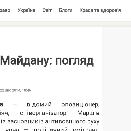
раво
Україна
Світ
Блоги
Краса та здоров'я
 Майдану: погляд
22 лис 2014, 18:46
а
— відомий опозиціонер,
яч, співорганізатор Маршів
 із засновників антивоєнного руху
і вона — політичний емігрант: