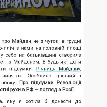
 про Майдан не з чуток, в грудні
о-пліч з нами на головній площі
у себе на батьківщині створила
сті з Майданом. В будь-які дати
ати підсумки.
Річниця Майдану
,
 виняток. Особливо цікавий і
 збоку.
Про підсумки Революції
стні рухи в РФ — погляд з Росії.
а, яку я хотіла б донести до