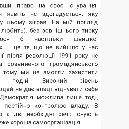
івши право на своє існування.
н навіть не здогадується, яку
у цьому зіграв. На мій погляд
 любить), без зовнішнього тиску
ося б настільки швидко.
х — це те, що не вийшло у нас
ії після революції 1991 року не
а розвиненого громадянського
е тому ми не змогли захистити
их подій. Високий рівень
юдей не дає владі відчувати себе
Демократія можлива лише тоді,
о постійно контролює владу. В
о є дві необхідні речі: існують
уже хороша самоорганізація.