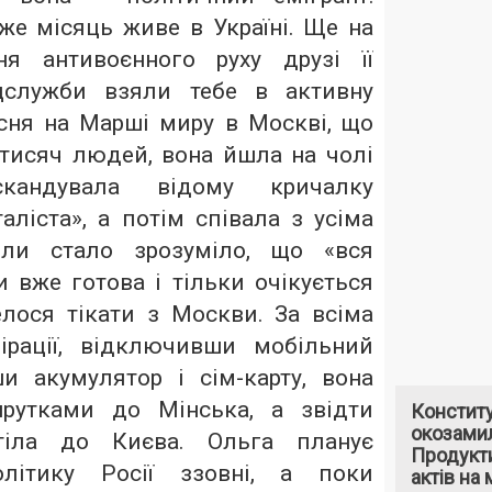
же місяць живе в Україні. Ще на
ня антивоєнного руху друзі її
цслужби взяли тебе в активну
есня на Марші миру в Москві, що
 тисяч людей, вона йшла на чолі
кандувала відому кричалку
аліста», а потім співала з усіма
оли стало зрозуміло, що «вся
 вже готова і тільки очікується
елося тікати з Москви. За всіма
ірації, відключивши мобільний
и акумулятор і сім-карту, вона
рутками до Мінська, а звідти
Констит
окозами
тіла до Києва. Ольга планує
Продукти
літику Росії ззовні, а поки
актів на 