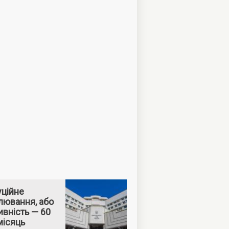
уційне
лювання, або
вність — 60
місяць