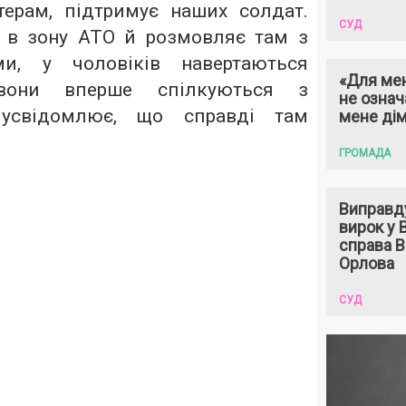
ерам, підтримує наших солдат.
СУД
 в зону АТО й розмовляє там з
и, у чоловіків навертаються
«Для мен
вони вперше спілкуються з
не означ
 усвідомлює, що справді там
мене ді
ГРОМАДА
Виправд
вирок у
справа 
Орлова
СУД