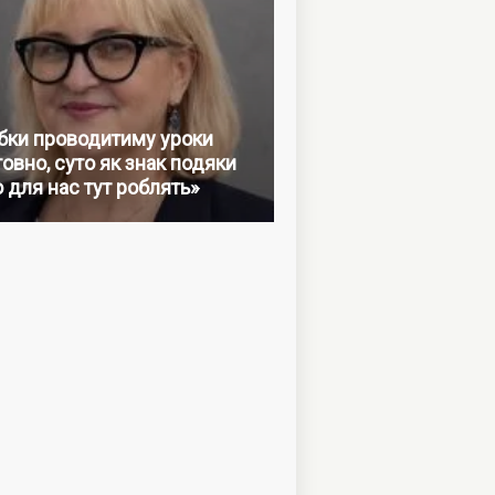
бки проводитиму уроки
овно, суто як знак подяки
о для нас тут роблять»