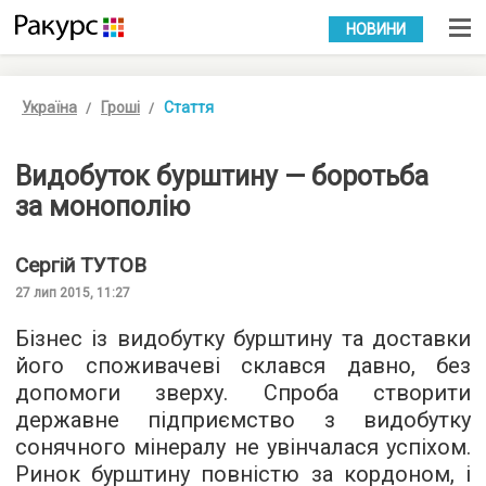
УКР
РУС
НОВИНИ
Україна
Гроші
Стаття
Видобуток бурштину — боротьба
за монополію
Сергій
ТУТОВ
27 лип 2015, 11:27
Бізнес із видобутку бурштину та доставки
його споживачеві склався давно, без
допомоги зверху. Спроба створити
державне підприємство з видобутку
сонячного мінералу не увінчалася успіхом.
Ринок бурштину повністю за кордоном, і