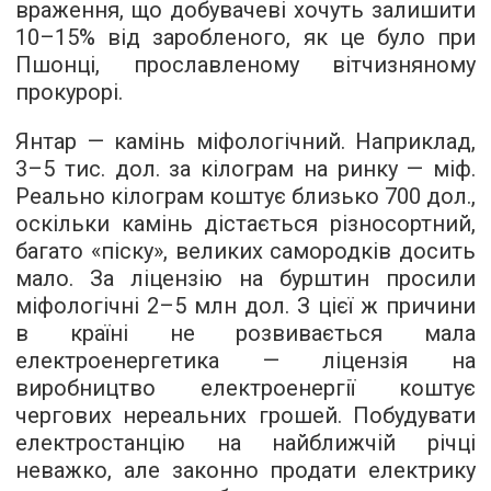
враження, що добувачеві хочуть залишити
10–15% від заробленого, як це було при
Пшонці, прославленому вітчизняному
прокурорі.
Янтар — камінь міфологічний. Наприклад,
3–5 тис. дол. за кілограм на ринку — міф.
Реально кілограм коштує близько 700 дол.,
оскільки камінь дістається різносортний,
багато «піску», великих самородків досить
мало. За ліцензію на бурштин просили
міфологічні 2–5 млн дол. З цієї ж причини
в країні не розвивається мала
електроенергетика — ліцензія на
виробництво електроенергії коштує
чергових нереальних грошей. Побудувати
електростанцію на найближчій річці
неважко, але законно продати електрику