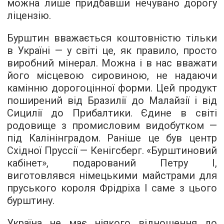
можна лише придбавши нечувано дорогу
ліцензію.
Бурштин вважається коштовністю тільки
в Україні — у світі це, як правило, просто
виробний мінерал. Можна і в нас вважати
його місцевою сировиною, не надаючи
камінню дорогоцінної форми. Цей продукт
поширений від Бразилії до Малайзії і від
Сицилії до Прибалтики. Єдине в світі
родовище з промисловим видобутком —
під Калінінградом. Раніше це був центр
Східної Пруссії — Кенігсберг. «Бурштиновий
кабінет», подарований Петру I,
виготовлявся німецькими майстрами для
пруського короля Фрідріха I саме з цього
бурштину.
Україна не має ніякого відношення до