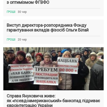
з оптимізмом ФГВФО
ГРОШІ
30 чер
Виступ директора-розпорядника Фонду
гарантування вкладів фізосіб Ольги Білай
ГРОШІ
20 чер
Справа Януковича живе:
як «псевдоамериканський» банкопад підриває
євроінтеграцію України