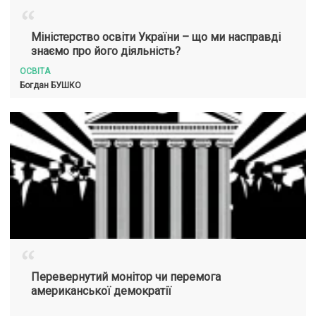
“
Міністерство освіти України – що ми насправді
знаємо про його діяльність?
ОСВІТА
Богдан
БУШКО
“
Перевернутий монітор чи перемога
американської демократії