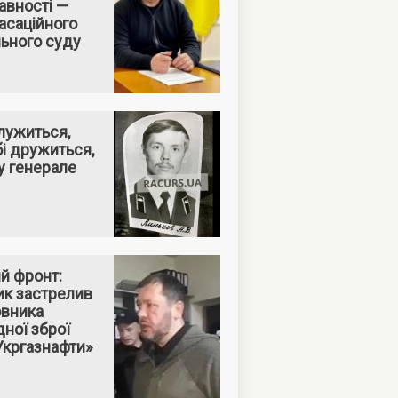
авності —
асаційного
ьного суду
служиться,
бі дружиться,
у генерале
й фронт:
ик застрелив
овника
дної зброї
«Укргазнафти»