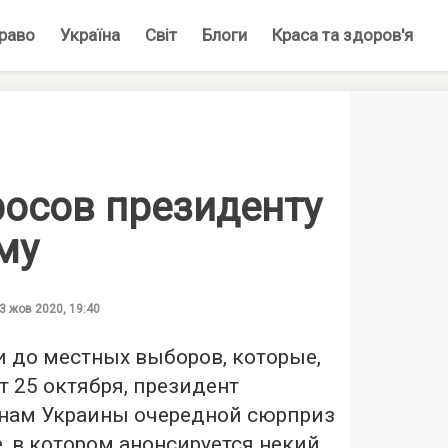
раво
Україна
Світ
Блоги
Краса та здоров'я
росов президенту
му
3 жов 2020, 19:40
и до местных выборов, которые,
 25 октября, президент
нам Украины очередной сюрприз
 в котором анонсируется некий