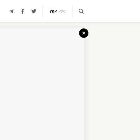
УКР
РУС