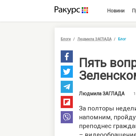
Новини
П
Блоги
Людмила ЗАГЛАДА
Блог
Пять воп
Зеленско
Людмила
ЗАГЛАДА
1
За полторы недел
напомним, пройдут
преподнес гражда
– видеообращение,