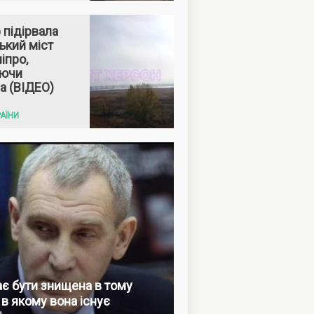
 підірвала
ький міст
іпро,
аючи
а (ВІДЕО)
АЇНИ
ає бути знищена в тому
 в якому вона існує