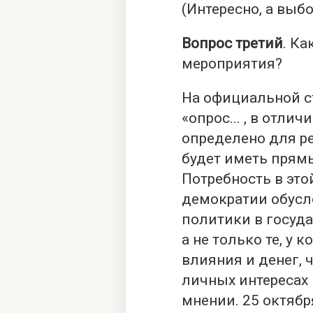
(Интересно, а выб
Вопрос третий
. Ка
мероприятия?
На официальной ст
«опрос... , в отлич
определено для р
будет иметь прям
Потребность в эт
демократии обусл
политики в госуда
а не только те, у 
влияния и денег, 
личных интересах
мнении. 25 октябр