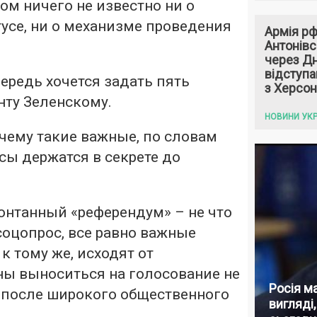
ом ничего не известно ни о
усе, ни о механизме проведения
Армія рф
Антонівс
через Дн
відступ
ередь хочется задать пять
з Херсон
нту Зеленскому.
НОВИНИ УКР
чему такие важные, по словам
сы держатся в секрете до
онтанный «референдум» – не что
соцопрос, все равно важные
к тому же, исходят от
ны выноситься на голосование не
Росія м
а после широкого общественного
вигляді,