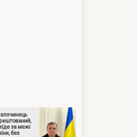
 злочинець
арештований,
їде за межі
їни, без