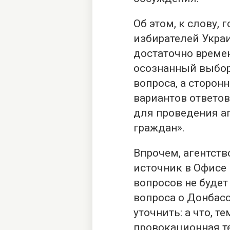
Об этом, к слову,
избирателей Укра
достаточно времен
осознанный выбор
вопроса, а сторон
вариантов ответо
для проведения а
граждан».
Впрочем, агентств
источник в Офисе 
вопросов не будет
вопроса о Донбасс
уточнить: а что, т
провокационная т