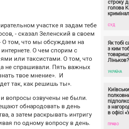
строку д
голова К
кримінал
бирательном участке я задам тебе
СУД
сов, - сказал Зеленский в своем
 О том, что мы обсуждаем на
Як тобі 
з ким то
в интернете. О чем спорим с
товариш
ями или таксистами. О том, что
Ліньков?
да не спрашивали. Пять важных
УКРАЇНА
знать твое мнение». И
дет так, как решишь ты».
Київськи
полковн
ми вопросы озвучены не были.
підполк
ещают обнародовать в день
з нагоро
в офісі 
ва, а затем раскрывать интригу
ивая по одному вопросу в день.
ПРАВО