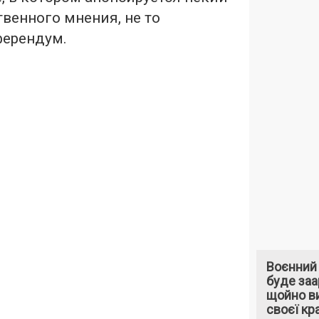
твенного мнения, не то
ерендум.
Воєнний
буде за
щойно ви
своєї кра