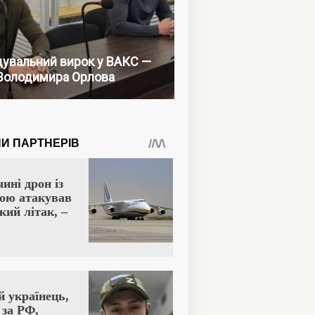
увальний вирок у ВАКС —
Володимира Орлова