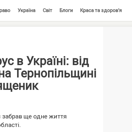
раво
Україна
Світ
Блоги
Краса та здоров'я
ус в Україні: від
на Тернопільщині
ященик
 забрав ще одне життя
бласті.