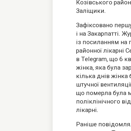
Козівського район
Заліщики.
Зафіксовано першу
і на Закарпатті. Ж
із посиланням на 
районної лікарні 
в Telegram, що 6 к
жінка, яка була за
кілька днів жінка
штучної вентиляці
що померла була 
поліклінічного ві
лікарні.
Раніше повідомлял