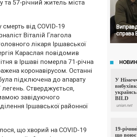
у та 57-річний житель міста
 смерть від COVID-19
Виправд
справа 
урналіст Віталій Глагола
головного лікаря Іршавської
Сергія Караслая повідомив
вітня в Іршаві померла 71-річна
ражена коронавірусом. Останні
 була підключена до апарату
ї легень. Стверджується,
мамою завідуючого
дділення Іршавської районної
ося, що хворий на COVID-19