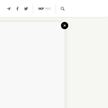
УКР
РУС