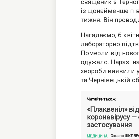
священик
з Терноп
із щонайменше пі
тижня. Він провод
Нагадаємо, 6 квітн
лабораторно підтв
Померли від нового
одужало. Наразі н
хвороби виявили у
та Чернівецькій об
Читайте також
«Плаквеніл» від
коронавірусу —
застосування
ШКЛЯР
Оксана
МЕДИЦИНА