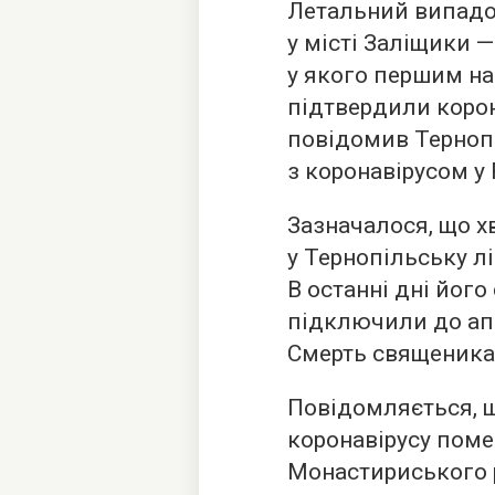
Летальний випадо
у місті Заліщики 
у якого першим на
підтвердили корон
повідомив Терноп
з коронавірусом у 
Зазначалося, що х
у Тернопільську л
В останні дні його
підключили до апа
Смерть священика 
Повідомляється, щ
коронавірусу поме
Монастириського р