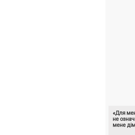
«Для мен
не означ
мене ді