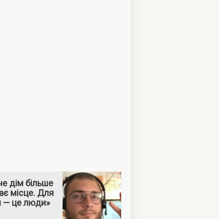
е дім більше
ає місце. Для
м — це люди»