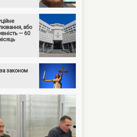
уційне
лювання, або
вність — 60
місяць
за законом