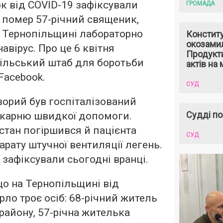
к від COVID-19 зафіксували
ГРОМАДА
— помер 57-річний священик,
 Тернопільщині лабораторно
Констит
окозами
авірус. Про це 6 квітня
Продукти
ільський штаб для боротьби
актів на 
Facebook.
СУД
ворий був госпіталізований
Судді по
ікарню швидкої допомоги.
 стан погіршився й пацієнта
СУД
рату штучної вентиляції легень.
зафіксували сьогодні вранці.
о на Тернопільщині від
рло троє осіб: 68-річний житель
айону, 57-річна жителька