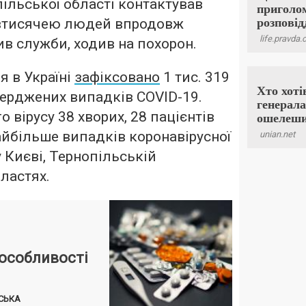
ільської області контактував
втисячею людей впродовж
ив служби, ходив на похорон.
я в Україні
зафіксовано
1 тис. 319
ерджених випадків COVID-19.
 вірусу 38 хворих, 28 пацієнтів
айбільше випадків коронавірусної
 Києві, Тернопільській
ластях.
 особливості
СЬКА