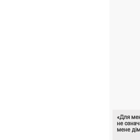
«Для мен
не означ
мене ді