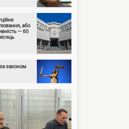
уційне
лювання, або
вність — 60
місяць
за законом