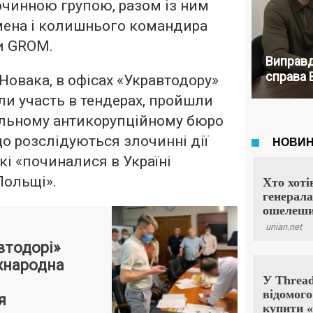
очинною групою, разом із ним
мена і колишнього командира
и GROM.
Виправд
справа 
Новака, в офісах «Укравтодору»
али участь в тендерах, пройшли
альному антикорупційному бюро
що розслідуються злочинні дії
кі «починалися в Україні
Польщі».
втодорі»
жнародна
я