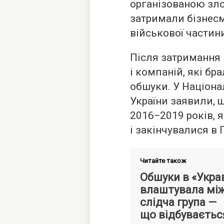
організованою зл
затримали бізнес
військової частин
Після затримання 
і компаній, які бр
обшуки. У Націон
України заявили, 
2016−2019 років, я
і закінчувалися в 
Читайте також
Обшуки в «Укра
влаштувала мі
слідча група —
що відбуваєтьс