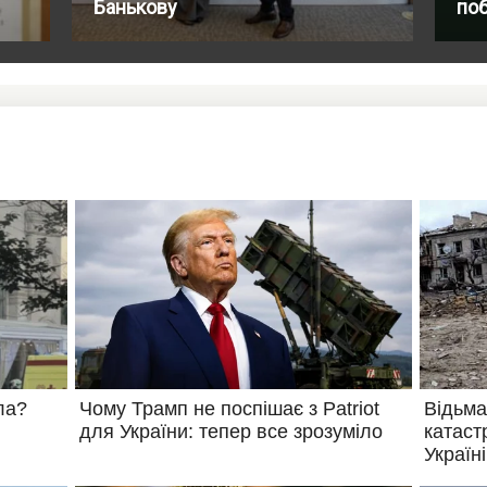
Банькову
по