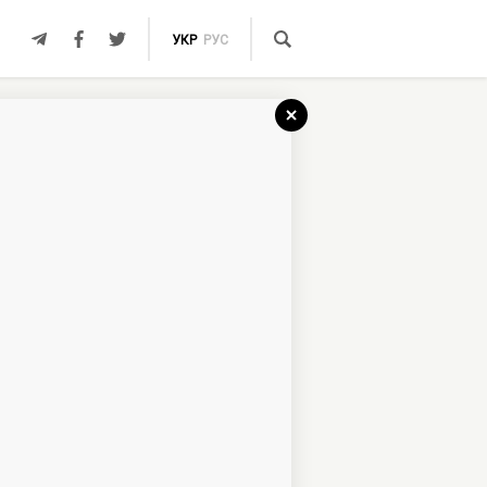
УКР
РУС