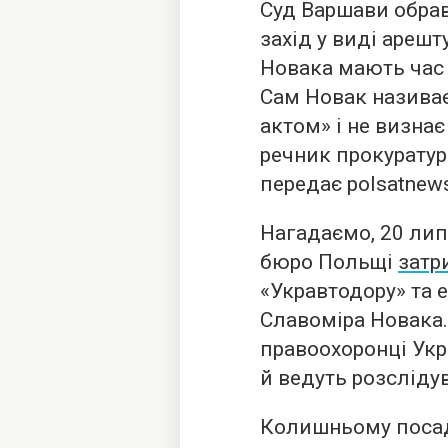
Суд Варшави обра
захід у виді арешт
Новака мають час 
Сам Новак назива
актом» і не визна
речник прокурату
передає
polsatnews
Нагадаємо, 20 ли
бюро Польщі
затр
«Укравтодору» та 
Славоміра Новака
правоохоронці Укр
й ведуть розслідув
Колишньому посад