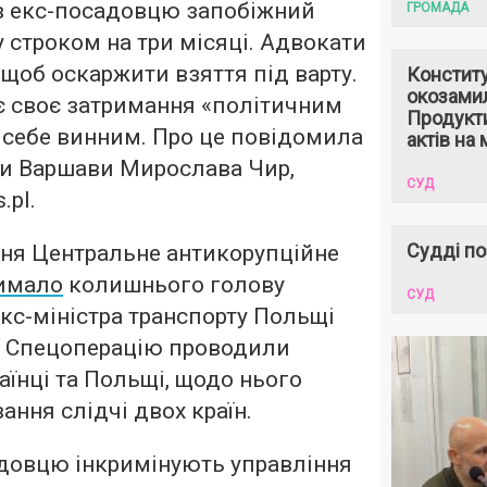
в екс-посадовцю запобіжний
ГРОМАДА
у строком на три місяці. Адвокати
щоб оскаржити взяття під варту.
Констит
окозами
є своє затримання «політичним
Продукти
є себе винним. Про це повідомила
актів на 
ри Варшави Мирослава Чир,
СУД
.pl.
Судді по
пня Центральне антикорупційне
имало
колишнього голову
СУД
екс-міністра транспорту Польщі
. Спецоперацію проводили
аїнці та Польщі, щодо нього
ання слідчі двох країн.
овцю інкримінують управління