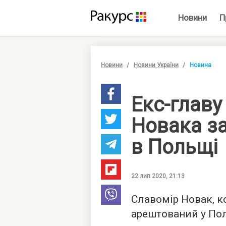
Новини
П
Новини
Новини України
Новина
Екс-главу
Новака з
в Польщі
22 лип 2020, 21:13
Славомір Новак, к
арештований у По