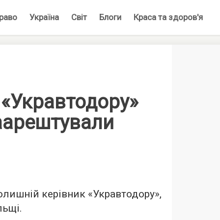
раво
Україна
Світ
Блоги
Краса та здоров'я
 «Укравтодору»
аарештували
олишній керівник «Укравтодору»,
льщі.