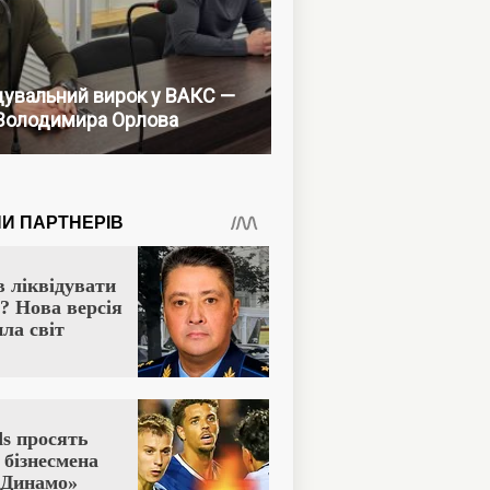
увальний вирок у ВАКС —
Володимира Орлова