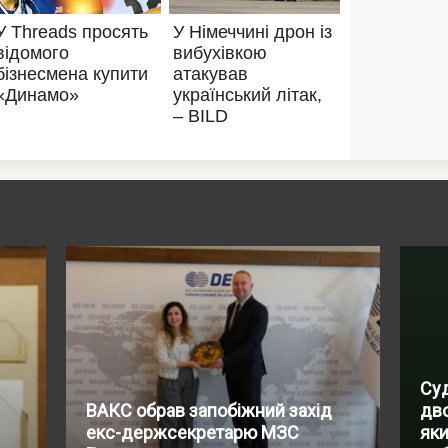
Суд
ВАКС обрав запобіжний захід
дво
екс-держсекретарю МЗС
яки