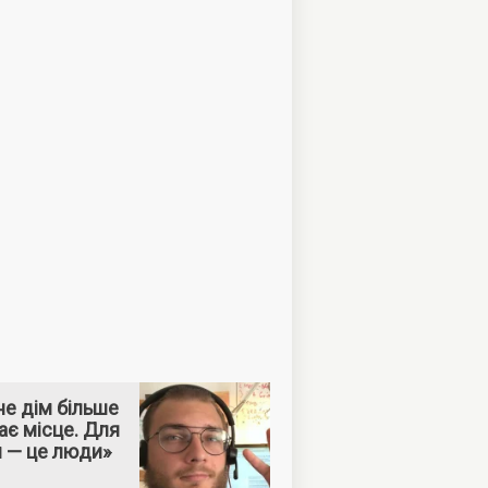
е дім більше
ає місце. Для
м — це люди»