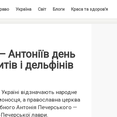
раво
Україна
Світ
Блоги
Краса та здоров'я
— Антоніїв день
тів і дельфінів
 Україні відзначають народне
моносця, а православна церква
бного Антонія Печерського —
Печерської лаври.