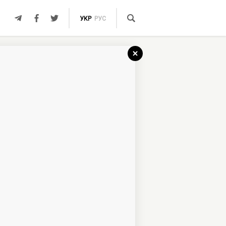
УКР
РУС