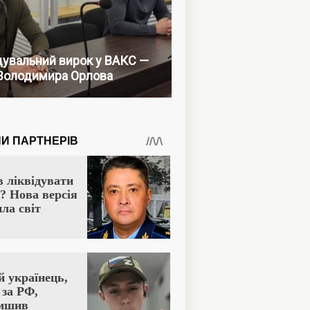
увальний вирок у ВАКС —
Володимира Орлова