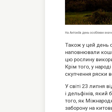
На Антоніїв день особливе значе
Також у цей день 
наповнювали коши
цю рослину викори
Крім того, у народ
скупчення ряски в
У світі 23 липня в
і дельфінів, який 
того, як Міжнарод
заборону на китов