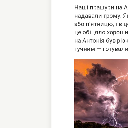
Наші пращури на А
надавали грому. Я
або п’ятницю, і в 
це обіцяло хороши
на Антонія був рі
гучним — готували