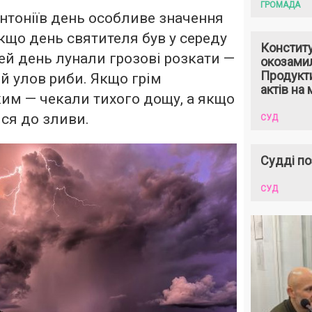
ГРОМАДА
нтоніїв день особливе значення
кщо день святителя був у середу
Констит
цей день лунали грозові розкати —
окозами
Продукти
й улов риби. Якщо грім
актів на 
зким — чекали тихого дощу, а якщо
ся до зливи.
СУД
Судді по
СУД