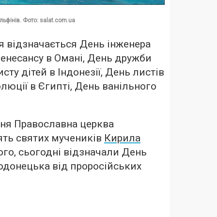
льфінів. Фото: salat.com.ua
ня відзначається День інженера
Ренесансу в Омані, День дружби
исту дітей в Індонезії, День листів
олюції в Єгипті, День ванільного
пня Православна церква
ять святих мучеників
Кирила
того, сьогодні відзначали День
одонецька від проросійських