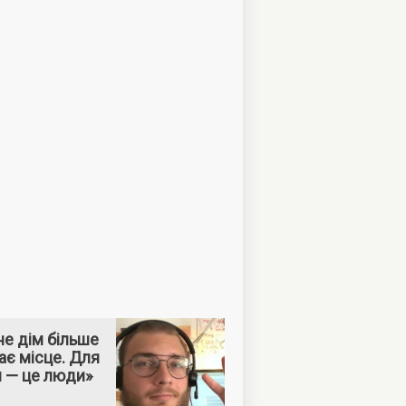
е дім більше
ає місце. Для
м — це люди»