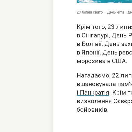
23 липня свято — День китів і де
Крім того, 23 лип
в Сінгапурі, День 
в Болівії, День зах
в Японії, День рев
морозива в США.
Нагадаємо, 22 ли
вшановувала пам’
і Панкратія
. Крім 
визволення Сєвєр
бойовиків.