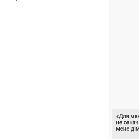
«Для мен
не означ
мене ді