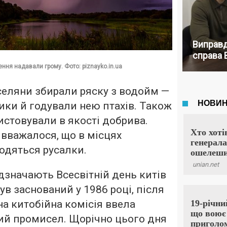
Виправд
справа 
ння надавали грому. Фото: piznayko.in.ua
селяни збирали ряску з водойм —
ки й годували нею птахів. Також
стовували в якості добрива.
і вважалося, що в місцях
одяться русалки.
ідзначають Всесвітній день китів
був заснований у 1986 році, після
на китобійна комісія ввела
ий промисел. Щорічно цього дня