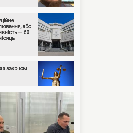
уційне
лювання, або
вність — 60
місяць
за законом