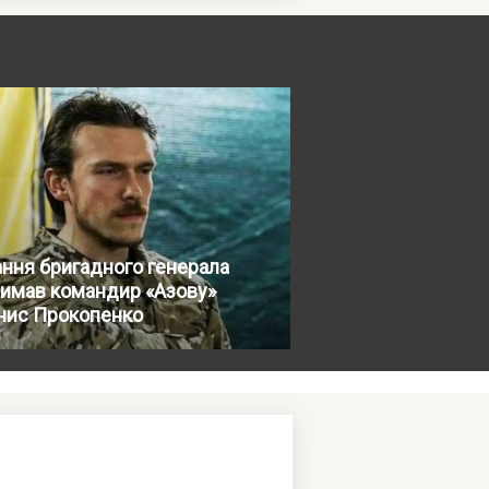
ння бригадного генерала
римав командир «Азову»
нис Прокопенко