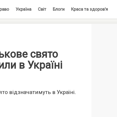
раво
Україна
Світ
Блоги
Краса та здоров'я
ькове свято
ли в Україні
то відзначатимуть в Україні.