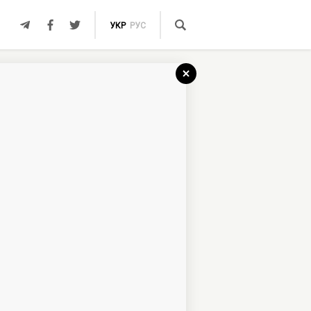
УКР
РУС