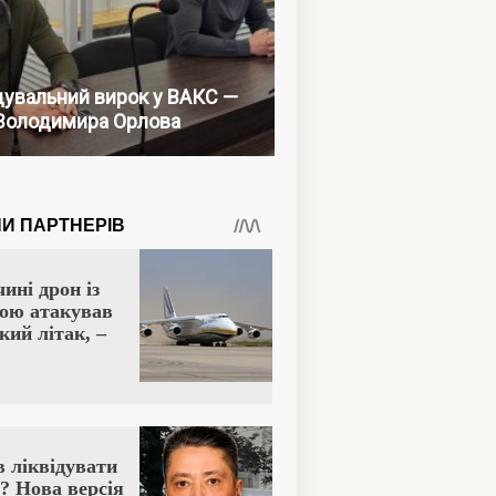
увальний вирок у ВАКС —
Володимира Орлова