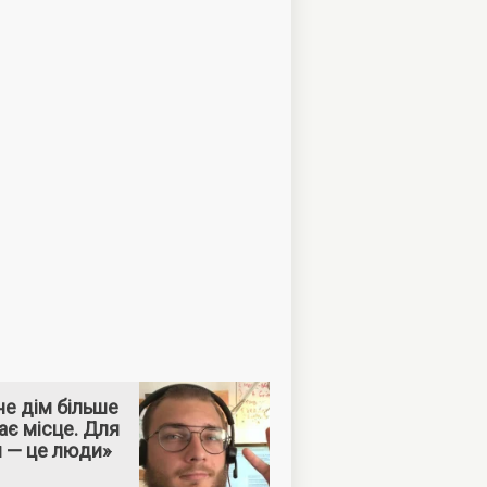
е дім більше
ає місце. Для
м — це люди»