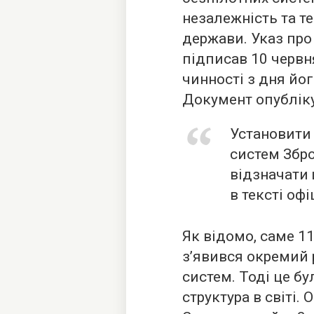
незалежність та те
держави. Указ про
підписав 10 червн
чинності з дня йо
Документ опубліку
Установити 
систем Збро
відзначати 
в тексті оф
Як відомо, саме 11
з’явився окремий 
систем. Тоді це бу
структура в світі.