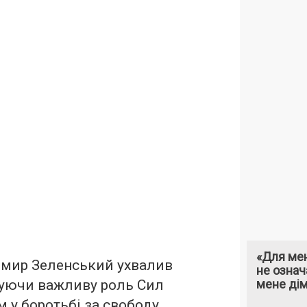
«Для мен
мир Зеленський ухвалив
не означ
вуючи важливу роль Сил
мене ді
 у боротьбі за свободу,