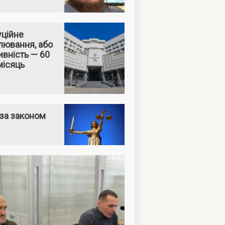
уційне
лювання, або
вність — 60
місяць
за законом