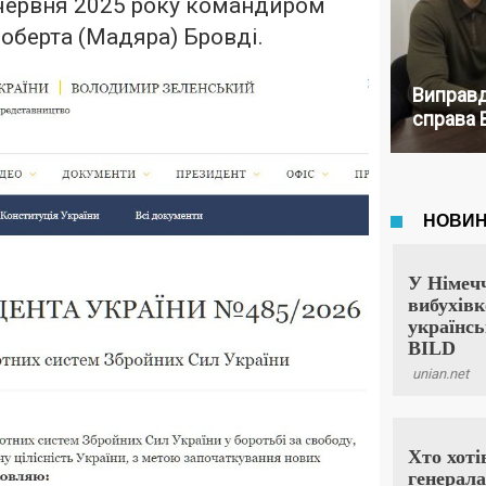
 червня 2025 року командиром
оберта (Мадяра) Бровді.
Виправд
справа 