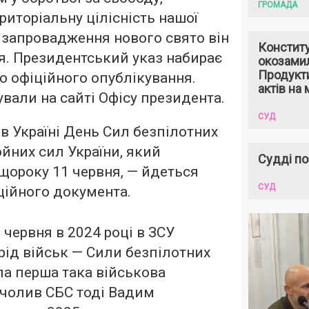
ГРОМАДА
риторіальну цілісність нашої
 запровадження нового свято він
Констит
я. Президентський указ набирає
окозами
Продукти
го офіційного опублікування.
актів на 
вали на сайті Офісу президента.
СУД
в Україні День Сил безпілотних
йних сил України, який
Судді по
щороку 11 червня, — йдеться
СУД
іційного документа.
 червня в 2024 році в ЗСУ
рід військ — Сили безпілотних
ла перша така військова
 Очолив СБС тоді Вадим