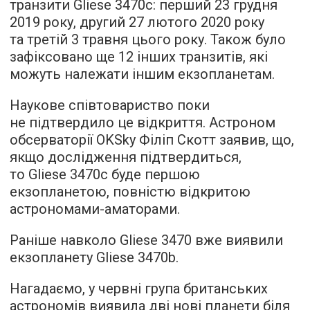
транзити Gliese 3470с: перший 23 грудня
2019 року, другий 27 лютого 2020 року
та третій 3 травня цього року. Також було
зафіксовано ще 12 інших транзитів, які
можуть належати іншим екзопланетам.
Наукове співтовариство поки
не підтвердило це відкриття. Астроном
обсерваторії OKSky Філіп Скотт заявив, що,
якщо дослідження підтвердиться,
то Gliese 3470c буде першою
екзопланетою, повністю відкритою
астрономами-аматорами.
Раніше навколо Gliese 3470 вже виявили
екзопланету Gliese 3470b.
Нагадаємо, у червні група британських
астрономів виявила дві
нові планети
біля