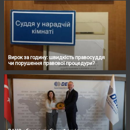
Вирок за годину: швидкість правосуддя
чи порушення правової процедури?