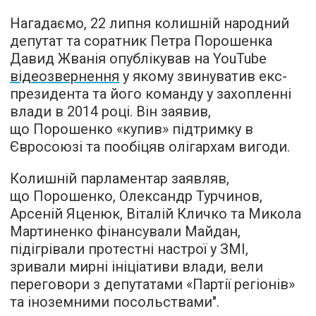
Нагадаємо, 22 липня колишній народний
депутат та соратник Петра Порошенка
Давид Жванія опублікував на YouTube
відеозвернення
у якому звинуватив екс-
президента та його команду у захопленні
влади в 2014 році. Він заявив,
що Порошенко «купив» підтримку в
Євросоюзі та пообіцяв олігархам вигоди.
Колишній парламентар заявляв,
що Порошенко, Олександр Турчинов,
Арсеній Яценюк, Віталій Кличко та Микола
Мартиненко фінансували Майдан,
підігрівали протестні настрої у ЗМІ,
зривали мирні ініціативи влади, вели
переговори з депутатами «Партії регіонів»
та іноземними посольствами".