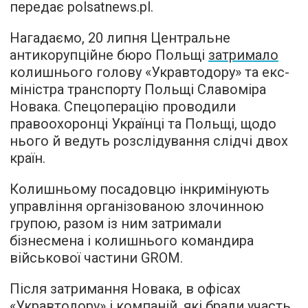
передає
polsatnews.pl.
Нагадаємо, 20 липня Центральне
антикорупційне бюро Польщі
затримало
колишнього голову «Укравтодору» та екс-
міністра транспорту Польщі Славоміра
Новака. Спецоперацію проводили
правоохоронці Українці та Польщі, щодо
нього й ведуть розслідування слідчі двох
країн.
Колишньому посадовцю інкримінують
управління організованою злочинною
групою, разом із ним затримали
бізнесмена і колишнього командира
військової частини GROM.
Після затримання Новака, в офісах
«Укравтодору» і компаній, які брали участь