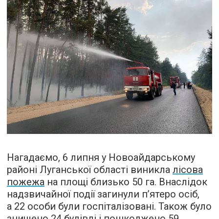
Нагадаємо, 6 липня у Новоайдарському
районі Луганcької області виникла
лісова
пожежа
на площі близько 50 га. Внаслідок
надзвичайної події загинули п’ятеро осіб,
а 22 особи були госпіталізовані. Також було
знищено 24 будівлі і пошкоджено 59