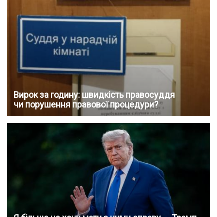
Вирок за годину: швидкість правосуддя
чи порушення правової процедури?