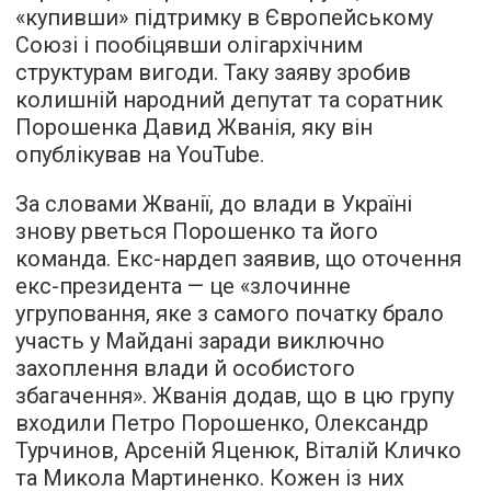
«купивши» підтримку в Європейському
Союзі і пообіцявши олігархічним
структурам вигоди. Таку заяву зробив
колишній народний депутат та соратник
Порошенка Давид Жванія, яку він
опублікував на YouTube.
За словами Жванії, до влади в Україні
знову рветься Порошенко та його
команда. Екс-нардеп заявив, що оточення
екс-президента — це «злочинне
угруповання, яке з самого початку брало
участь у Майдані заради виключно
захоплення влади й особистого
збагачення». Жванія додав, що в цю групу
входили Петро Порошенко, Олександр
Турчинов, Арсеній Яценюк, Віталій Кличко
та Микола Мартиненко. Кожен із них