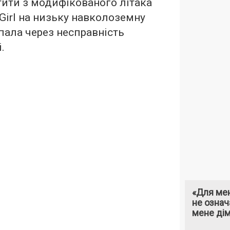
ити з модифікованого літака
 Girl на низьку навколоземну
впала через несправність
.
«Для мен
не означ
мене ді