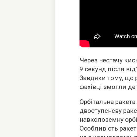
Через нестачу кис
9 секунд після від
Завдяки тому, що р
фахівці змогли д
Орбітальна ракета
двоступеневу раке
навколоземну орбіт
Особливість ракети