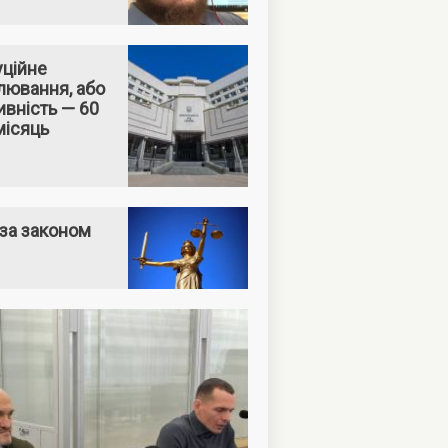
уційне
лювання, або
вність — 60
місяць
за законом