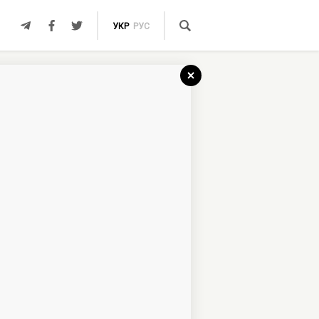
УКР
РУС