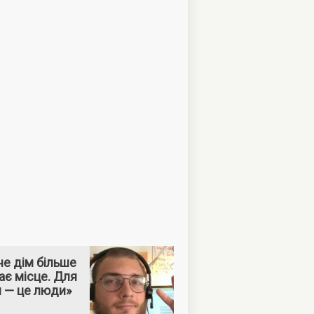
е дім більше
ає місце. Для
м — це люди»