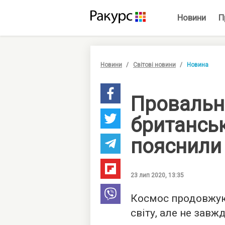
Новини
П
Новини
Світові новини
Новина
Провальн
британськ
пояснили 
23 лип 2020, 13:35
Космос продовжую
світу, але не завж