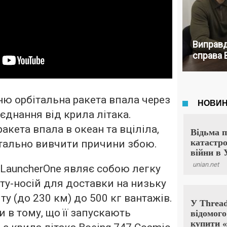
Виправд
справа 
ню орбітальна ракета впала через
ʼєднання від крила літака.
акета впала в океан та вціліла,
етально вивчити причини збою.
 LauncherOne являє собою легку
ту-носій для доставки на низьку
у (до 230 км) до 500 кг вантажів.
 в тому, що її запускають