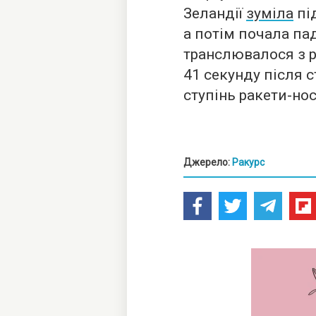
Зеландії
зуміла
під
а потім почала па
транслювалося з р
41 секунду після 
ступінь ракети-нос
Джерело:
Ракурс