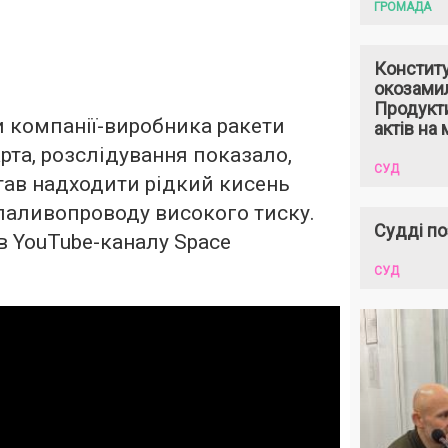
ГРОМАДА
Констит
окозами
Продукти
 компанії-виробника ракети
актів на 
Харта, розслідування показало,
СУД
тав надходити рідкий кисень
паливопроводу високого тиску.
Судді по
ів YouTube-каналу Space
СУД