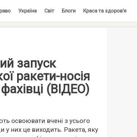
раво
Україна
Світ
Блоги
Краса та здоров'я
ий запуск
ої ракети-носія
фахівці (ВІДЕО)
ть освоювати вчені з усього
ди у них це виходить. Ракета, яку