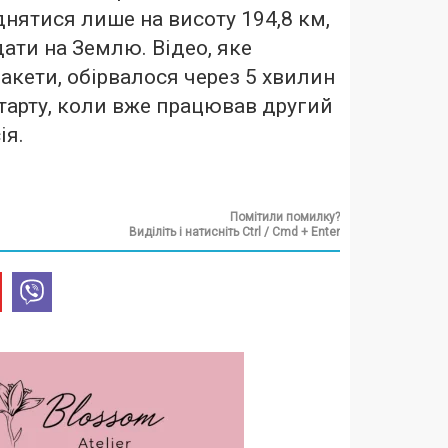
нятися лише на висоту 194,8 км,
дати на Землю. Відео, яке
акети, обірвалося через 5 хвилин
старту, коли вже працював другий
ія.
Помітили помилку?
Виділіть і натисніть Ctrl / Cmd + Enter