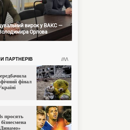
увальний вирок у ВАКС —
Володимира Орлова