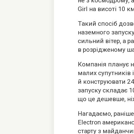
не з космодрому, а
Girl на висоті 10 км
Такий спосіб дозв
наземного запуску
сильний вітер, а р
в розрідженому ша
Компанія планує н
малих супутників і
й конструювати 24 
запуску складає 1
що це дешевше, ні
Нагадаємо, раніше
Electron американс
старту з майданчик