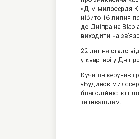
«Дім милосердя Ки
нібито 16 липня п
до Дніпра на Blabl
виходити на зв’язо
22 липня стало ві
у квартирі у Дніпр
Кучапін керував 
«Будинок милосерд
благодійністю і д
та інвалідам.