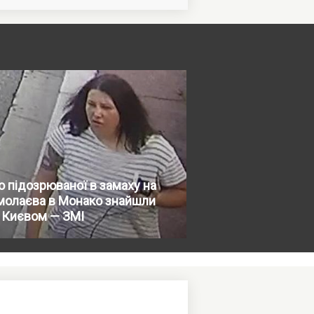
о підозрюваної в замаху на
молаєва в Монако знайшли
 Києвом — ЗМІ