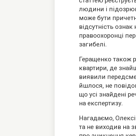
статтею реєструєт
людини і підозрюю
може бути причетн
відсутність ознак 
правоохоронці пере
загибелі.
Геращенко також р
квартири, де знай
виявили передсмер
йшлося, не повідо
що усі знайдені р
на експертизу.
Нагадаємо, Олексі
та не виходив на 
про зникнення кер