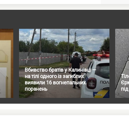
Вбивство братів у Калинівці —
на тілі одного із загиблих
Тіл
виявили 16 вогнепальних
Єр
поранень
під