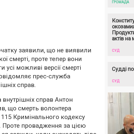
ГРОМАДА
Констит
окозами
Продукти
актів на 
чатку заявили, що не виявили
СУД
ої смерті, проте тепер вони
и усі можливі версії смерті
Судді по
повідомляє прес-служба
СУД
ішніх справ.
а внутрішніх справ Антон
в, що смерть волонтера
. 115 Кримінального кодексу
. Проте провадження за цією