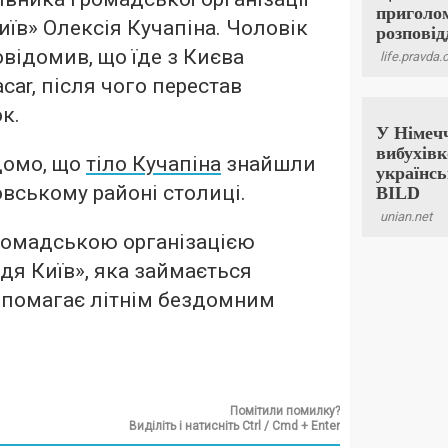
їв» Олексія Кучапіна. Чоловік
овідомив, що їде з Києва
acar, після чого перестав
к.
домо, що
тіло Кучапіна
знайшли
овському районі столиці.
громадською організацією
я Київ», яка займається
опомагає літнім бездомним
Помітили помилку?
Виділіть і натисніть Ctrl / Cmd + Enter