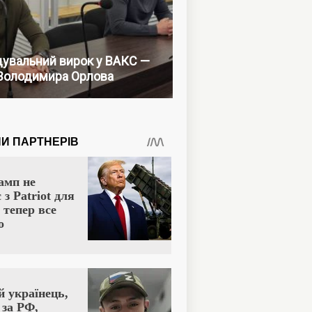
увальний вирок у ВАКС —
Володимира Орлова