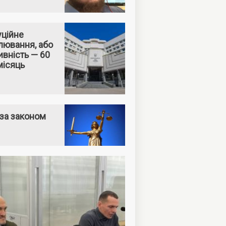
уційне
лювання, або
вність — 60
місяць
за законом