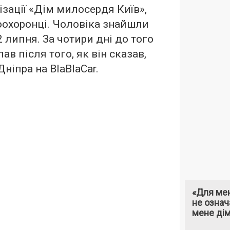
ізації «Дім милосердя Київ»,
оохоронці. Чоловіка знайшли
 липня. За чотири дні до того
ав після того, як він сказав,
Дніпра на BlaBlaCar.
«Для мен
не означ
мене ді