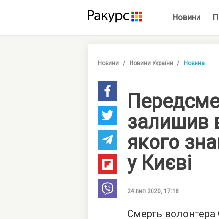
Новини
П
Новини
Новини України
Новина
Передсме
залишив в
якого зн
у Києві
24 лип 2020, 17:18
Смерть волонтера 