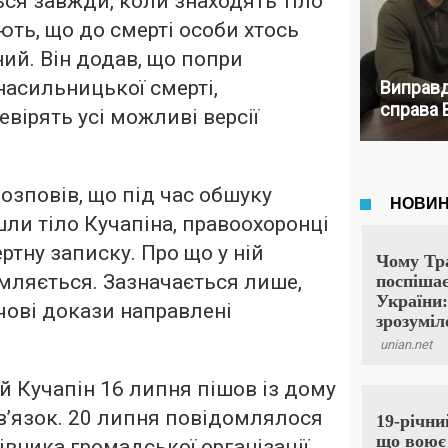
ься завжди, коли знаходять тіло
ть, що до смерті особи хтось
ий. Він додав, що попри
насильницької смерті,
Виправд
справа 
вірять усі можливі версії
озповів, що під час обшуку
шли тіло Кучапіна, правоохоронці
тну записку. Про що у ній
мляється. Зазначається лише,
ечові докази направлені
й Кучапін 16 липня пішов із дому
зв’язок. 20 липня повідомлялося
івника громадської організації