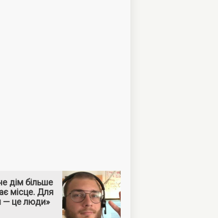
е дім більше
ає місце. Для
м — це люди»