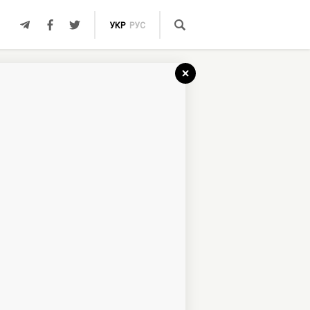
УКР
РУС