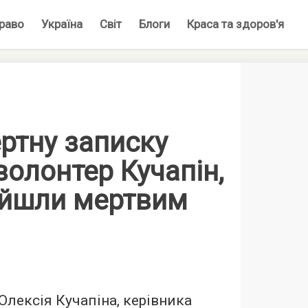
раво
Україна
Світ
Блоги
Краса та здоров'я
ртну записку
олонтер Кучапін,
айшли мертвим
Олексія Кучапіна, керівника