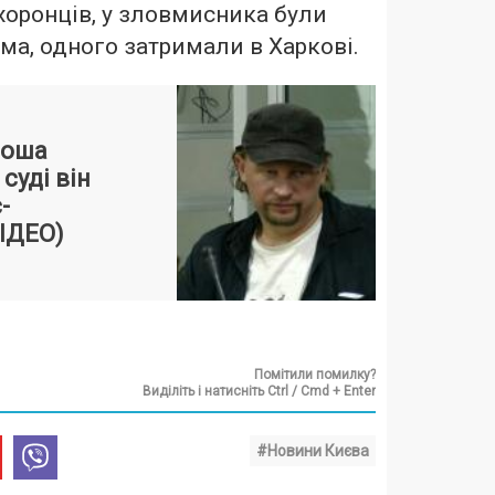
оронців, у зловмисника були
ма, одного затримали в Харкові.
воша
суді він
-
ІДЕО)
Помітили помилку?
Виділіть і натисніть Ctrl / Cmd + Enter
#Новини Києва