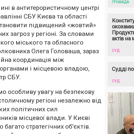
ГРОМАДА
лині в антитерористичному центрі
авлінні СБУ Києва та області
Констит
тановити підвищений «жовтий»
окозами
Продукти
их загроз у регіоні. За словами
актів на 
кого міського та обласного
олковника Олега Головаша, зараз
СУД
ійна координація між
органами і місцевою владою,
Судді по
тр СБУ.
СУД
о особливу увагу на безпекову
столичному регіоні незалежно від
ких політичних сил
ників місцевої влади. У Києві
 багато стратегічних об'єктів.