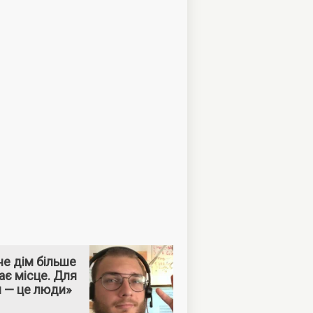
е дім більше
ає місце. Для
м — це люди»