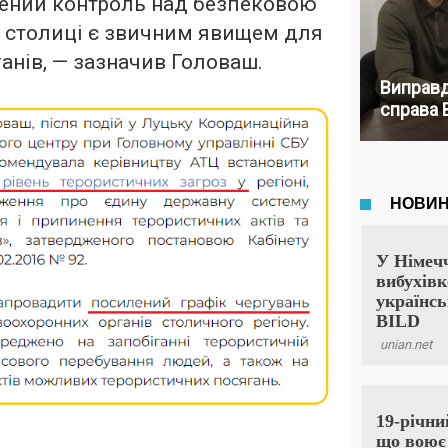
ений контроль над безпековою
в столиці є звичним явищем для
анів, — зазначив Головаш.
Виправд
справа 