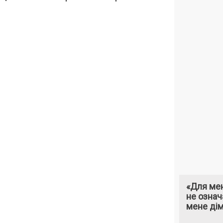
«Для мен
не означ
мене ді