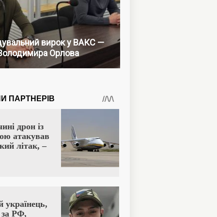
увальний вирок у ВАКС —
Володимира Орлова