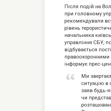
Після подій на Во
при головному упр
рекомендували вс
рівень терористичн
начальника київсь
управління СБУ, п
відбувається пост
правоохоронними 
інформує прес-цен
Ми звертаєм
ситуацію в 
заяв будь-я
чи представ
розташовано