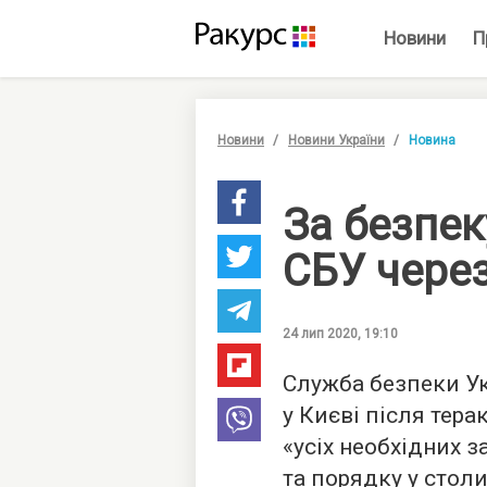
Новини
П
Новини
Новини України
Новина
За безпек
СБУ через
24 лип 2020, 19:10
Служба безпеки Ук
у Києві після тера
«усіх необхідних 
та порядку у столи