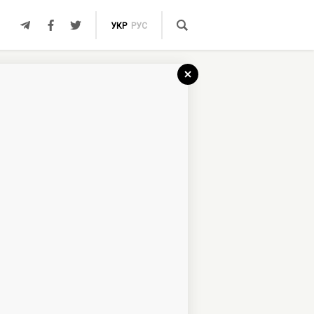
УКР
РУС