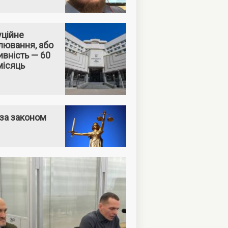
уційне
лювання, або
вність — 60
місяць
за законом