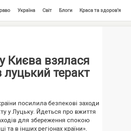
раво
Україна
Світ
Блоги
Краса та здоров'я
у Києва взялася
 луцький теракт
раїни посилила безпекові заходи
кту у Луцьку. Йдеться про вжиття
заходів для збереження спокою
ці та в інших регіонах країни».