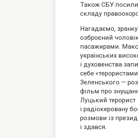
Також СБУ посили
складу правоохоро
Нагадаємо, зранку
озброєний чоловік
пасажирами. Макс
українських висок
і духовенства зап
себе «терористами
Зеленського — ро
фільм про знущан
Луцький терорист 
і радіокеровану бом
розмови із презид
і здався.