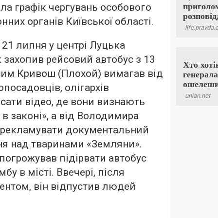
ла графік чергувань особового
нних органів Київської області.
 21 липня у центрі Луцька
 захопив рейсовий автобус з 13
им Кривош (Плохой) вимагав від
опосадовців, олігархів
исати відео, де вони визнають
 в законі», а від Володимира
зрекламувати документальний
ня над тваринами «Земляни».
погрожував підірвати автобус
бу в місті. Ввечері, після
ентом, він відпустив людей