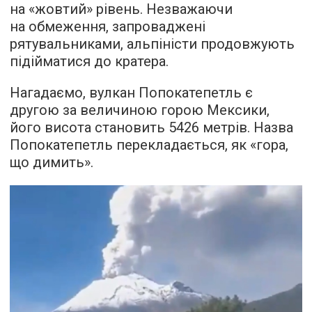
на «жовтий» рівень. Незважаючи
на обмеження, запроваджені
рятувальниками, альпіністи продовжують
підійматися до кратера.
Нагадаємо, вулкан Попокатепетль є
другою за величиною горою Мексики,
його висота становить 5426 метрів. Назва
Попокатепетль перекладається, як «гора,
що димить».