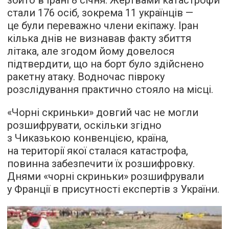
збито в Ірані 8 січня. Жертвами катастрофи
стали 176 осіб, зокрема 11 українців —
це були переважно члени екіпажу. Іран
кілька днів не визнавав факту збиття
літака, але згодом йому довелося
підтвердити, що на борт було здійснено
ракетну атаку. Водночас півроку
розслідування практично стояло на місці.
«Чорні скриньки» довгий час не могли
розшифрувати, оскільки згідно
з Чиказькою конвенцією, країна,
на території якої сталася катастрофа,
повинна забезпечити їх розшифровку.
Днями «чорні скриньки» розшифрували
у Франції в присутності експертів з України.