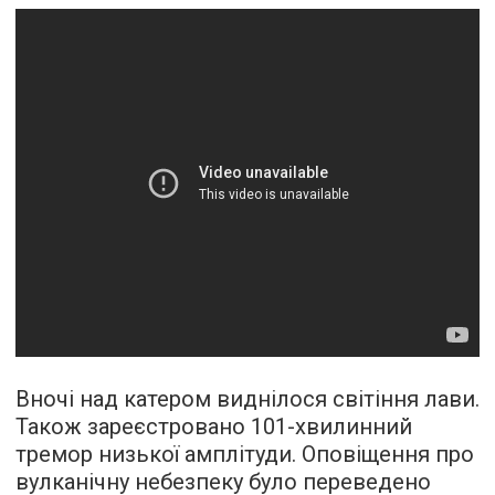
Вночі над катером виднілося світіння лави.
Також зареєстровано 101-хвилинний
тремор низької амплітуди. Оповіщення про
вулканічну небезпеку було переведено