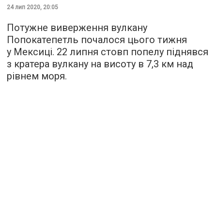
24 лип 2020, 20:05
Потужне виверження вулкану
Попокатепетль почалося цього тижня
у Мексиці. 22 липня стовп попелу піднявся
з кратера вулкану на висоту в 7,3 км над
рівнем моря.