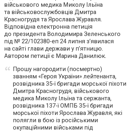
військового медика Миколу Ільїна
та військовослужбовців Дмитра
Красногрудя та Ярослава Журавля.
Відповідна електронна петиція
до президента Володимира Зеленського
під № 22/102380-еп 24 липня з’явилася
на сайті глави держави у п’ятницю.
Автором петиції є Марина Данилюк.
Прошу нагородити (посмертно)
званням «Героя України» лейтенанта,
розвідника 35-ї бригади морської піхоти
Дмитра Красногрудя, військового
медика Миколу Ільїна та сержанта,
розвідника 137-ї ОМПБ 35-ї бригади
морської піхоти Ярослава Журавля, які
полягли в бою із російськими
окупаційними військами під