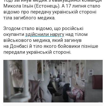
Тоді загинув медик з евакуаційної команди
Микола Ільїн (Естонець). А 17 липня стало
відомо про передачу українській стороні
тіла загиблого медика.
Згодом стало відомо, що російські
окупанти
здійснили наругу
над тілом
військового медика, який загинув
на Донбасі й тіло якого бойовики пізніше
передали українській стороні.