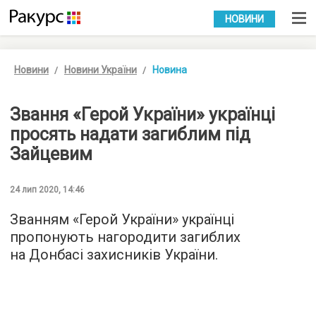
УКР
РУС
НОВИНИ
Новини
Новини України
Новина
Звання «Герой України» українці
просять надати загиблим під
Зайцевим
24 лип 2020, 14:46
Званням «Герой України» українці
пропонують нагородити загиблих
на Донбасі захисників України.