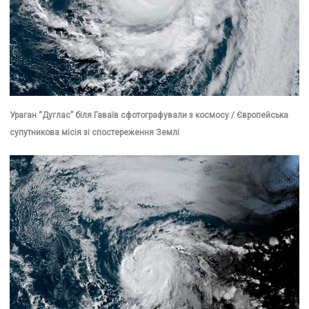
Ураган “Дуглас” біля Гаваїв сфотографували з космосу / Європейська
супутникова місія зі спостереження Землі