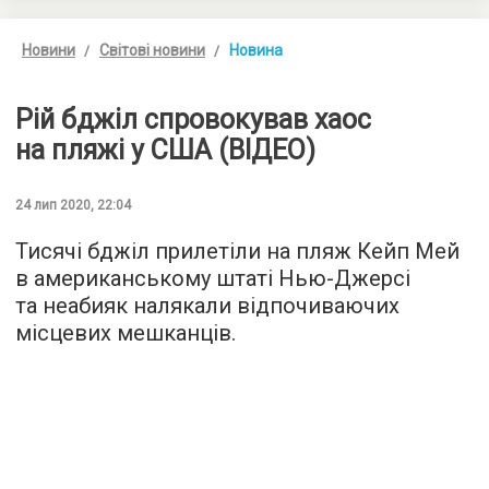
Новини
Світові новини
Новина
Рій бджіл спровокував хаос
на пляжі у США (ВІДЕО)
24 лип 2020, 22:04
Тисячі бджіл прилетіли на пляж Кейп Мей
в американському штаті Нью-Джерсі
та неабияк налякали відпочиваючих
місцевих мешканців.