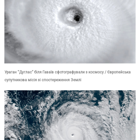
Ураган “Дуглас” біля Гаваїв сфотографували з космосу / Європейська
супутникова місія зі спостереження Землі