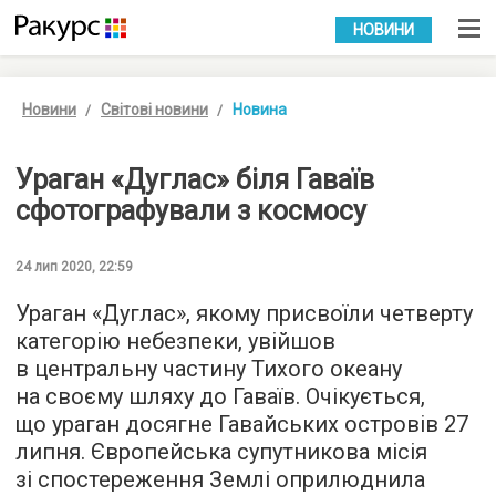
УКР
РУС
НОВИНИ
Новини
Світові новини
Новина
Ураган «Дуглас» біля Гаваїв
сфотографували з космосу
24 лип 2020, 22:59
Ураган «Дуглас», якому присвоїли четверту
категорію небезпеки, увійшов
в центральну частину Тихого океану
на своєму шляху до Гаваїв. Очікується,
що ураган досягне Гавайських островів 27
липня. Європейська супутникова місія
зі спостереження Землі оприлюднила