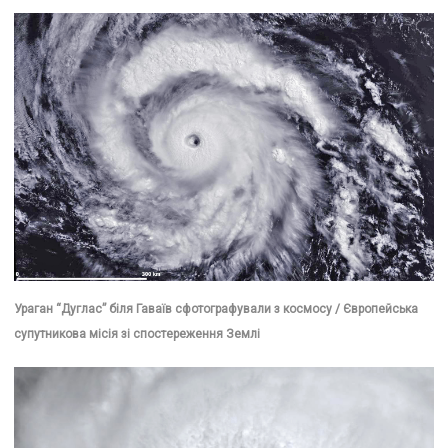
Ураган “Дуглас” біля Гаваїв сфотографували з космосу / Європейська
супутникова місія зі спостереження Землі