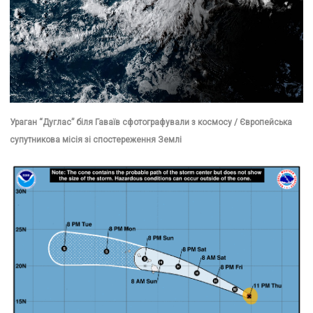
Ураган “Дуглас” біля Гаваїв сфотографували з космосу / Європейська
супутникова місія зі спостереження Землі