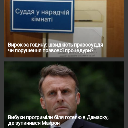
Вирок за годину: швидкість правосуддя
чи порушення правової процедури?
Вибухи прогриміли біля готелю в Дамаску,
де зупинився Макрон