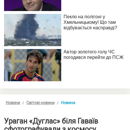
Новини
Світові новини
Новина
Ураган «Дуглас» біля Гаваїв
сфотографували з космосу