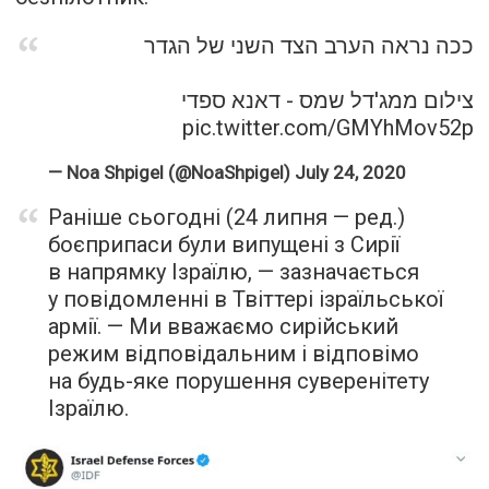
ככה נראה הערב הצד השני של הגדר
צילום ממג'דל שמס - דאנא ספדי
pic.twitter.com/GMYhMov52p
— Noa Shpigel (@NoaShpigel)
July 24, 2020
Раніше сьогодні (24 липня — ред.)
боєприпаси були випущені з Сирії
в напрямку Ізраїлю, — зазначається
у повідомленні в Твіттері ізраїльської
армії. — Ми вважаємо сирійський
режим відповідальним і відповімо
на будь-яке порушення суверенітету
Ізраїлю.