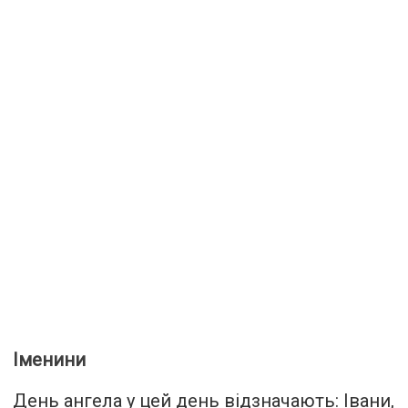
Іменини
День ангела у цей день відзначають: Івани,