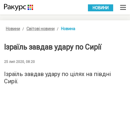
УКР
РУС
НОВИНИ
Новини
Світові новини
Новина
Ізраїль завдав удару по Сирії
25 лип 2020, 08:20
Ізраїль завдав удару по цілях на півдні
Сирії.