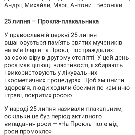
Андрії, Михайли, Марії, Антони і Вероніки.
25 липня — Прокла-плакальника
У православній церкві 25 липня
вшановується пам’ять святих мучеників
на ім’я Іларія та Прокл, постраждалих
за свою віру в другому столітті. У цей день
роса має цілющі властивості, її збирають
і використовують у лікувальних
і косметичних процедурах. Щоб зміцнити
здоров’я, люди ходили босими по камінню
і траві, покритих росою.
У народі 25 липня називали плакальним,
оскільки це був період активного
випадання роси — «На Прокла поле від
роси промокло».