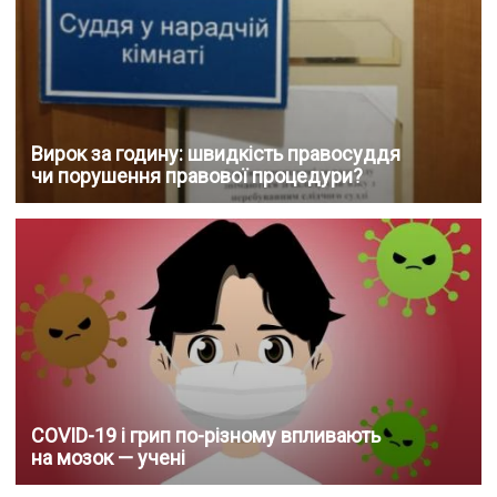
Вирок за годину: швидкість правосуддя
чи порушення правової процедури?
COVID-19 і грип по-різному впливають
на мозок — учені