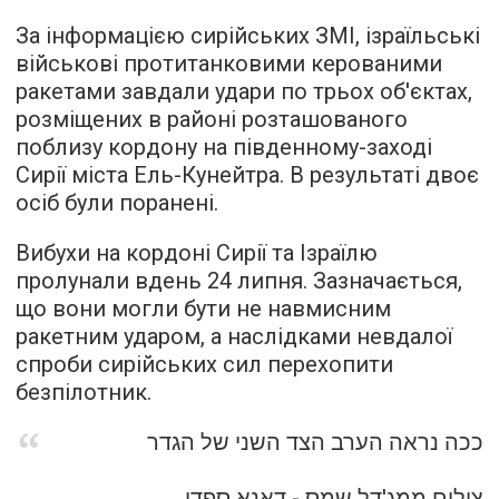
За інформацією сирійських ЗМІ, ізраїльські
військові протитанковими керованими
ракетами завдали удари по трьох об'єктах,
розміщених в районі розташованого
поблизу кордону на південному-заході
Сирії міста Ель-Кунейтра. В результаті двоє
осіб були поранені.
Вибухи на кордоні Сирії та Ізраїлю
пролунали вдень 24 липня. Зазначається,
що вони могли бути не навмисним
ракетним ударом, а наслідками невдалої
спроби сирійських сил перехопити
безпілотник.
ככה נראה הערב הצד השני של הגדר
צילום ממג'דל שמס - דאנא ספדי