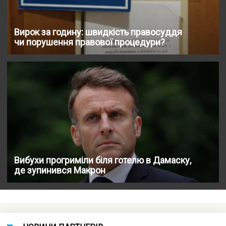
Вирок за годину: швидкість правосуддя
чи порушення правової процедури?
Вибухи прогриміли біля готелю в Дамаску,
де зупинився Макрон