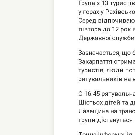
Група з 13 туристі
у горах у Рахівськ
Серед відпочиваюч
півтора до 12 рок
Державної служби 
Зазначається, що 
Закарпаття отрим
туристів, люди по
рятувальників на 
О 16.45 рятувальна
Шістьох дітей та 
Лазещина на транс
групи дістануться 
Точна інформація, 