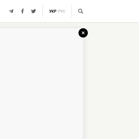
УКР
РУС