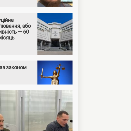
уційне
лювання, або
вність — 60
місяць
за законом