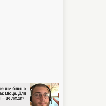
е дім більше
ає місце. Для
м — це люди»