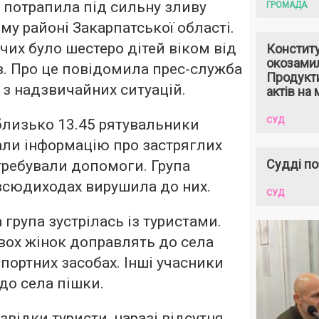
в потрапила під сильну зливу
ГРОМАДА
ому районі Закарпатської області.
их було шестеро дітей віком від
Констит
окозами
ів. Про це повідомила прес-служба
Продукти
з надзвичайних ситуацій.
актів на 
СУД
близько 13.45 рятувальники
али інформацію про застряглих
Судді по
требували допомоги. Група
всюдиходах вирушила до них.
СУД
 група зустрілась із туристами.
двох жінок доправлять до села
портних засобах. Інші учасники
до села пішки.
звідки туристи, наразі відсутня.