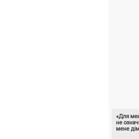
«Для мен
не означ
мене ді