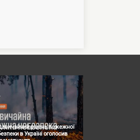
дзвичайний рівень пожежної
езпеки в Україні оголосив