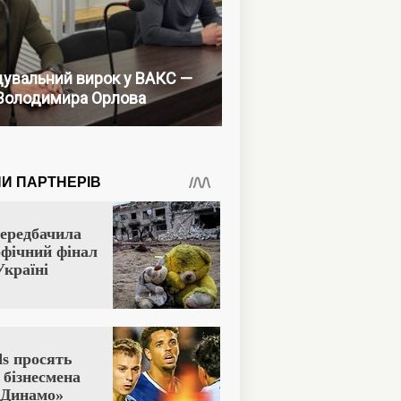
увальний вирок у ВАКС —
Володимира Орлова