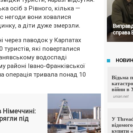
ка осіб з Рівного, кілька —
ас негоди вони ховалися
инку, а діти дуже змерзли.
Виправд
справа 
ні через паводок у Карпатах
 туристів, які поверталися
Манявському водоспаді
у районі Івано-Франківської
на операція тривала понад 10
в Німеччині:
трягли під