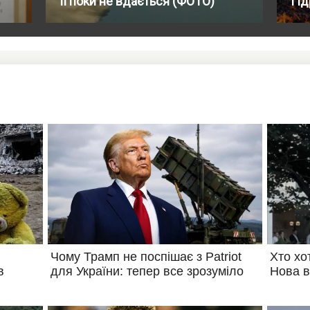
її поки не вдається (ФОТО)
Гі