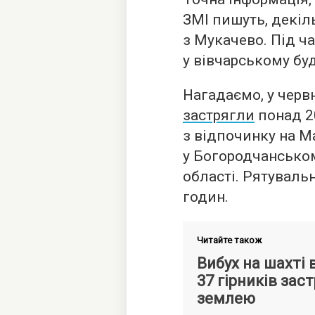
ЗМІ пишуть, декіль
з Мукачево. Під ч
у вівчарському буд
Нагадаємо, у черв
застрягли
понад 20
з відпочинку на 
у Богородчанськом
області. Рятуваль
годин.
Читайте також
Вибух на шахті 
37 гірників зас
землею