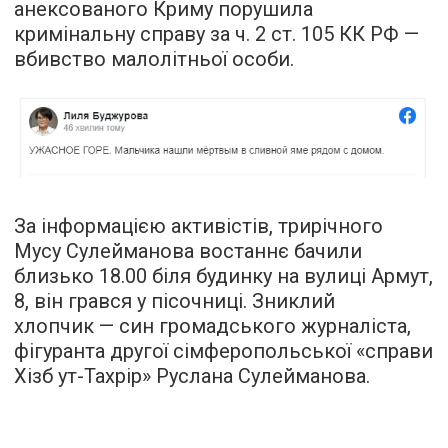
анексованого Криму порушила
кримінальну справу за ч. 2 ст. 105 КК РФ —
вбивство малолітньої особи.
За інформацією активістів, трирічного
Мусу Сулейманова востаннє бачили
близько 18.00 біля будинку на вулиці Армут,
8, він грався у пісочниці. Зниклий
хлопчик — син громадського журналіста,
фігуранта другої сімферопольської «справи
Хізб ут-Тахрір» Руслана Сулейманова.