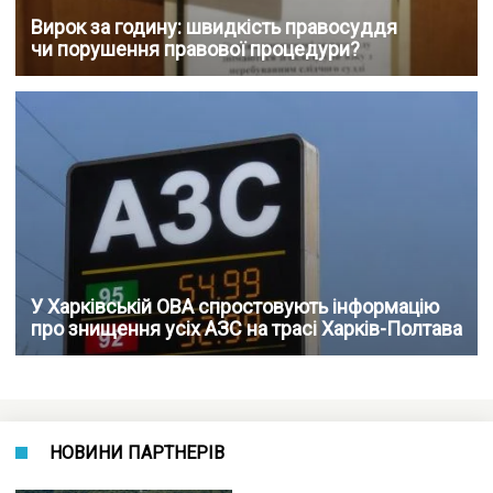
Вирок за годину: швидкість правосуддя
чи порушення правової процедури?
У Харківській ОВА спростовують інформацію
про знищення усіх АЗС на трасі Харків-Полтава
НОВИНИ ПАРТНЕРІВ