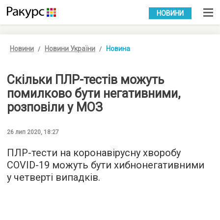
УКР
РУС
НОВИНИ
Новини
Новини України
Новина
Скільки ПЛР-тестів можуть
помилково бути негативними,
розповіли у МОЗ
26 лип 2020, 18:27
ПЛР-тести на коронавірусну хворобу
COVID-19 можуть бути хибнонегативними
у четверті випадків.