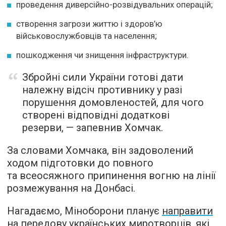
проведення диверсійно-розвідувальних операцій;
створення загрози життю і здоров’ю
військовослужбовців та населення;
пошкодження чи знищення інфраструктури.
Збройні сили України готові дати
належну відсіч противнику у разі
порушення домовленостей, для чого
створені відповідні додаткові
резерви, — запевнив Хомчак.
За словами Хомчака, він задоволений
ходом підготовки до повного
та всеосяжного припинення вогню на лінії
розмежування на Донбасі.
Нагадаємо, Міноборони планує
направити
на передову українських миротворців, які